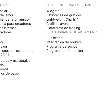
NIDAD
SOLUCIONES PARA EMPRESAS
ocial
Widgets
del amor
Bibliotecas de gráficos
endar a un amigo
Lightweight Charts™
ama para creadores
Gráficos avanzados
s internas
Plataforma de trading
radores
OPORTUNIDADES DE CRECIMIENTO
Publicidad
ng
Integración de brókers
ción
Programa de socios
ciones de los editores
Programa de formación
SCRIPT
adores y estrategias
ds
nomos
ios de pago