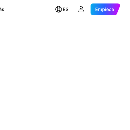
ás
ES
Empiece