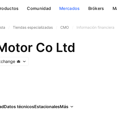
roductos
Comunidad
Mercados
Brókers
M
sta
/
Tiendas especializadas
/
CMO
/
Información financiera
Motor Co Ltd
xchange
ad
Datos técnicos
Estacionales
Más