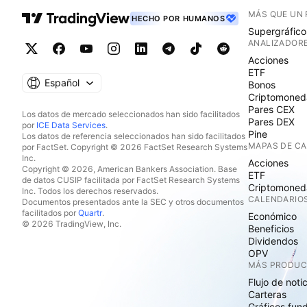
MÁS QUE UN
HECHO POR HUMANOS
Supergráfico
ANALIZADOR
Acciones
ETF
Español
Bonos
Criptomoned
Pares CEX
Los datos de mercado seleccionados han sido facilitados
Pares DEX
por
ICE Data Services
.
Pine
Los datos de referencia seleccionados han sido facilitados
MAPAS DE C
por FactSet. Copyright © 2026 FactSet Research Systems
Inc.
Acciones
Copyright © 2026, American Bankers Association. Base
ETF
de datos CUSIP facilitada por FactSet Research Systems
Criptomoned
Inc. Todos los derechos reservados.
CALENDARIO
Documentos presentados ante la SEC y otros documentos
facilitados por
Quartr
.
Económico
© 2026 TradingView, Inc.
Beneficios
Dividendos
OPV
MÁS PRODU
Flujo de noti
Carteras
Gráficos fun