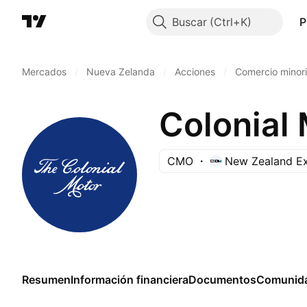
Buscar
P
Mercados
/
Nueva Zelanda
/
Acciones
/
Comercio minori
Colonial 
CMO
New Zealand E
Resumen
Información financiera
Documentos
Comunid