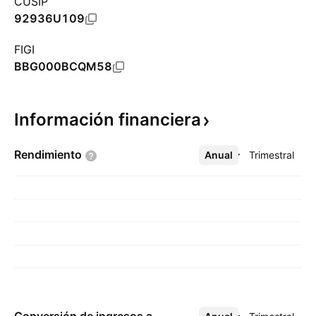
CUSIP
92936U109
FIGI
BBG000BCQM58
Información
financiera
Rendimiento
Anual
Más
Trimestral