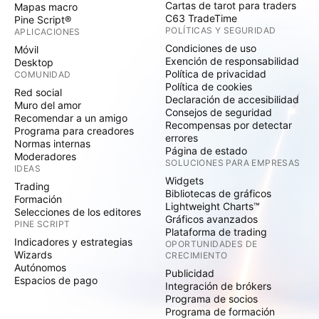
Cartas de tarot para traders
Mapas macro
C63 TradeTime
Pine Script®
POLÍTICAS Y SEGURIDAD
APLICACIONES
Condiciones de uso
Móvil
Exención de responsabilidad
Desktop
Política de privacidad
COMUNIDAD
Política de cookies
Red social
Declaración de accesibilidad
Muro del amor
Consejos de seguridad
Recomendar a un amigo
Recompensas por detectar
Programa para creadores
errores
Normas internas
Página de estado
Moderadores
SOLUCIONES PARA EMPRESAS
IDEAS
Widgets
Trading
Bibliotecas de gráficos
Formación
Lightweight Charts™
Selecciones de los editores
Gráficos avanzados
PINE SCRIPT
Plataforma de trading
Indicadores y estrategias
OPORTUNIDADES DE
Wizards
CRECIMIENTO
Autónomos
Publicidad
Espacios de pago
Integración de brókers
Programa de socios
Programa de formación