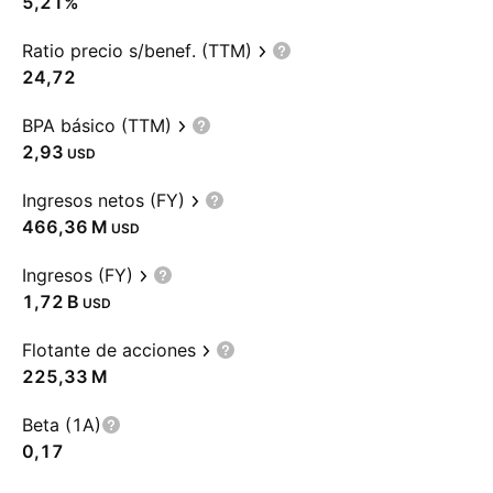
5,21%
Ratio precio s/benef. (TTM)
24,72
BPA básico (TTM)
2,93
USD
Ingresos netos (FY)
‪466,36 M‬
USD
Ingresos (FY)
‪1,72 B‬
USD
Flotante de acciones
‪225,33 M‬
Beta (1A)
0,17