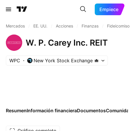
Empiece
Mercados
/
EE. UU.
/
Acciones
/
Finanzas
/
Fideicomisos
W. P. Carey Inc. REIT
WPC
New York Stock Exchange
Resumen
Información financiera
Documentos
Comunida
Gráfico completo