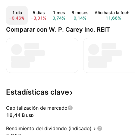
1 día
5 días
1 mes
6 meses
Año hasta la fecha
−0,46%
−3,01%
0,74%
0,14%
11,66%
Comparar con W. P. Carey Inc. REIT
Estadísticas
clave
Capitalización de mercado
‪16,44 B‬
USD
Rendimiento del dividendo (indicado)