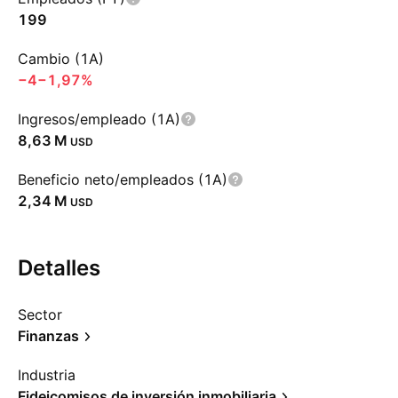
199
Cambio (1A)
−4
−1,97%
Ingresos/empleado (1A)
‪8,63 M‬
USD
Beneficio neto/empleados (1A)
‪2,34 M‬
USD
Detalles
Sector
Finanzas
Industria
Fideicomisos de inversión inmobiliaria