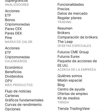
Supergráficos
Funcionalidades
ANALIZADORES
Precios
Acciones
Datos de mercado
ETF
Regalar planes
Bonos
TRADING
Criptomonedas
Resumen
Pares CEX
Brókers
Pares DEX
Comparación de brókers
Pine
The Leap
MAPAS DE CALOR
OFERTAS ESPECIALES
Acciones
Futuros CME Group
ETF
Futuros Eurex
Criptomonedas
Paquete de acciones de
CALENDARIOS
EE.UU.
Económico
ACERCA DE LA EMPRESA
Beneficios
Quiénes somos
Dividendos
Misión espacial
OPV
Blog
MÁS PRODUCTOS
Centro de ayuda
Flujo de noticias
Ofertas de empleo
Carteras
Kit de medios
Gráficos fundamentales
TIENDA
Curvas de rendimiento
Tienda TradingView
Opciones