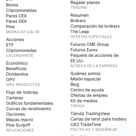
Regalar planes
Bonos
TRADING
Criptomonedas
Resumen
Pares CEX
Brókers
Pares DEX
Comparación de brókers
Pine
The Leap
MAPAS DE CALOR
OFERTAS ESPECIALES
Acciones
Futuros CME Group
ETF
Futuros Eurex
Criptomonedas
Paquete de acciones de
CALENDARIOS
EE.UU.
Económico
ACERCA DE LA EMPRESA
Beneficios
Quiénes somos
Dividendos
Misión espacial
OPV
Blog
MÁS PRODUCTOS
Centro de ayuda
Flujo de noticias
Ofertas de empleo
Carteras
Kit de medios
Gráficos fundamentales
TIENDA
Curvas de rendimiento
Tienda TradingView
Opciones
Cartas de tarot para traders
Mapas macro
C63 TradeTime
Pine Script®
POLÍTICAS Y SEGURIDAD
APLICACIONES