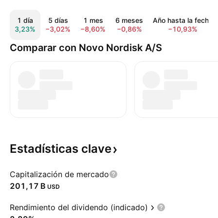
1 día
5 días
1 mes
6 meses
Año hasta la fecha
3,23%
−3,02%
−8,60%
−0,86%
−10,93%
Comparar con Novo Nordisk A/S
Estadísticas
clave
Capitalización de mercado
‪201,17 B‬
USD
Rendimiento del dividendo (indicado)