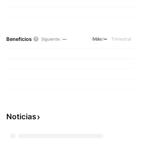
Beneficios
Anual
Más
Trimestral
Siguiente
:
—
Noticias