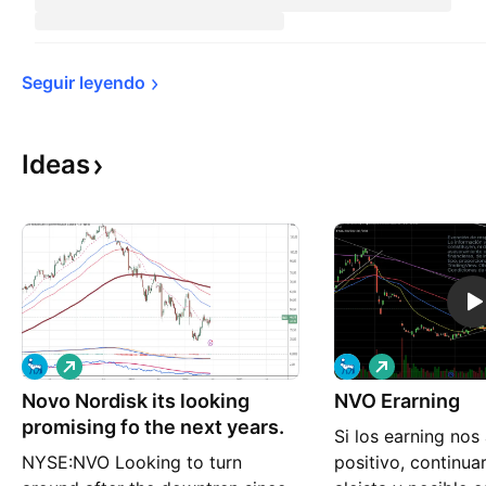
Seguir 
leyendo
Ideas
L
L
a
a
Novo Nordisk its looking
r
NVO Erarning
r
g
g
promising fo the next years.
Si los earning no
o
o
NYSE:NVO Looking to turn
positivo, continua