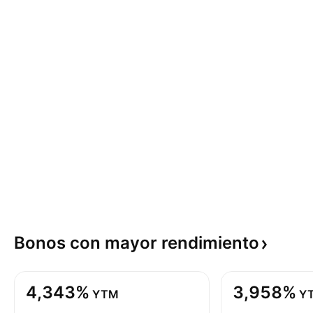
Bonos con mayor
rendimiento
4,343%
3,958%
YTM
Y