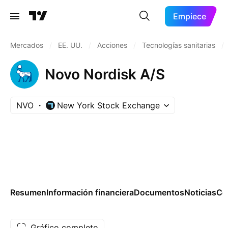
Empiece
Mercados
/
EE. UU.
/
Acciones
/
Tecnologías sanitarias
/
Novo Nordisk A/S
NVO
New York Stock Exchange
Resumen
Información financiera
Documentos
Noticias
Co
Gráfico completo