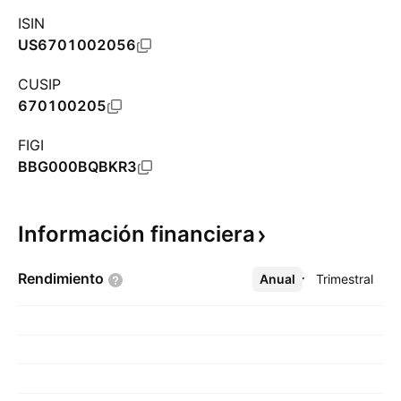
ISIN
US6701002056
CUSIP
670100205
FIGI
BBG000BQBKR3
Información
financiera
Rendimiento
Anual
Más
Trimestral