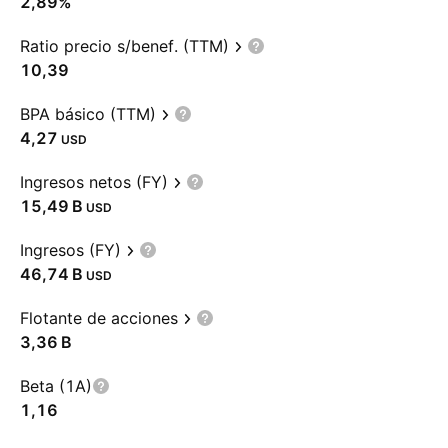
2,89%
Ratio precio s/benef. (TTM)
10,39
BPA básico (TTM)
4,27
USD
Ingresos netos (FY)
‪15,49 B‬
USD
Ingresos (FY)
‪46,74 B‬
USD
Flotante de acciones
‪3,36 B‬
Beta (1A)
1,16