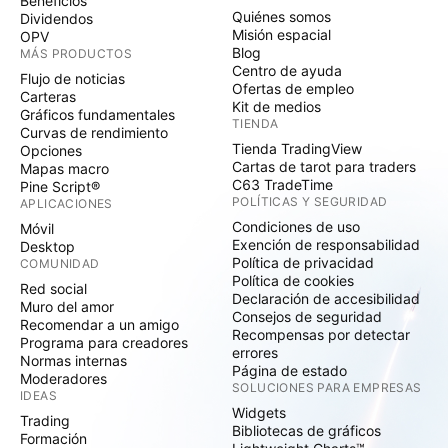
Beneficios
Quiénes somos
Dividendos
Misión espacial
OPV
Blog
MÁS PRODUCTOS
Centro de ayuda
Flujo de noticias
Ofertas de empleo
Carteras
Kit de medios
Gráficos fundamentales
TIENDA
Curvas de rendimiento
Tienda TradingView
Opciones
Cartas de tarot para traders
Mapas macro
C63 TradeTime
Pine Script®
POLÍTICAS Y SEGURIDAD
APLICACIONES
Condiciones de uso
Móvil
Exención de responsabilidad
Desktop
Política de privacidad
COMUNIDAD
Política de cookies
Red social
Declaración de accesibilidad
Muro del amor
Consejos de seguridad
Recomendar a un amigo
Recompensas por detectar
Programa para creadores
errores
Normas internas
Página de estado
Moderadores
SOLUCIONES PARA EMPRESAS
IDEAS
Widgets
Trading
Bibliotecas de gráficos
Formación