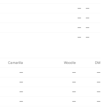
—
—
—
—
—
—
—
—
Camarilla
Woodle
DM
—
—
—
—
—
—
—
—
—
—
—
—