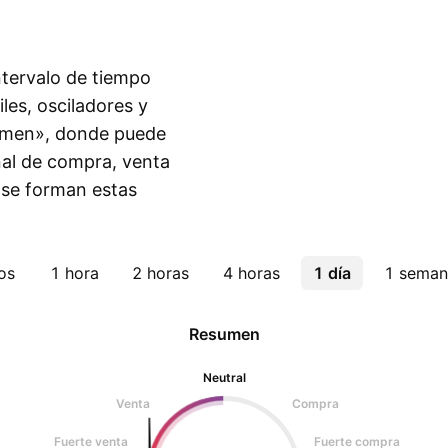
intervalo de tiempo
les, osciladores y
sumen», donde puede
eñal de compra, venta
 se forman estas
os
1 hora
2 horas
4 horas
1 día
1 seman
Resumen
Neutral
Venta
Compra
Fuerte venta
Fuerte compra