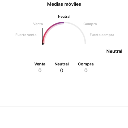
Medias móviles
Neutral
Venta
Compra
Fuerte venta
Fuerte compra
Neutral
Venta
Neutral
Compra
0
0
0