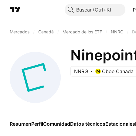
Buscar
P
Mercados
/
Canadá
/
Mercado de los ETF
/
NNRG
/
D
NNRG
Cboe Canada
Resumen
Perfil
Comunidad
Datos técnicos
Estacionales