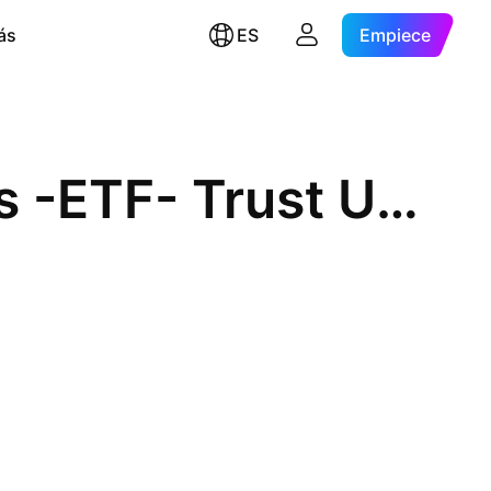
ás
ES
Empiece
Ninepoint Energy Fund Series -ETF- Trust Units