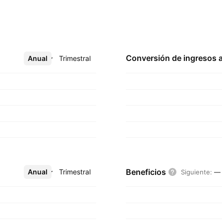
Conversión de ingresos 
Anual
Más
Trimestral
Beneficios
Anual
Más
Trimestral
Siguiente
:
—