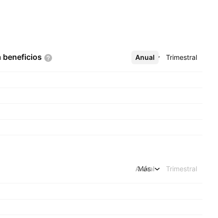
a
beneficios
Anual
Más
Trimestral
Anual
Más
Trimestral