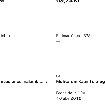
‪69,24 M‬
SD
 informe
Estimación del BPA
—
CEO
Telecomunicaciones inalámbricas
Muhterem Kaan Terziog
Fecha de la OPV
16 abr 2010