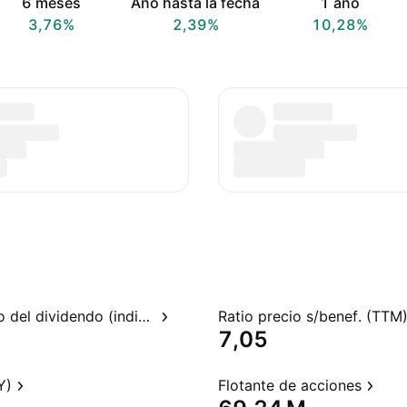
6 meses
Año hasta la fecha
1 año
3,76%
2,39%
10,28%
Rendimiento del dividendo (indicado)
Ratio precio s/benef. (TTM
7,05
Y)
Flotante de acciones