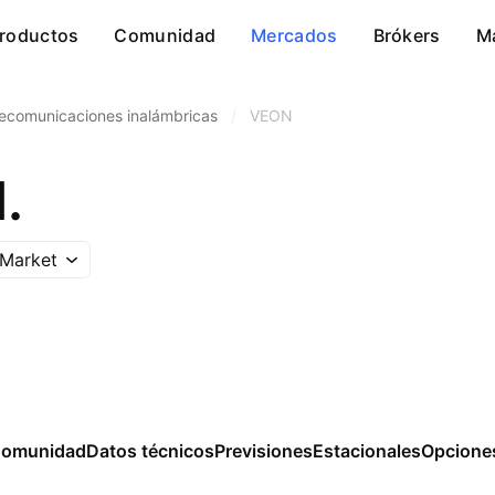
roductos
Comunidad
Mercados
Brókers
M
lecomunicaciones inalámbricas
/
VEON
.
Market
omunidad
Datos técnicos
Previsiones
Estacionales
Opcione