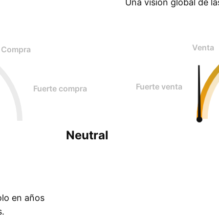
Una visión global de l
Venta
Compra
Fuerte venta
Fuerte compra
Neutral
olo en años
s.