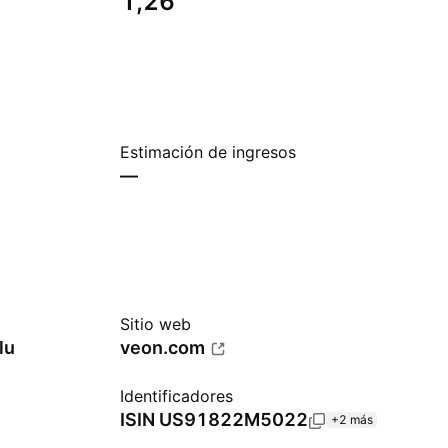
1,26
Estimación de ingresos
—
Sitio web
lu
veon.com
Identificadores
ISIN
US91822M5022
+2 más