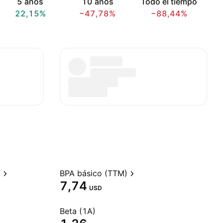
5 años
10 años
Todo el tiempo
22,15%
−47,78%
−88,44%
)
BPA básico (TTM)
7,74
USD
Beta (1A)