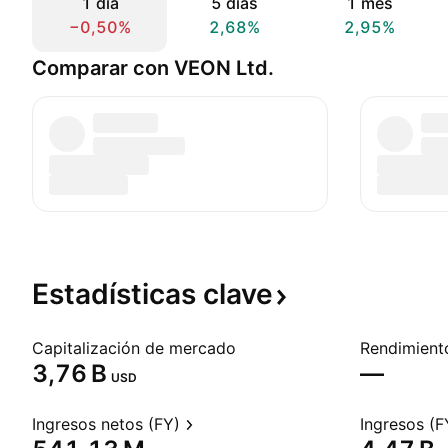
1 día
5 días
1 mes
−0,50%
2,68%
2,95%
Comparar con VEON Ltd.
Estadísticas
clave
Capitalización de mercado
‪3,76 B‬
—
USD
Ingresos netos (FY)
Ingresos (F