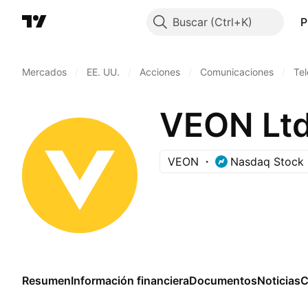
Buscar
P
Mercados
/
EE. UU.
/
Acciones
/
Comunicaciones
/
Te
VEON Ltd
VEON
Nasdaq Stock 
Resumen
Información financiera
Documentos
Noticias
C