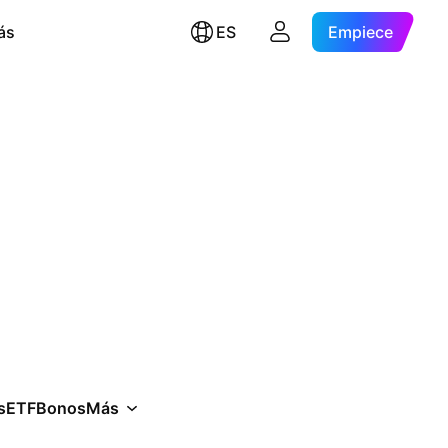
ás
ES
Empiece
s
ETF
Bonos
Más