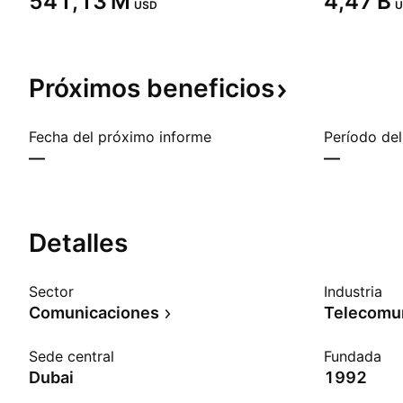
‪541,13 M‬
‪4,47 B‬
USD
U
Próximos
beneficios
Fecha del próximo informe
Período del
—
—
Detalles
Sector
Industria
Comunicaciones
Sede central
Fundada
Dubai
1992