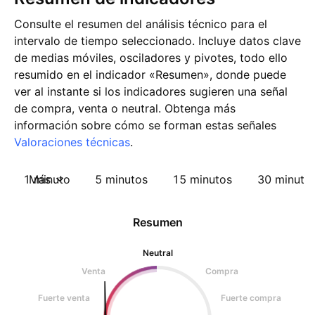
Consulte el resumen del análisis técnico para el
intervalo de tiempo seleccionado. Incluye datos clave
de medias móviles, osciladores y pivotes, todo ello
resumido en el indicador «Resumen», donde puede
ver al instante si los indicadores sugieren una señal
de compra, venta o neutral. Obtenga más
información sobre cómo se forman estas señales
Valoraciones técnicas
.
1 minuto
Más
5 minutos
15 minutos
30 minuto
Resumen
Neutral
Venta
Compra
Fuerte venta
Fuerte compra