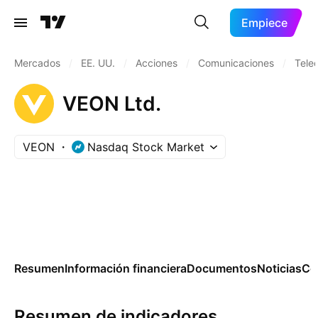
Empiece
Mercados
/
EE. UU.
/
Acciones
/
Comunicaciones
/
Tele
VEON Ltd.
VEON
Nasdaq Stock Market
Resumen
Información financiera
Documentos
Noticias
Co
Resumen de indicadores