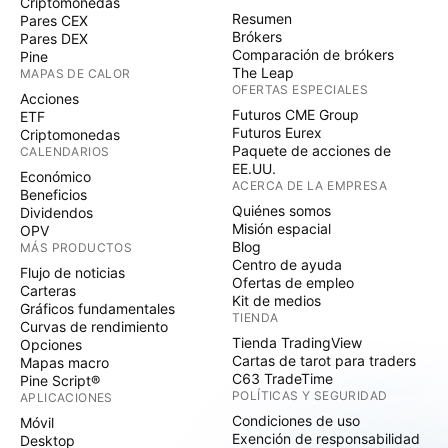
Criptomonedas
Resumen
Pares CEX
Brókers
Pares DEX
Comparación de brókers
Pine
The Leap
MAPAS DE CALOR
OFERTAS ESPECIALES
Acciones
Futuros CME Group
ETF
Futuros Eurex
Criptomonedas
Paquete de acciones de
CALENDARIOS
EE.UU.
Económico
ACERCA DE LA EMPRESA
Beneficios
Quiénes somos
Dividendos
Misión espacial
OPV
Blog
MÁS PRODUCTOS
Centro de ayuda
Flujo de noticias
Ofertas de empleo
Carteras
Kit de medios
Gráficos fundamentales
TIENDA
Curvas de rendimiento
Tienda TradingView
Opciones
Cartas de tarot para traders
Mapas macro
C63 TradeTime
Pine Script®
POLÍTICAS Y SEGURIDAD
APLICACIONES
Condiciones de uso
Móvil
Exención de responsabilidad
Desktop