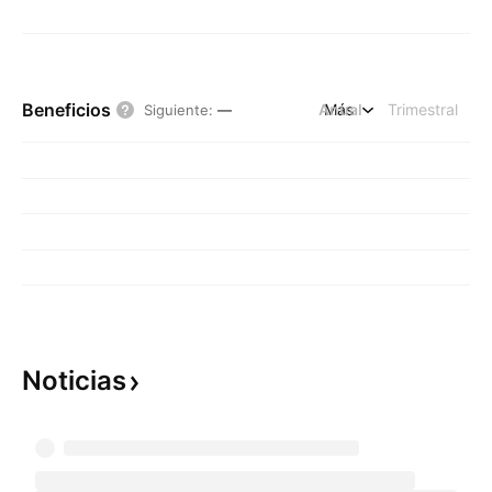
Beneficios
Anual
Más
Trimestral
Siguiente
:
—
Noticias