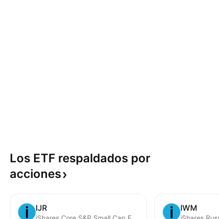
Los ETF respaldados por
acciones
IJR
IWM
iShares Core S&P Small Cap ETF
iShares Rus