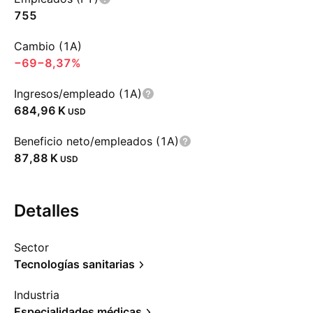
755
Cambio (1A)
−69
−8,37%
Ingresos/empleado (1A)
‪684,96 K‬
USD
Beneficio neto/empleados (1A)
‪87,88 K‬
USD
Detalles
Sector
Tecnologías sanitarias
Industria
Especialidades médicas