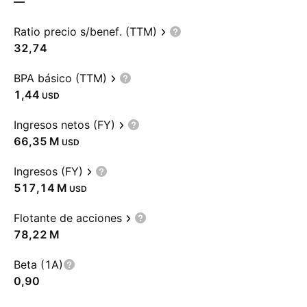
—
Ratio precio s/benef. (TTM)
32,74
BPA básico (TTM)
1,44
USD
Ingresos netos (FY)
‪66,35 M‬
USD
Ingresos (FY)
‪517,14 M‬
USD
Flotante de acciones
‪78,22 M‬
Beta (1A)
0,90