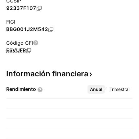
CUSIP
92337F107
FIGI
BBG001J2M542
Código CFI
ESVUFR
Información
financiera
Rendimiento
Anual
Más
Trimestral