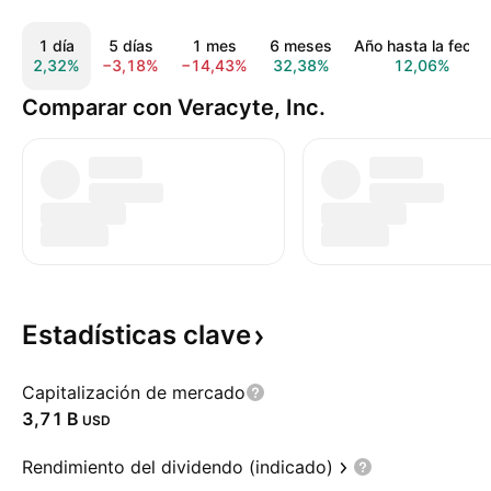
1 día
5 días
1 mes
6 meses
Año hasta la fecha
2,32%
−3,18%
−14,43%
32,38%
12,06%
Comparar con Veracyte, Inc.
Estadísticas
clave
Capitalización de mercado
‪3,71 B‬
USD
Rendimiento del dividendo (indicado)