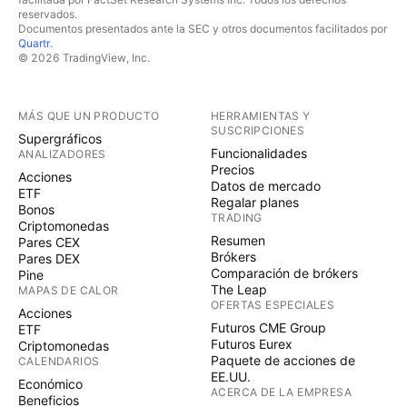
reservados.
Documentos presentados ante la SEC y otros documentos facilitados por
Quartr
.
© 2026 TradingView, Inc.
MÁS QUE UN PRODUCTO
HERRAMIENTAS Y
SUSCRIPCIONES
Supergráficos
Funcionalidades
ANALIZADORES
Precios
Acciones
Datos de mercado
ETF
Regalar planes
Bonos
TRADING
Criptomonedas
Resumen
Pares CEX
Brókers
Pares DEX
Comparación de brókers
Pine
The Leap
MAPAS DE CALOR
OFERTAS ESPECIALES
Acciones
Futuros CME Group
ETF
Futuros Eurex
Criptomonedas
Paquete de acciones de
CALENDARIOS
EE.UU.
Económico
ACERCA DE LA EMPRESA
Beneficios