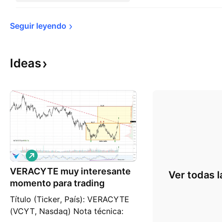
Seguir 
leyendo
Ideas
L
a
VERACYTE muy interesante
r
Ver todas l
g
momento para trading
o
Título (Ticker, País): VERACYTE
(VCYT, Nasdaq) Nota técnica: