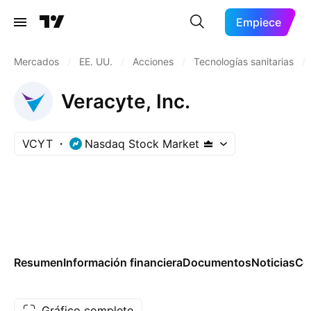
Empiece
Mercados
/
EE. UU.
/
Acciones
/
Tecnologías sanitarias
/
Veracyte, Inc.
VCYT
Nasdaq Stock Market
Resumen
Información financiera
Documentos
Noticias
Co
Gráfico completo