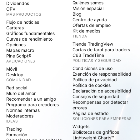
Quiénes somos
Dividendos
Misión espacial
OPV
Blog
MÁS PRODUCTOS
Centro de ayuda
Flujo de noticias
Ofertas de empleo
Carteras
Kit de medios
Gráficos fundamentales
TIENDA
Curvas de rendimiento
Tienda TradingView
Opciones
Cartas de tarot para traders
Mapas macro
C63 TradeTime
Pine Script®
POLÍTICAS Y SEGURIDAD
APLICACIONES
Condiciones de uso
Móvil
Exención de responsabilidad
Desktop
Política de privacidad
COMUNIDAD
Política de cookies
Red social
Declaración de accesibilidad
Muro del amor
Consejos de seguridad
Recomendar a un amigo
Recompensas por detectar
Programa para creadores
errores
Normas internas
Página de estado
Moderadores
SOLUCIONES PARA EMPRESAS
IDEAS
Widgets
Trading
Bibliotecas de gráficos
Formación
Lightweight Charts™