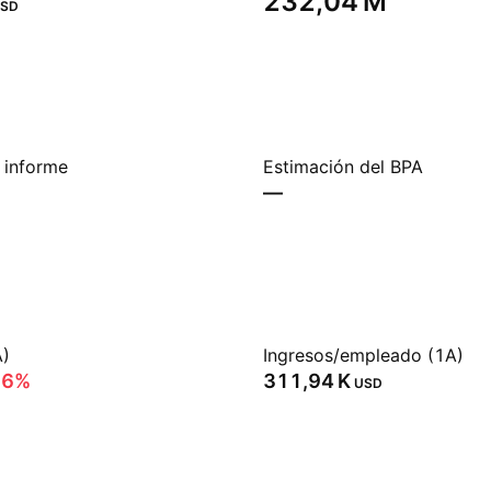
‪232,04 M‬
SD
 informe
Estimación del BPA
—
A)
Ingresos/empleado (1A)
96%
‪311,94 K‬
USD