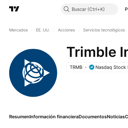
Buscar
P
Mercados
/
EE. UU.
/
Acciones
/
Servicios tecnológicos
Trimble I
TRMB
Nasdaq Stock 
Resumen
Información financiera
Documentos
Noticias
C