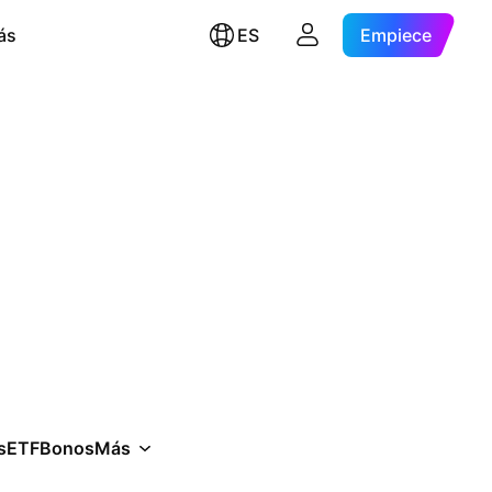
ás
ES
Empiece
s
ETF
Bonos
Más