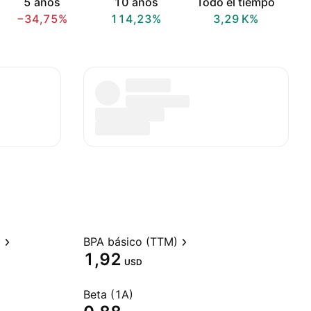
5 años
10 años
Todo el tiempo
−34,75%
114,23%
‪3,29 K‬%
)
BPA básico (TTM)
1,92
USD
Beta (1A)