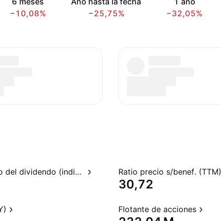
6 meses
Año hasta la fecha
1 año
−10,08%
−25,75%
−32,05%
Rendimiento del dividendo (indicado)
Ratio precio s/benef. (TTM
30,72
Y)
Flotante de acciones