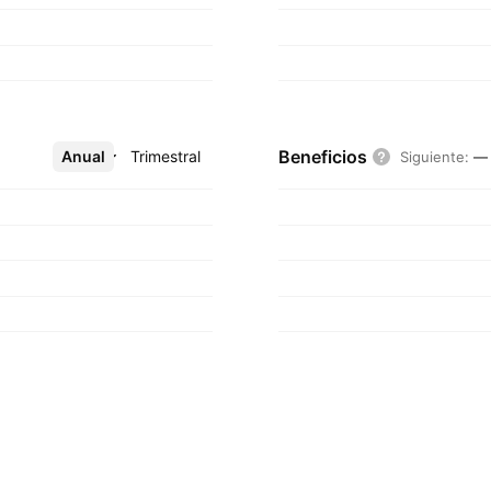
Beneficios
Anual
Más
Trimestral
Siguiente
:
—