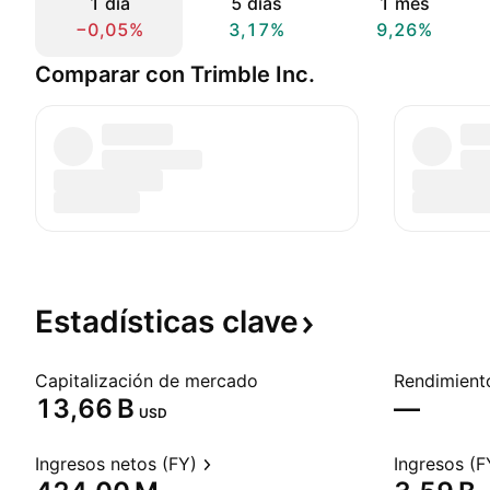
1 día
5 días
1 mes
−0,05%
3,17%
9,26%
Comparar con Trimble Inc.
Estadísticas
clave
Capitalización de mercado
‪13,66 B‬
—
USD
Ingresos netos (FY)
Ingresos (F