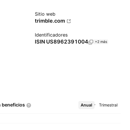
Sitio web
trimble.com
Identificadores
ISIN
US8962391004
+2 más
a
beneficios
Anual
Más
Trimestral