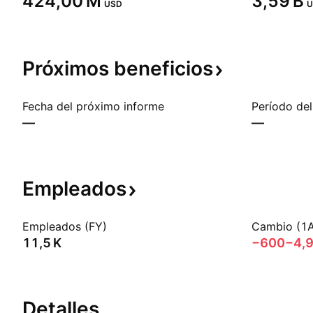
‪424,00 M‬
‪3,59 B‬
USD
U
Próximos
beneficios
Fecha del próximo informe
Período del
—
—
Empleados
Empleados (FY)
Cambio (1
‪11,5 K‬
−600
−4,
Detalles