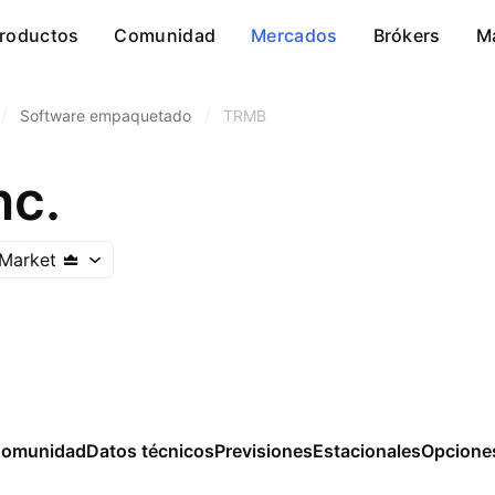
roductos
Comunidad
Mercados
Brókers
M
/
Software empaquetado
/
TRMB
nc.
Market
omunidad
Datos técnicos
Previsiones
Estacionales
Opcione