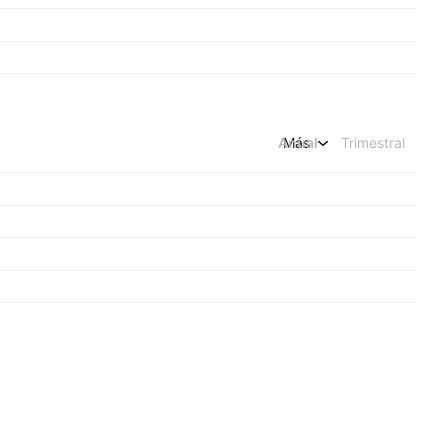
Anual
Más
Trimestral