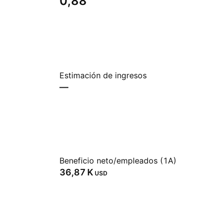
0,88
Estimación de ingresos
—
Beneficio neto/empleados (1A)
‪36,87 K‬
USD