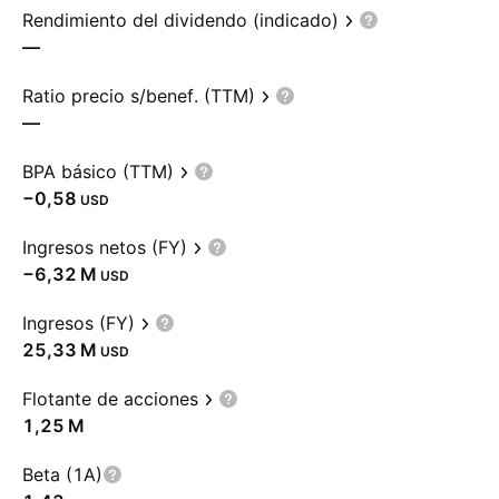
Rendimiento del dividendo (indicado)
—
Ratio precio s/benef. (TTM)
—
BPA básico (TTM)
−0,58
USD
Ingresos netos (FY)
‪−6,32 M‬
USD
Ingresos (FY)
‪25,33 M‬
USD
Flotante de acciones
‪1,25 M‬
Beta (1A)