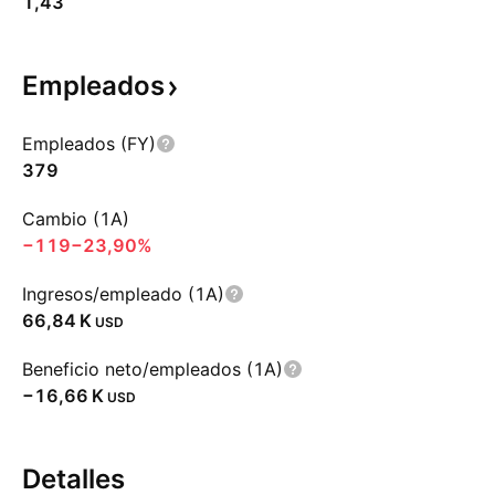
1,43
Empleados
Empleados (FY)
379
Cambio (1A)
−119
−23,90%
Ingresos/empleado (1A)
‪66,84 K‬
USD
Beneficio neto/empleados (1A)
‪−16,66 K‬
USD
Detalles