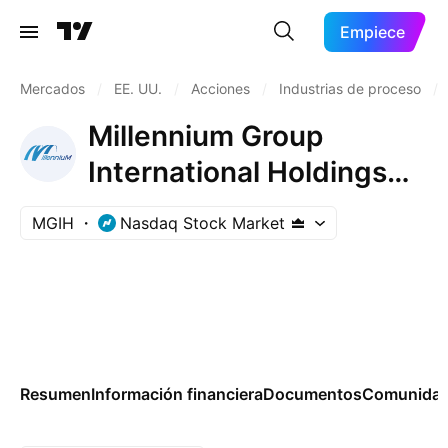
Empiece
Mercados
/
EE. UU.
/
Acciones
/
Industrias de proceso
/
Millennium Group
International Holdings
Limited
MGIH
Nasdaq Stock Market
Resumen
Información financiera
Documentos
Comunida