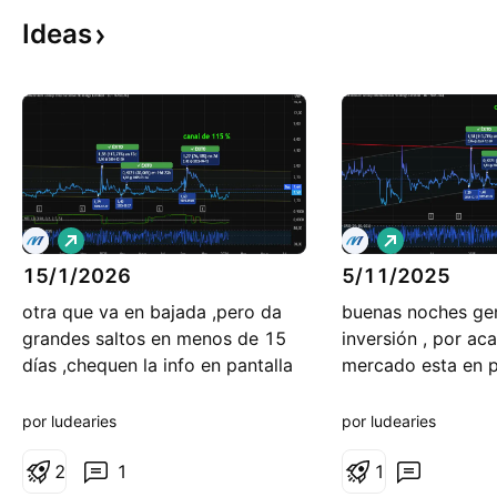
Ideas
L
L
a
a
15/1/2026
r
5/11/2025
r
g
g
otra que va en bajada ,pero da
buenas noches ge
o
o
grandes saltos en menos de 15
inversión , por ac
días ,chequen la info en pantalla
mercado esta en p
tentadores ,respet
alcista ,chequen la
por ludearies
por ludearies
pantalla
2
1
1