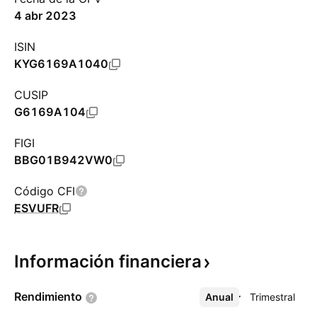
4 abr 2023
ISIN
KYG6169A1040
CUSIP
G6169A104
FIGI
BBG01B942VW0
Código CFI
ESVUFR
Información
financiera
Rendimiento
Anual
Más
Trimestral