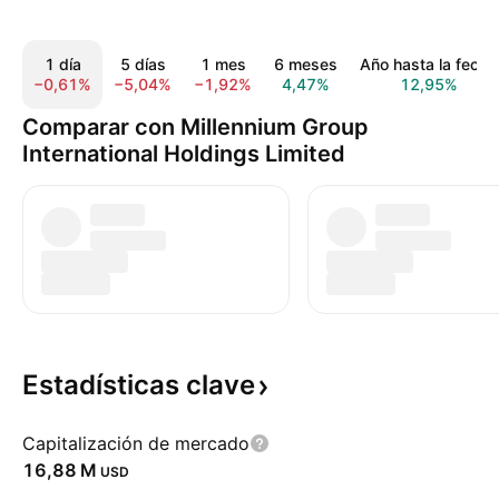
1 día
5 días
1 mes
6 meses
Año hasta la fecha
−0,61%
−5,04%
−1,92%
4,47%
12,95%
Comparar con Millennium Group
International Holdings Limited
Estadísticas
clave
Capitalización de mercado
‪16,88 M‬
USD