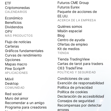
Futuros CME Group
ETF
Futuros Eurex
Criptomonedas
Paquete de acciones de
CALENDARIOS
EE.UU.
Económico
ACERCA DE LA EMPRESA
Beneficios
Quiénes somos
Dividendos
Misión espacial
OPV
Blog
MÁS PRODUCTOS
Centro de ayuda
Flujo de noticias
Ofertas de empleo
Carteras
Kit de medios
Gráficos fundamentales
TIENDA
Curvas de rendimiento
Tienda TradingView
Opciones
Cartas de tarot para traders
Mapas macro
C63 TradeTime
Pine Script®
POLÍTICAS Y SEGURIDAD
APLICACIONES
Condiciones de uso
Móvil
Exención de responsabilidad
Desktop
Política de privacidad
COMUNIDAD
Política de cookies
Red social
Declaración de accesibilidad
Muro del amor
Consejos de seguridad
Recomendar a un amigo
Recompensas por detectar
Programa para creadores
errores