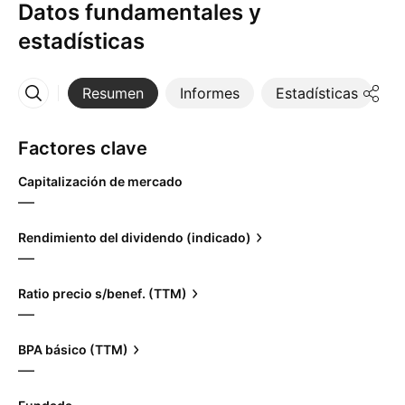
Datos fundamentales y
estadísticas
Resumen
Informes
Estadísticas
D
Más
Factores clave
Capitalización de mercado
—
Rendimiento del dividendo (indicado)
—
Ratio precio s/benef. (TTM)
—
BPA básico (TTM)
—