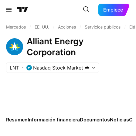
Empiece
Mercados
/
EE. UU.
/
Acciones
/
Servicios públicos
/
Elé
Alliant Energy
Corporation
LNT
Nasdaq Stock Market
Resumen
Información financiera
Documentos
Noticias
Co