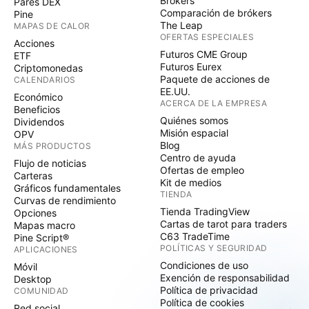
Brókers
Pares DEX
Comparación de brókers
Pine
The Leap
MAPAS DE CALOR
OFERTAS ESPECIALES
Acciones
Futuros CME Group
ETF
Futuros Eurex
Criptomonedas
Paquete de acciones de
CALENDARIOS
EE.UU.
Económico
ACERCA DE LA EMPRESA
Beneficios
Quiénes somos
Dividendos
Misión espacial
OPV
Blog
MÁS PRODUCTOS
Centro de ayuda
Flujo de noticias
Ofertas de empleo
Carteras
Kit de medios
Gráficos fundamentales
TIENDA
Curvas de rendimiento
Tienda TradingView
Opciones
Cartas de tarot para traders
Mapas macro
C63 TradeTime
Pine Script®
POLÍTICAS Y SEGURIDAD
APLICACIONES
Condiciones de uso
Móvil
Exención de responsabilidad
Desktop
Política de privacidad
COMUNIDAD
Política de cookies
Red social