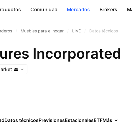
roductos
Comunidad
Mercados
Brókers
M
aderos
/
Muebles para el hogar
/
LIVE
/
Datos técnicos
tures Incorporated
arket
ad
Datos técnicos
Previsiones
Estacionales
ETF
Más