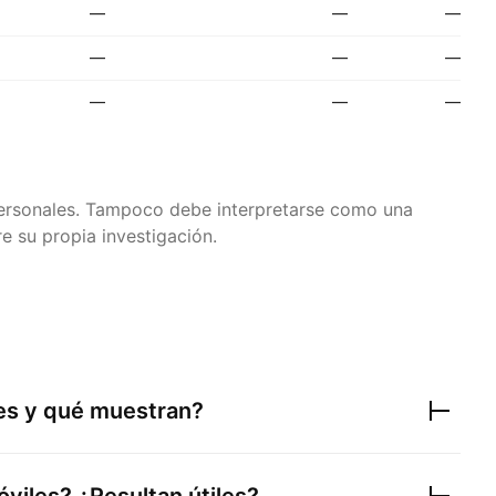
—
—
—
—
—
—
—
—
—
 personales. Tampoco debe interpretarse como una
e su propia investigación.
res y qué muestran?