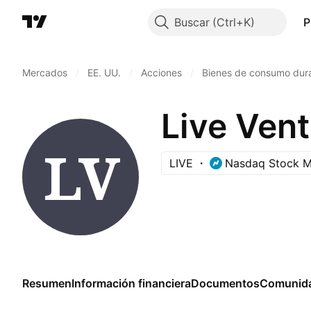
Buscar
P
Mercados
/
EE. UU.
/
Acciones
/
Bienes de consumo dur
Live Ven
LIVE
Nasdaq Stock M
Resumen
Información financiera
Documentos
Comunid