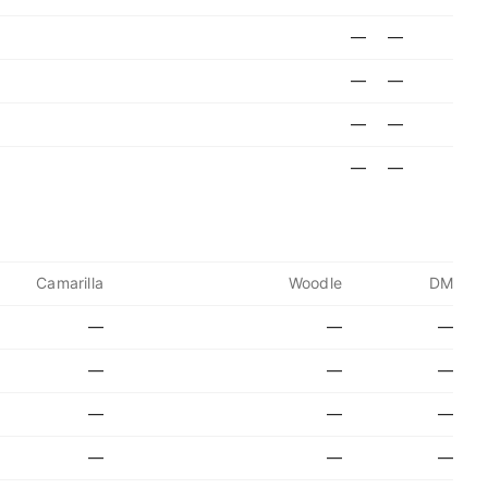
—
—
—
—
—
—
—
—
Camarilla
Woodle
DM
—
—
—
—
—
—
—
—
—
—
—
—