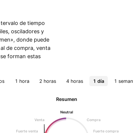
intervalo de tiempo
les, osciladores y
sumen», donde puede
eñal de compra, venta
 se forman estas
os
1 hora
2 horas
4 horas
1 día
1 seman
Resumen
Neutral
Venta
Compra
Fuerte venta
Fuerte compra