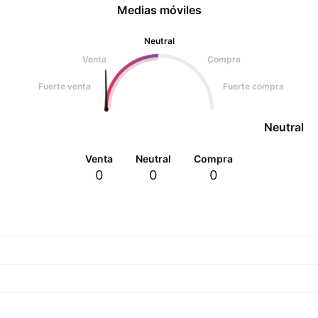
Medias móviles
Neutral
Venta
Compra
Fuerte venta
Fuerte compra
Neutral
Venta
Neutral
Compra
0
0
0