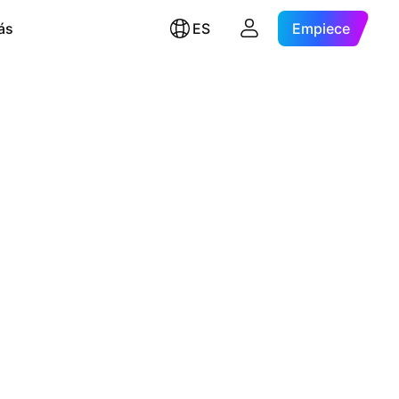
ás
ES
Empiece