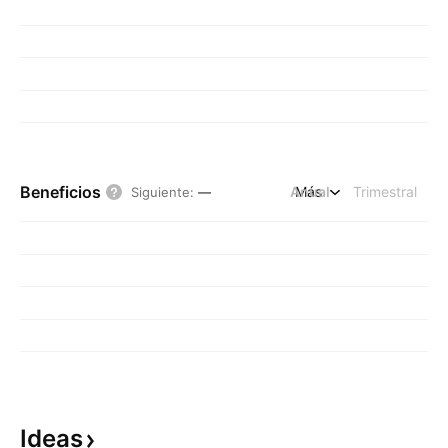
Beneficios
Anual
Más
Trimestral
Siguiente
:
—
Ideas