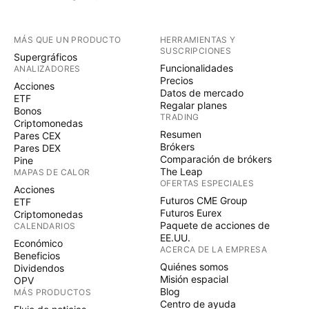
MÁS QUE UN PRODUCTO
HERRAMIENTAS Y
SUSCRIPCIONES
Supergráficos
Funcionalidades
ANALIZADORES
Precios
Acciones
Datos de mercado
ETF
Regalar planes
Bonos
TRADING
Criptomonedas
Resumen
Pares CEX
Brókers
Pares DEX
Comparación de brókers
Pine
The Leap
MAPAS DE CALOR
OFERTAS ESPECIALES
Acciones
Futuros CME Group
ETF
Futuros Eurex
Criptomonedas
Paquete de acciones de
CALENDARIOS
EE.UU.
Económico
ACERCA DE LA EMPRESA
Beneficios
Quiénes somos
Dividendos
Misión espacial
OPV
Blog
MÁS PRODUCTOS
Centro de ayuda