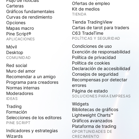
Flujo de noticias
Ofertas de empleo
Carteras
Kit de medios
Gráficos fundamentales
TIENDA
Curvas de rendimiento
Tienda TradingView
Opciones
Cartas de tarot para traders
Mapas macro
C63 TradeTime
Pine Script®
POLÍTICAS Y SEGURIDAD
APLICACIONES
Condiciones de uso
Móvil
Exención de responsabilidad
Desktop
Política de privacidad
COMUNIDAD
Política de cookies
Red social
Declaración de accesibilidad
Muro del amor
Consejos de seguridad
Recomendar a un amigo
Recompensas por detectar
Programa para creadores
errores
Normas internas
Página de estado
Moderadores
SOLUCIONES PARA EMPRESAS
IDEAS
Widgets
Trading
Bibliotecas de gráficos
Formación
Lightweight Charts™
Selecciones de los editores
Gráficos avanzados
PINE SCRIPT
Plataforma de trading
Indicadores y estrategias
OPORTUNIDADES DE
Wizards
CRECIMIENTO