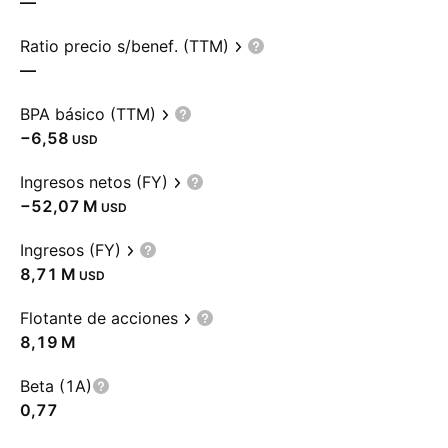
—
Ratio precio s/benef. (TTM)
—
BPA básico (TTM)
−6,58
USD
Ingresos netos (FY)
‪−52,07 M‬
USD
Ingresos (FY)
‪8,71 M‬
USD
Flotante de acciones
‪8,19 M‬
Beta (1A)
0,77