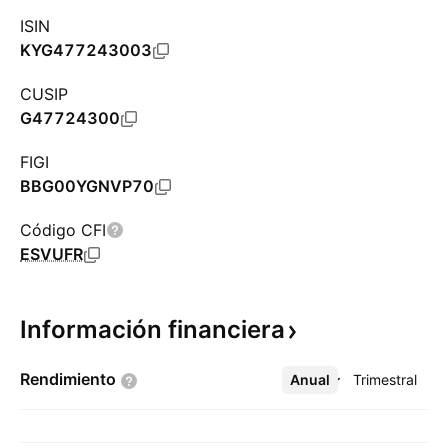
ISIN
KYG477243003
CUSIP
G47724300
FIGI
BBG00YGNVP70
Código CFI
ESVUFR
Información
financiera
Rendimiento
Anual
Más
Trimestral