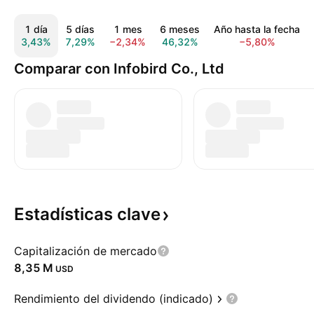
1 día
5 días
1 mes
6 meses
Año hasta la fecha
3,43%
7,29%
−2,34%
46,32%
−5,80%
Comparar con Infobird Co., Ltd
Estadísticas
clave
Capitalización de mercado
‪8,35 M‬
USD
Rendimiento del dividendo (indicado)