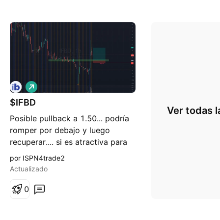
L
a
$IFBD
r
Ver todas l
g
Posible pullback a 1.50... podría
o
romper por debajo y luego
recuperar.... si es atractiva para
compradores, dicho nivel es
por ISPN4trade2
donde espero verlos entrar....
Actualizado
0