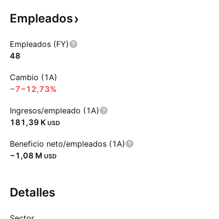
Empleados
Empleados (FY)
48
Cambio (1A)
−7
−12,73%
Ingresos/empleado (1A)
‪181,39 K‬
USD
Beneficio neto/empleados (1A)
‪−1,08 M‬
USD
Detalles
Sector