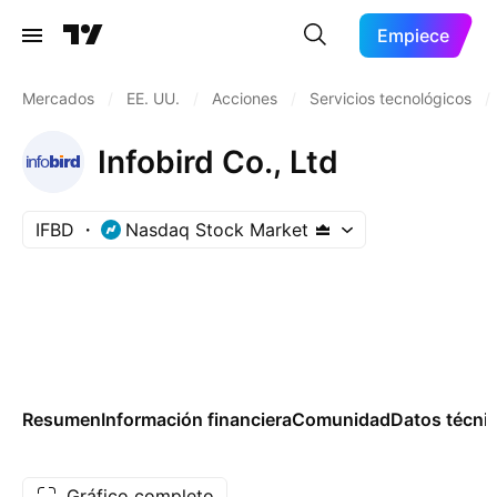
Empiece
Mercados
/
EE. UU.
/
Acciones
/
Servicios tecnológicos
/
Infobird Co., Ltd
IFBD
Nasdaq Stock Market
Resumen
Información financiera
Comunidad
Datos técni
Gráfico completo