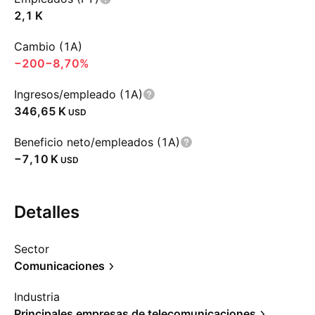
‪2,1 K‬
Cambio (1A)
−200
−8,70%
Ingresos/empleado (1A)
‪346,65 K‬
USD
Beneficio neto/empleados (1A)
‪−7,10 K‬
USD
Detalles
Sector
Comunicaciones
Industria
Principales empresas de telecomunicaciones