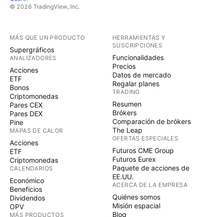
© 2026 TradingView, Inc.
MÁS QUE UN PRODUCTO
HERRAMIENTAS Y
SUSCRIPCIONES
Supergráficos
Funcionalidades
ANALIZADORES
Precios
Acciones
Datos de mercado
ETF
Regalar planes
Bonos
TRADING
Criptomonedas
Resumen
Pares CEX
Brókers
Pares DEX
Comparación de brókers
Pine
The Leap
MAPAS DE CALOR
OFERTAS ESPECIALES
Acciones
Futuros CME Group
ETF
Futuros Eurex
Criptomonedas
Paquete de acciones de
CALENDARIOS
EE.UU.
Económico
ACERCA DE LA EMPRESA
Beneficios
Quiénes somos
Dividendos
Misión espacial
OPV
Blog
MÁS PRODUCTOS