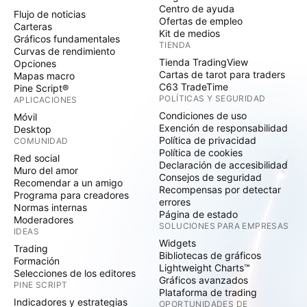
Centro de ayuda
Flujo de noticias
Ofertas de empleo
Carteras
Kit de medios
Gráficos fundamentales
TIENDA
Curvas de rendimiento
Tienda TradingView
Opciones
Cartas de tarot para traders
Mapas macro
C63 TradeTime
Pine Script®
POLÍTICAS Y SEGURIDAD
APLICACIONES
Condiciones de uso
Móvil
Exención de responsabilidad
Desktop
Política de privacidad
COMUNIDAD
Política de cookies
Red social
Declaración de accesibilidad
Muro del amor
Consejos de seguridad
Recomendar a un amigo
Recompensas por detectar
Programa para creadores
errores
Normas internas
Página de estado
Moderadores
SOLUCIONES PARA EMPRESAS
IDEAS
Widgets
Trading
Bibliotecas de gráficos
Formación
Lightweight Charts™
Selecciones de los editores
Gráficos avanzados
PINE SCRIPT
Plataforma de trading
Indicadores y estrategias
OPORTUNIDADES DE