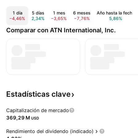
1 día
5 días
1 mes
6 meses
Año hasta la fecha
−4,46%
2,34%
−3,65%
−7,76%
5,86%
Comparar con ATN International, Inc.
Estadísticas
clave
Capitalización de mercado
‪369,29 M‬
USD
Rendimiento del dividendo (indicado)