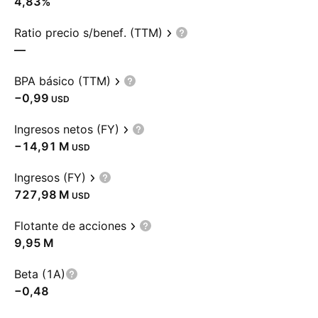
4,83%
Ratio precio s/benef. (TTM)
—
BPA básico (TTM)
−0,99
USD
Ingresos netos (FY)
‪−14,91 M‬
USD
Ingresos (FY)
‪727,98 M‬
USD
Flotante de acciones
‪9,95 M‬
Beta (1A)
−0,48