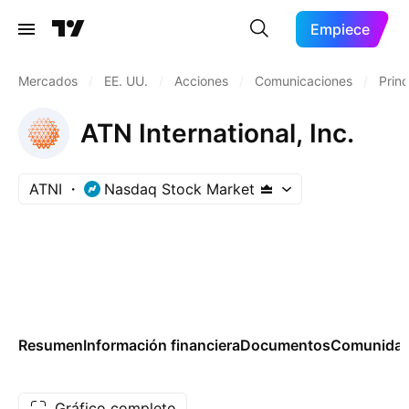
Empiece
Mercados
/
EE. UU.
/
Acciones
/
Comunicaciones
/
Prin
ATN International, Inc.
ATNI
Nasdaq Stock Market
Resumen
Información financiera
Documentos
Comunida
Gráfico completo