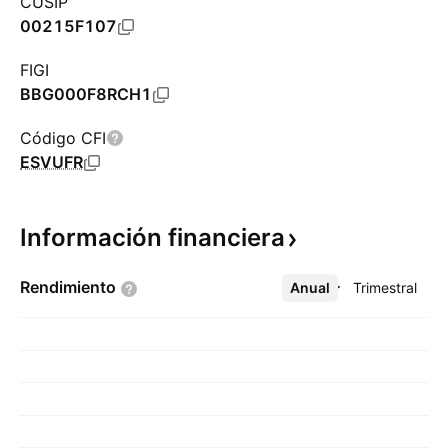
CUSIP
00215F107
FIGI
BBG000F8RCH1
Código CFI
ESVUFR
Información
financiera
Rendimiento
Anual
Más
Trimestral