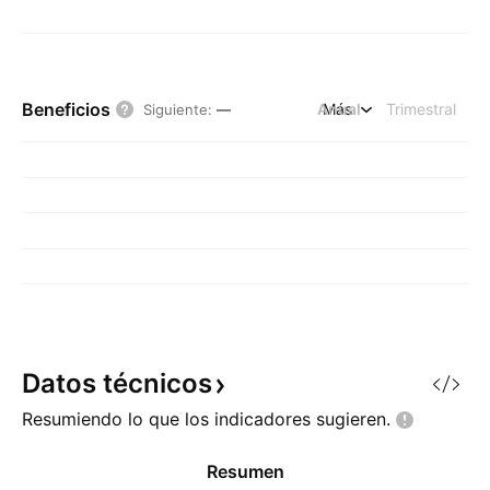
Beneficios
Anual
Más
Trimestral
Siguiente
:
—
Datos
técnicos
Resumiendo lo que los indicadores
sugieren.
Resumen