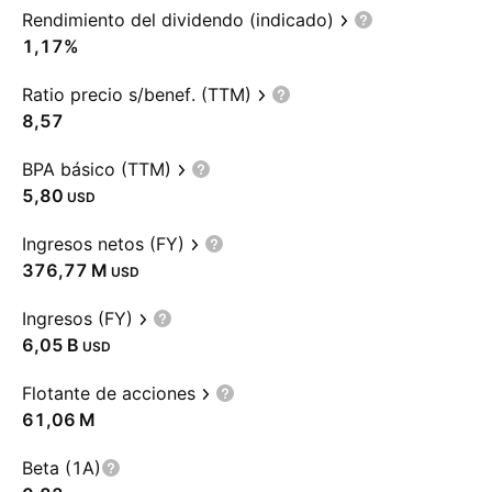
Rendimiento del dividendo (indicado)
1,17%
Ratio precio s/benef. (TTM)
8,57
BPA básico (TTM)
5,80
USD
Ingresos netos (FY)
‪376,77 M‬
USD
Ingresos (FY)
‪6,05 B‬
USD
Flotante de acciones
‪61,06 M‬
Beta (1A)