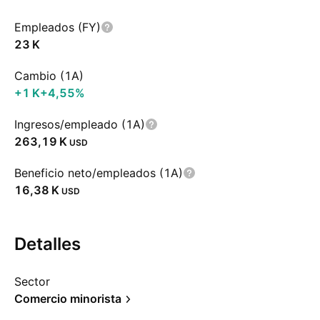
Empleados (FY)
‪23 K‬
Cambio (1A)
‪+1 K‬
+4,55%
Ingresos/empleado (1A)
‪263,19 K‬
USD
Beneficio neto/empleados (1A)
‪16,38 K‬
USD
Detalles
Sector
Comercio minorista