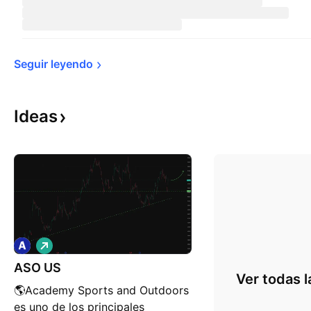
Seguir 
leyendo
Ideas
L
a
ASO US
r
Ver todas l
g
🌎Academy Sports and Outdoors
o
es uno de los principales