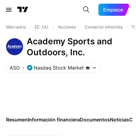
Empiece
Mercados
/
EE. UU.
/
Acciones
/
Comercio minorista
/
Ti
Academy Sports and
Outdoors, Inc.
ASO
Nasdaq Stock Market
Resumen
Información financiera
Documentos
Noticias
Co