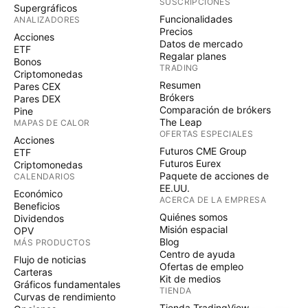
SUSCRIPCIONES
Supergráficos
Funcionalidades
ANALIZADORES
Precios
Acciones
Datos de mercado
ETF
Regalar planes
Bonos
TRADING
Criptomonedas
Resumen
Pares CEX
Brókers
Pares DEX
Comparación de brókers
Pine
The Leap
MAPAS DE CALOR
OFERTAS ESPECIALES
Acciones
Futuros CME Group
ETF
Futuros Eurex
Criptomonedas
Paquete de acciones de
CALENDARIOS
EE.UU.
Económico
ACERCA DE LA EMPRESA
Beneficios
Quiénes somos
Dividendos
Misión espacial
OPV
Blog
MÁS PRODUCTOS
Centro de ayuda
Flujo de noticias
Ofertas de empleo
Carteras
Kit de medios
Gráficos fundamentales
TIENDA
Curvas de rendimiento
Tienda TradingView