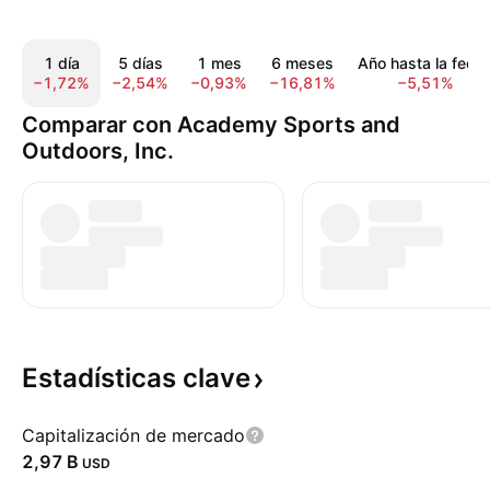
1 día
5 días
1 mes
6 meses
Año hasta la fech
−1,72%
−2,54%
−0,93%
−16,81%
−5,51%
Comparar con Academy Sports and
Outdoors, Inc.
Estadísticas
clave
Capitalización de mercado
‪2,97 B‬
USD