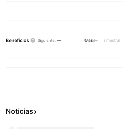
Beneficios
Anual
Más
Trimestral
Siguiente
:
—
Noticias