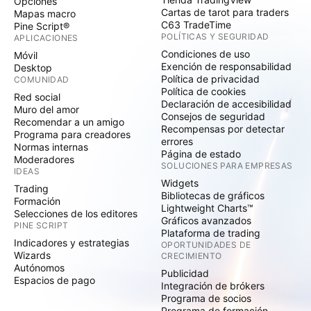
Opciones
Cartas de tarot para traders
Mapas macro
C63 TradeTime
Pine Script®
POLÍTICAS Y SEGURIDAD
APLICACIONES
Condiciones de uso
Móvil
Exención de responsabilidad
Desktop
Política de privacidad
COMUNIDAD
Política de cookies
Red social
Declaración de accesibilidad
Muro del amor
Consejos de seguridad
Recomendar a un amigo
Recompensas por detectar
Programa para creadores
errores
Normas internas
Página de estado
Moderadores
SOLUCIONES PARA EMPRESAS
IDEAS
Widgets
Trading
Bibliotecas de gráficos
Formación
Lightweight Charts™
Selecciones de los editores
Gráficos avanzados
PINE SCRIPT
Plataforma de trading
Indicadores y estrategias
OPORTUNIDADES DE
Wizards
CRECIMIENTO
Autónomos
Publicidad
Espacios de pago
Integración de brókers
Programa de socios
Programa de formación