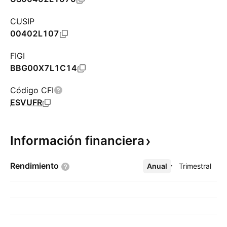
CUSIP
00402L107
FIGI
BBG00X7L1C14
Código CFI
ESVUFR
Información
financiera
Rendimiento
Anual
Más
Trimestral