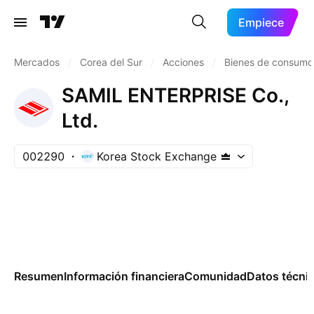
Empiece
Mercados
/
Corea del Sur
/
Acciones
/
Bienes de consumo
SAMIL ENTERPRISE Co.,
Ltd.
002290
Korea Stock Exchange
Resumen
Información financiera
Comunidad
Datos técni