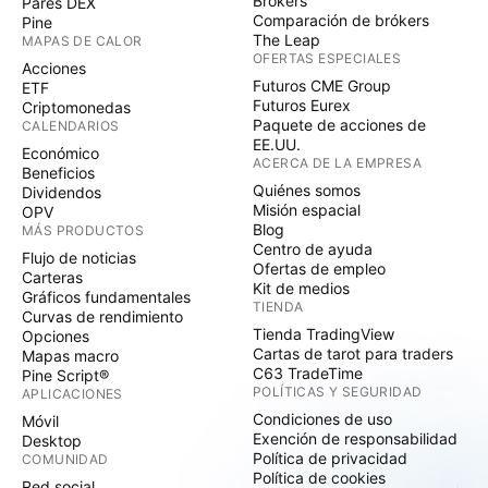
Brókers
Pares DEX
Comparación de brókers
Pine
The Leap
MAPAS DE CALOR
OFERTAS ESPECIALES
Acciones
Futuros CME Group
ETF
Futuros Eurex
Criptomonedas
Paquete de acciones de
CALENDARIOS
EE.UU.
Económico
ACERCA DE LA EMPRESA
Beneficios
Quiénes somos
Dividendos
Misión espacial
OPV
Blog
MÁS PRODUCTOS
Centro de ayuda
Flujo de noticias
Ofertas de empleo
Carteras
Kit de medios
Gráficos fundamentales
TIENDA
Curvas de rendimiento
Tienda TradingView
Opciones
Cartas de tarot para traders
Mapas macro
C63 TradeTime
Pine Script®
POLÍTICAS Y SEGURIDAD
APLICACIONES
Condiciones de uso
Móvil
Exención de responsabilidad
Desktop
Política de privacidad
COMUNIDAD
Política de cookies
Red social