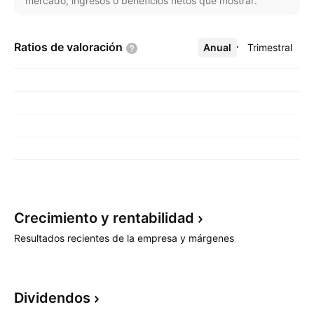
mercado, ingresos o beneficios netos que mostrar.
Ratios de
valoración
Anual
Más
Trimestral
Crecimiento y
rentabilidad
Resultados recientes de la empresa y márgenes
Dividendos