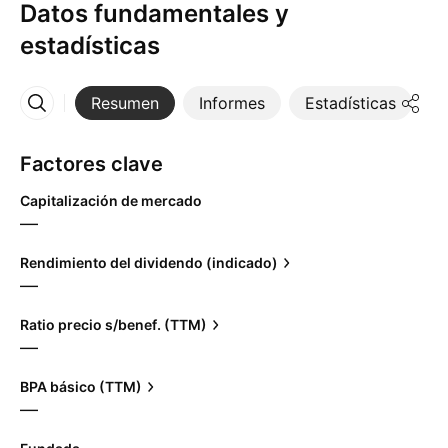
Datos fundamentales y
estadísticas
Resumen
Informes
Estadísticas
D
Más
Factores clave
Capitalización de mercado
—
Rendimiento del dividendo (indicado)
—
Ratio precio s/benef. (TTM)
—
BPA básico (TTM)
—