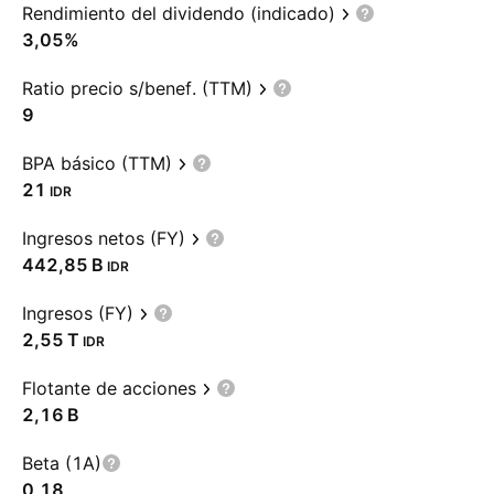
Rendimiento del dividendo (indicado)
3,05%
Ratio precio s/benef. (TTM)
9
BPA básico (TTM)
21
IDR
Ingresos netos (FY)
‪442,85 B‬
IDR
Ingresos (FY)
‪2,55 T‬
IDR
Flotante de acciones
‪2,16 B‬
Beta (1A)
0,18