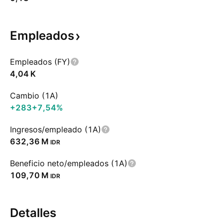
Empleados
Empleados (FY)
‪4,04 K‬
Cambio (1A)
+283
+7,54%
Ingresos/empleado (1A)
‪632,36 M‬
IDR
Beneficio neto/empleados (1A)
‪109,70 M‬
IDR
Detalles