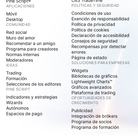
C63 TradeTime
Pine Script®
POLÍTICAS Y SEGURIDAD
APLICACIONES
Condiciones de uso
Móvil
Exención de responsabilidad
Desktop
Política de privacidad
COMUNIDAD
Política de cookies
Red social
Declaración de accesibilidad
Muro del amor
Consejos de seguridad
Recomendar a un amigo
Recompensas por detectar
Programa para creadores
errores
Normas internas
Página de estado
Moderadores
SOLUCIONES PARA EMPRESAS
IDEAS
Widgets
Trading
Bibliotecas de gráficos
Formación
Lightweight Charts™
Selecciones de los editores
Gráficos avanzados
PINE SCRIPT
Plataforma de trading
Indicadores y estrategias
OPORTUNIDADES DE
Wizards
CRECIMIENTO
Autónomos
Publicidad
Espacios de pago
Integración de brókers
Programa de socios
Programa de formación