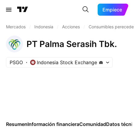
Empiece
Mercados
/
Indonesia
/
Acciones
/
Consumibles perecede
PT Palma Serasih Tbk.
PSGO
Indonesia Stock Exchange
Resumen
Información financiera
Comunidad
Datos técni