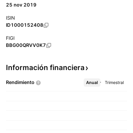
25 nov 2019
ISIN
ID1000152408
FIGI
BBG00QRVV0K7
Información
financiera
Rendimiento
Anual
Más
Trimestral