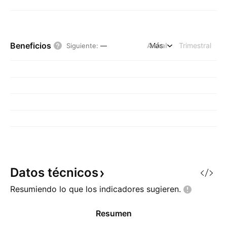
Beneficios
Anual
Más
Trimestral
Siguiente
:
—
Datos
técnicos
Resumiendo lo que los indicadores
sugieren.
Resumen