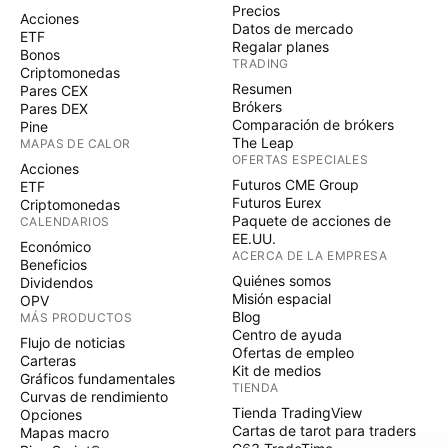
Precios
Acciones
Datos de mercado
ETF
Regalar planes
Bonos
TRADING
Criptomonedas
Resumen
Pares CEX
Brókers
Pares DEX
Comparación de brókers
Pine
The Leap
MAPAS DE CALOR
OFERTAS ESPECIALES
Acciones
Futuros CME Group
ETF
Futuros Eurex
Criptomonedas
Paquete de acciones de
CALENDARIOS
EE.UU.
Económico
ACERCA DE LA EMPRESA
Beneficios
Quiénes somos
Dividendos
Misión espacial
OPV
Blog
MÁS PRODUCTOS
Centro de ayuda
Flujo de noticias
Ofertas de empleo
Carteras
Kit de medios
Gráficos fundamentales
TIENDA
Curvas de rendimiento
Tienda TradingView
Opciones
Cartas de tarot para traders
Mapas macro