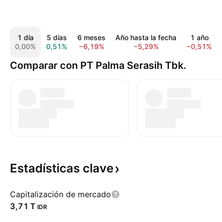
1 día
5 días
6 meses
Año hasta la fecha
1 año
0,00%
0,51%
−6,19%
−5,29%
−0,51%
Comparar con PT Palma Serasih Tbk.
Estadísticas
clave
Capitalización de mercado
‪3,71 T‬
IDR