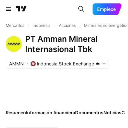
Empiece
Mercados
/
Indonesia
/
Acciones
/
Minerales no energétic
PT Amman Mineral
Internasional Tbk
AMMN
Indonesia Stock Exchange
Resumen
Información financiera
Documentos
Noticias
Co