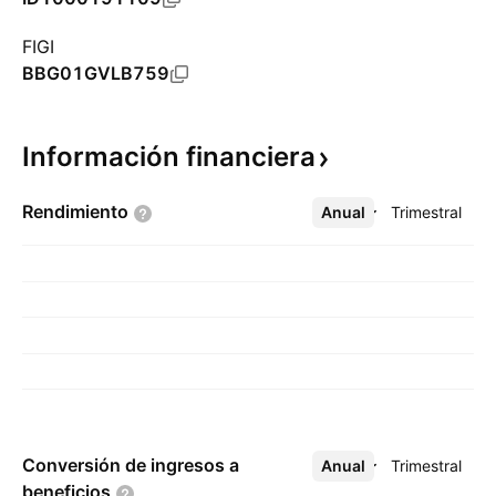
FIGI
BBG01GVLB759
Información
financiera
Rendimiento
Anual
Más
Trimestral
Conversión de ingresos a
Anual
Más
Trimestral
beneficios