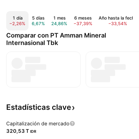
1 día
5 días
1 mes
6 meses
Año hasta la fecha
−2,26%
6,67%
24,86%
−37,39%
−33,54%
Comparar con PT Amman Mineral
Internasional Tbk
Estadísticas
clave
Capitalización de mercado
‪320,53 T‬
IDR