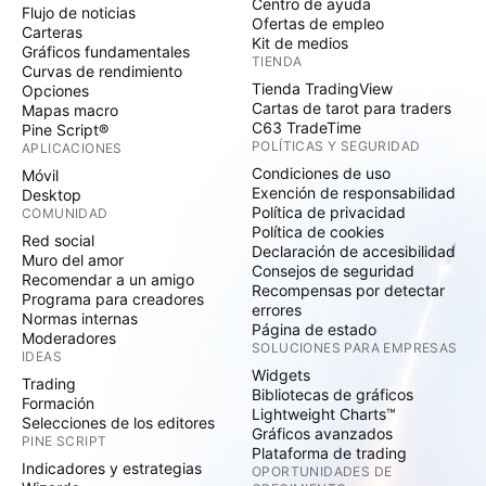
Centro de ayuda
Flujo de noticias
Ofertas de empleo
Carteras
Kit de medios
Gráficos fundamentales
TIENDA
Curvas de rendimiento
Tienda TradingView
Opciones
Cartas de tarot para traders
Mapas macro
C63 TradeTime
Pine Script®
POLÍTICAS Y SEGURIDAD
APLICACIONES
Condiciones de uso
Móvil
Exención de responsabilidad
Desktop
Política de privacidad
COMUNIDAD
Política de cookies
Red social
Declaración de accesibilidad
Muro del amor
Consejos de seguridad
Recomendar a un amigo
Recompensas por detectar
Programa para creadores
errores
Normas internas
Página de estado
Moderadores
SOLUCIONES PARA EMPRESAS
IDEAS
Widgets
Trading
Bibliotecas de gráficos
Formación
Lightweight Charts™
Selecciones de los editores
Gráficos avanzados
PINE SCRIPT
Plataforma de trading
Indicadores y estrategias
OPORTUNIDADES DE