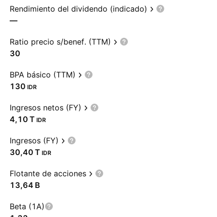
Rendimiento del dividendo (indicado)
—
Ratio precio s/benef. (TTM)
30
BPA básico (TTM)
130
IDR
Ingresos netos (FY)
‪4,10 T‬
IDR
Ingresos (FY)
‪30,40 T‬
IDR
Flotante de acciones
‪13,64 B‬
Beta (1A)