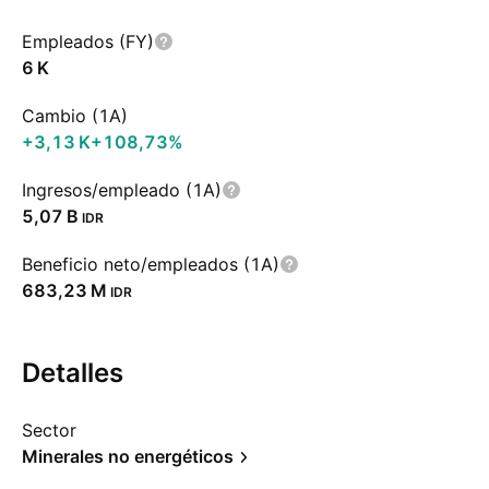
Empleados (FY)
‪6 K‬
Cambio (1A)
‪+3,13 K‬
+108,73%
Ingresos/empleado (1A)
‪5,07 B‬
IDR
Beneficio neto/empleados (1A)
‪683,23 M‬
IDR
Detalles
Sector
Minerales no energéticos