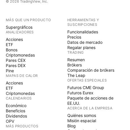
© 2026 TradingView, Inc.
MÁS QUE UN PRODUCTO
HERRAMIENTAS Y
SUSCRIPCIONES
Supergráficos
Funcionalidades
ANALIZADORES
Precios
Acciones
Datos de mercado
ETF
Regalar planes
Bonos
TRADING
Criptomonedas
Resumen
Pares CEX
Brókers
Pares DEX
Comparación de brókers
Pine
The Leap
MAPAS DE CALOR
OFERTAS ESPECIALES
Acciones
Futuros CME Group
ETF
Futuros Eurex
Criptomonedas
Paquete de acciones de
CALENDARIOS
EE.UU.
Económico
ACERCA DE LA EMPRESA
Beneficios
Quiénes somos
Dividendos
Misión espacial
OPV
Blog
MÁS PRODUCTOS