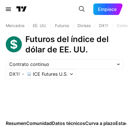
Empiece
Mercados
/
EE. UU.
/
Futuros
/
Divisas
/
DX1!
/
Contra
Futuros del índice del
dólar de EE. UU.
Contrato continuo
DX1!
ICE Futures U.S.
Resumen
Comunidad
Datos técnicos
Curva a plazo
Estac