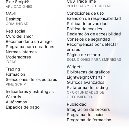
C63 TradeTime
Pine Script®
POLÍTICAS Y SEGURIDAD
APLICACIONES
Condiciones de uso
Móvil
Exención de responsabilidad
Desktop
Política de privacidad
COMUNIDAD
Política de cookies
Red social
Declaración de accesibilidad
Muro del amor
Consejos de seguridad
Recomendar a un amigo
Recompensas por detectar
Programa para creadores
errores
Normas internas
Página de estado
Moderadores
SOLUCIONES PARA EMPRESAS
IDEAS
Widgets
Trading
Bibliotecas de gráficos
Formación
Lightweight Charts™
Selecciones de los editores
Gráficos avanzados
PINE SCRIPT
Plataforma de trading
Indicadores y estrategias
OPORTUNIDADES DE
Wizards
CRECIMIENTO
Autónomos
Publicidad
Espacios de pago
Integración de brókers
Programa de socios
Programa de formación