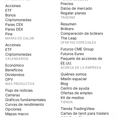
Precios
Acciones
Datos de mercado
ETF
Regalar planes
Bonos
TRADING
Criptomonedas
Resumen
Pares CEX
Brókers
Pares DEX
Comparación de brókers
Pine
The Leap
MAPAS DE CALOR
OFERTAS ESPECIALES
Acciones
Futuros CME Group
ETF
Futuros Eurex
Criptomonedas
Paquete de acciones de
CALENDARIOS
EE.UU.
Económico
ACERCA DE LA EMPRESA
Beneficios
Quiénes somos
Dividendos
Misión espacial
OPV
Blog
MÁS PRODUCTOS
Centro de ayuda
Flujo de noticias
Ofertas de empleo
Carteras
Kit de medios
Gráficos fundamentales
TIENDA
Curvas de rendimiento
Tienda TradingView
Opciones
Cartas de tarot para traders
Mapas macro