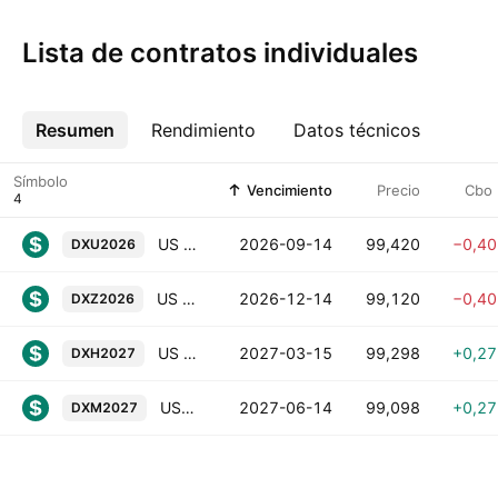
Lista de contratos individuales
Resumen
Más
Rendimiento
Datos técnicos
Símbolo
Vencimiento
Precio
Cbo
US Dollar Index® Futures (Sep 2026)
2026-09-14
99,420
−0,4
DXU2026
US Dollar Index® Futures (Dec 2026)
2026-12-14
99,120
−0,4
DXZ2026
US Dollar Index® Futures (Mar 2027)
2027-03-15
99,298
+0,2
DXH2027
US Dollar Index® Futures (Jun 2027)
2027-06-14
99,098
+0,2
DXM2027