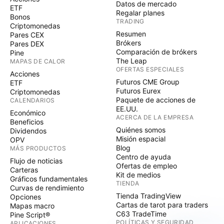
Datos de mercado
ETF
Regalar planes
Bonos
TRADING
Criptomonedas
Resumen
Pares CEX
Brókers
Pares DEX
Comparación de brókers
Pine
The Leap
MAPAS DE CALOR
OFERTAS ESPECIALES
Acciones
Futuros CME Group
ETF
Futuros Eurex
Criptomonedas
Paquete de acciones de
CALENDARIOS
EE.UU.
Económico
ACERCA DE LA EMPRESA
Beneficios
Quiénes somos
Dividendos
Misión espacial
OPV
Blog
MÁS PRODUCTOS
Centro de ayuda
Flujo de noticias
Ofertas de empleo
Carteras
Kit de medios
Gráficos fundamentales
TIENDA
Curvas de rendimiento
Tienda TradingView
Opciones
Cartas de tarot para traders
Mapas macro
C63 TradeTime
Pine Script®
POLÍTICAS Y SEGURIDAD
APLICACIONES