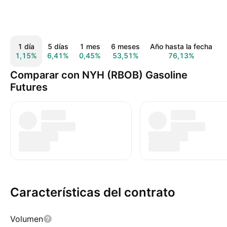
1 día
5 días
1 mes
6 meses
Año hasta la fecha
1,15%
6,41%
0,45%
53,51%
76,13%
4
Comparar con NYH (RBOB) Gasoline
Futures
Características del contrato
Volumen