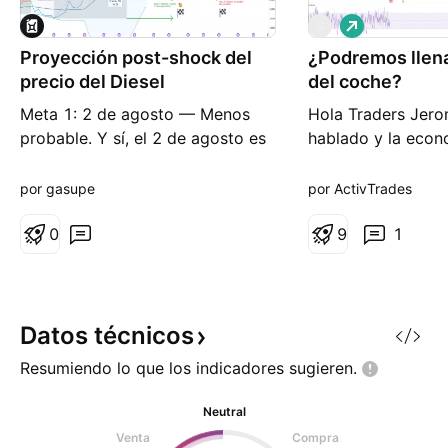
L
G
a
Proyección post-shock del
¿Podremos llena
r
g
precio del Diesel
del coche?
o
Meta 1: 2 de agosto — Menos
Hola Traders Jero
probable. Y sí, el 2 de agosto es
hablado y la econ
mi cumpleaños Sería el mejor
estar tan “sobreca
regalo que me podría dar el
mercado laboral 
por gasupe
por ActivTrades
mercado. Pero el algo me dice
tras los “picos” 
que la probabilidad es baja — el
0
Esto podría sugeri
9
1
mercado rara vez es tan
pueden avecinar l
considerado conmigo, ni lo fue
mencionados recor
esta vez con el segundo piso de
de interés que se 
la 4T (cambiaron la estrategia
mencionando. Powe
Datos
técnicos
Resumiendo lo que los indicadores
sugieren.
Neutral
Venta
Compra