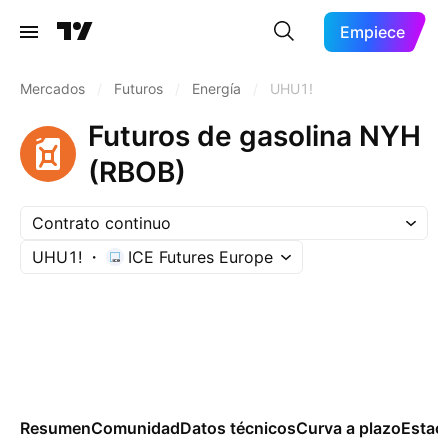
Empiece
Mercados
/
Futuros
/
Energía
/
UHU1!
Futuros de gasolina NYH
(RBOB)
Contrato continuo
UHU1!
ICE Futures Europe
Resumen
Comunidad
Datos técnicos
Curva a plazo
Estac