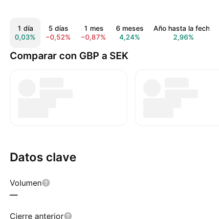
1 día
5 días
1 mes
6 meses
Año hasta la fecha
0,03%
−0,52%
−0,87%
4,24%
2,96%
Comparar con GBP a SEK
Datos clave
Volumen
—
Cierre anterior