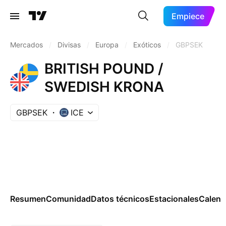
Empiece
Mercados
/
Divisas
/
Europa
/
Exóticos
/
GBPSEK
BRITISH POUND /
SWEDISH KRONA
GBPSEK
ICE
Resumen
Comunidad
Datos técnicos
Estacionales
Calend