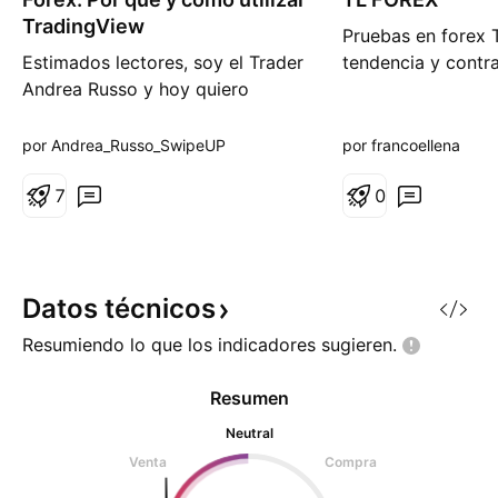
m
g
TradingView
Pruebas en forex
a
o
c
Estimados lectores, soy el Trader
tendencia y contrat
i
Andrea Russo y hoy quiero
ó
n
contarles por qué uso
TradinView. El mercado Forex
por Andrea_Russo_SwipeUP
por francoellena
(divisas) es uno de los más
grandes y dinámicos del mundo,
7
0
con más de 6 billones de dólares
negociados cada día.
TradingView es una de las
plataformas más populares para
Datos
técnicos
el análisis técn
Resumiendo lo que los indicadores
sugieren.
Resumen
Neutral
Venta
Compra