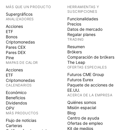
MÁS QUE UN PRODUCTO
HERRAMIENTAS Y
SUSCRIPCIONES
Supergráficos
Funcionalidades
ANALIZADORES
Precios
Acciones
Datos de mercado
ETF
Regalar planes
Bonos
TRADING
Criptomonedas
Resumen
Pares CEX
Brókers
Pares DEX
Comparación de brókers
Pine
The Leap
MAPAS DE CALOR
OFERTAS ESPECIALES
Acciones
Futuros CME Group
ETF
Futuros Eurex
Criptomonedas
Paquete de acciones de
CALENDARIOS
EE.UU.
Económico
ACERCA DE LA EMPRESA
Beneficios
Quiénes somos
Dividendos
Misión espacial
OPV
Blog
MÁS PRODUCTOS
Centro de ayuda
Flujo de noticias
Ofertas de empleo
Carteras
Kit de medios