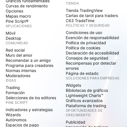
Gráficos fundamentales
TIENDA
Curvas de rendimiento
Tienda TradingView
Opciones
Cartas de tarot para traders
Mapas macro
C63 TradeTime
Pine Script®
POLÍTICAS Y SEGURIDAD
APLICACIONES
Condiciones de uso
Móvil
Exención de responsabilidad
Desktop
Política de privacidad
COMUNIDAD
Política de cookies
Red social
Declaración de accesibilidad
Muro del amor
Consejos de seguridad
Recomendar a un amigo
Recompensas por detectar
Programa para creadores
errores
Normas internas
Página de estado
Moderadores
SOLUCIONES PARA EMPRESAS
IDEAS
Widgets
Trading
Bibliotecas de gráficos
Formación
Lightweight Charts™
Selecciones de los editores
Gráficos avanzados
PINE SCRIPT
Plataforma de trading
Indicadores y estrategias
OPORTUNIDADES DE
Wizards
CRECIMIENTO
Autónomos
Publicidad
Espacios de pago