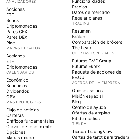
Funcionalidades
ANALIZADORES
Precios
Acciones
Datos de mercado
ETF
Regalar planes
Bonos
TRADING
Criptomonedas
Resumen
Pares CEX
Brókers
Pares DEX
Comparación de brókers
Pine
The Leap
MAPAS DE CALOR
OFERTAS ESPECIALES
Acciones
Futuros CME Group
ETF
Futuros Eurex
Criptomonedas
Paquete de acciones de
CALENDARIOS
EE.UU.
Económico
ACERCA DE LA EMPRESA
Beneficios
Quiénes somos
Dividendos
Misión espacial
OPV
Blog
MÁS PRODUCTOS
Centro de ayuda
Flujo de noticias
Ofertas de empleo
Carteras
Kit de medios
Gráficos fundamentales
TIENDA
Curvas de rendimiento
Tienda TradingView
Opciones
Cartas de tarot para traders
Mapas macro