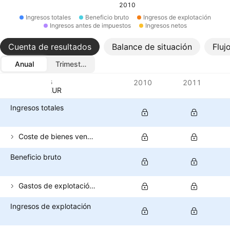
2010
Ingresos totales
Beneficio bruto
Ingresos de explotación
Ingresos antes de impuestos
Ingresos netos
Cuenta de resultados
Balance de situación
Fluj
Anual
Trimestral
Métricas
2010
2011
Divisa: EUR
Ingresos totales
Coste de bienes vendidos
Beneficio bruto
Gastos de explotación (excluido el coste de los bienes vendidos)
Ingresos de explotación