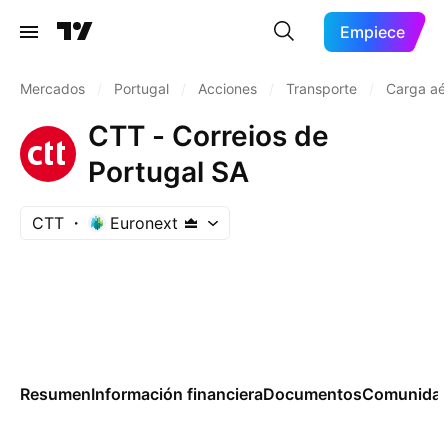
Empiece
Mercados
/
Portugal
/
Acciones
/
Transporte
/
Carga aé
CTT - Correios de
Portugal SA
CTT
Euronext
Resumen
Información financiera
Documentos
Comunida