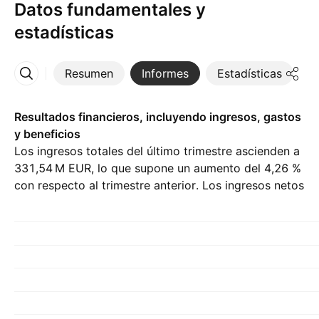
Datos fundamentales y
estadísticas
Resumen
Informes
Estadísticas
D
Más
Resultados financieros, incluyendo ingresos, gastos
y beneficios
Los ingresos totales del último trimestre ascienden a
‪331,54 M‬ EUR, lo que supone un aumento del 4,26 %
con respecto al trimestre anterior. Los ingresos netos
del Q2 26 son de ‪8,38 M‬ EUR.