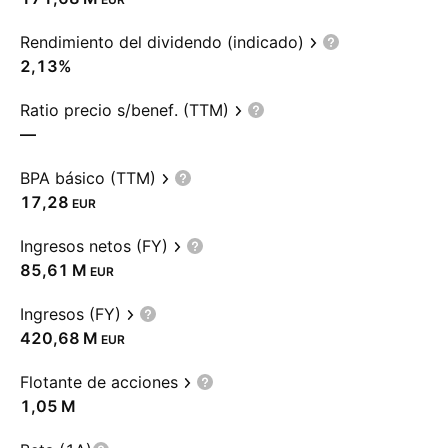
Rendimiento del dividendo (indicado)
2,13%
Ratio precio s/benef. (TTM)
—
BPA básico (TTM)
17,28
EUR
Ingresos netos (FY)
‪85,61 M‬
EUR
Ingresos (FY)
‪420,68 M‬
EUR
Flotante de acciones
‪1,05 M‬