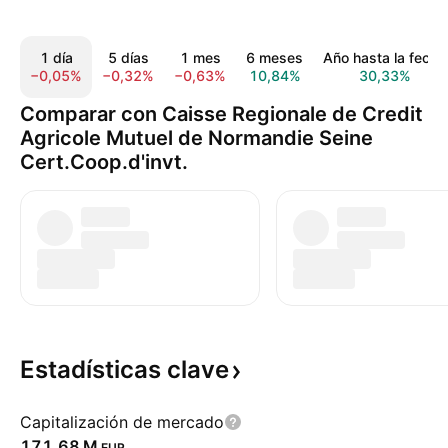
1 día
5 días
1 mes
6 meses
Año hasta la fecha
−0,05%
−0,32%
−0,63%
10,84%
30,33%
Comparar con Caisse Regionale de Credit
Agricole Mutuel de Normandie Seine
Cert.Coop.d'invt.
Estadísticas
clave
Capitalización de mercado
‪171,68 M‬
EUR