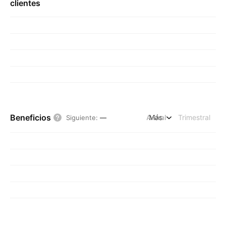
clientes
Beneficios
Anual
Más
Trimestral
Siguiente
:
—