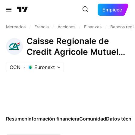
Empiece
Mercados
/
Francia
/
Acciones
/
Finanzas
/
Bancos regi
Caisse Regionale de
Credit Agricole Mutuel
de Normandie Seine
CCN
Euronext
Cert.Coop.d'invt.
Resumen
Información financiera
Comunidad
Datos técni