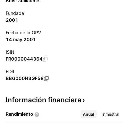
Bois-Guillaume
Fundada
2001
Fecha de la OPV
14 may 2001
ISIN
FR0000044364
FIGI
BBG000H3GF58
Información
financiera
Rendimiento
Anual
Más
Trimestral