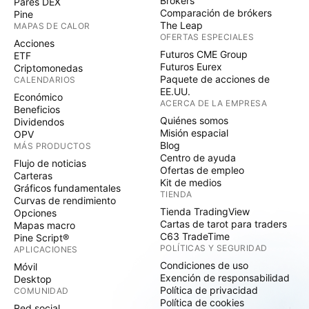
Brókers
Pares DEX
Comparación de brókers
Pine
The Leap
MAPAS DE CALOR
OFERTAS ESPECIALES
Acciones
Futuros CME Group
ETF
Futuros Eurex
Criptomonedas
Paquete de acciones de
CALENDARIOS
EE.UU.
Económico
ACERCA DE LA EMPRESA
Beneficios
Quiénes somos
Dividendos
Misión espacial
OPV
Blog
MÁS PRODUCTOS
Centro de ayuda
Flujo de noticias
Ofertas de empleo
Carteras
Kit de medios
Gráficos fundamentales
TIENDA
Curvas de rendimiento
Tienda TradingView
Opciones
Cartas de tarot para traders
Mapas macro
C63 TradeTime
Pine Script®
POLÍTICAS Y SEGURIDAD
APLICACIONES
Condiciones de uso
Móvil
Exención de responsabilidad
Desktop
Política de privacidad
COMUNIDAD
Política de cookies
Red social