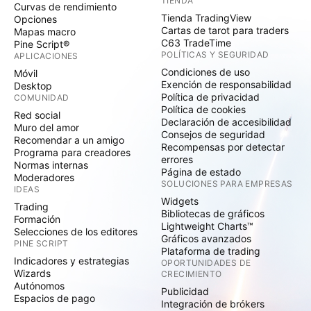
TIENDA
Curvas de rendimiento
Tienda TradingView
Opciones
Cartas de tarot para traders
Mapas macro
C63 TradeTime
Pine Script®
POLÍTICAS Y SEGURIDAD
APLICACIONES
Condiciones de uso
Móvil
Exención de responsabilidad
Desktop
Política de privacidad
COMUNIDAD
Política de cookies
Red social
Declaración de accesibilidad
Muro del amor
Consejos de seguridad
Recomendar a un amigo
Recompensas por detectar
Programa para creadores
errores
Normas internas
Página de estado
Moderadores
SOLUCIONES PARA EMPRESAS
IDEAS
Widgets
Trading
Bibliotecas de gráficos
Formación
Lightweight Charts™
Selecciones de los editores
Gráficos avanzados
PINE SCRIPT
Plataforma de trading
Indicadores y estrategias
OPORTUNIDADES DE
Wizards
CRECIMIENTO
Autónomos
Publicidad
Espacios de pago
Integración de brókers