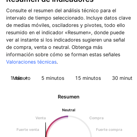
Consulte el resumen del análisis técnico para el
intervalo de tiempo seleccionado. Incluye datos clave
de medias móviles, osciladores y pivotes, todo ello
resumido en el indicador «Resumen», donde puede
ver al instante si los indicadores sugieren una señal
de compra, venta o neutral. Obtenga más
información sobre cómo se forman estas señales
Valoraciones técnicas
.
1 minuto
Más
5 minutos
15 minutos
30 minuto
Resumen
Neutral
Venta
Compra
Fuerte venta
Fuerte compra