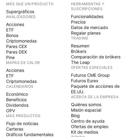
MÁS QUE UN PRODUCTO
HERRAMIENTAS Y
SUSCRIPCIONES
Supergráficos
Funcionalidades
ANALIZADORES
Precios
Acciones
Datos de mercado
ETF
Regalar planes
Bonos
TRADING
Criptomonedas
Resumen
Pares CEX
Brókers
Pares DEX
Comparación de brókers
Pine
The Leap
MAPAS DE CALOR
OFERTAS ESPECIALES
Acciones
Futuros CME Group
ETF
Futuros Eurex
Criptomonedas
Paquete de acciones de
CALENDARIOS
EE.UU.
Económico
ACERCA DE LA EMPRESA
Beneficios
Quiénes somos
Dividendos
Misión espacial
OPV
Blog
MÁS PRODUCTOS
Centro de ayuda
Flujo de noticias
Ofertas de empleo
Carteras
Kit de medios
Gráficos fundamentales