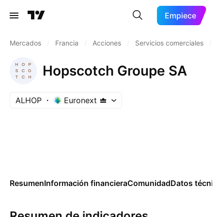
Empiece
Mercados
/
Francia
/
Acciones
/
Servicios comerciales
/
Hopscotch Groupe SA
ALHOP
Euronext
Resumen
Información financiera
Comunidad
Datos técni
Resumen de indicadores