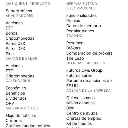
MÁS QUE UN PRODUCTO
HERRAMIENTAS Y
SUSCRIPCIONES
Supergráficos
Funcionalidades
ANALIZADORES
Precios
Acciones
Datos de mercado
ETF
Regalar planes
Bonos
TRADING
Criptomonedas
Resumen
Pares CEX
Brókers
Pares DEX
Comparación de brókers
Pine
The Leap
MAPAS DE CALOR
OFERTAS ESPECIALES
Acciones
Futuros CME Group
ETF
Futuros Eurex
Criptomonedas
Paquete de acciones de
CALENDARIOS
EE.UU.
Económico
ACERCA DE LA EMPRESA
Beneficios
Quiénes somos
Dividendos
Misión espacial
OPV
Blog
MÁS PRODUCTOS
Centro de ayuda
Flujo de noticias
Ofertas de empleo
Carteras
Kit de medios
Gráficos fundamentales