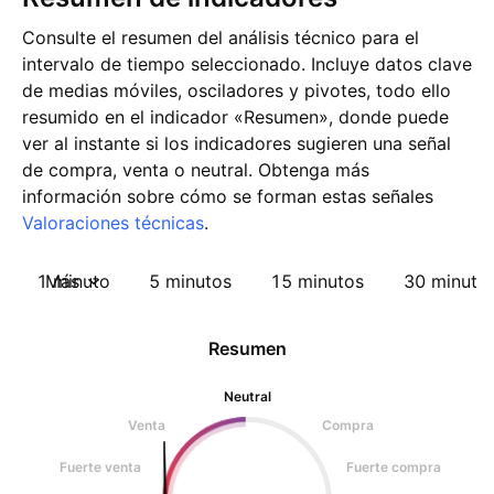
Consulte el resumen del análisis técnico para el
intervalo de tiempo seleccionado. Incluye datos clave
de medias móviles, osciladores y pivotes, todo ello
resumido en el indicador «Resumen», donde puede
ver al instante si los indicadores sugieren una señal
de compra, venta o neutral. Obtenga más
información sobre cómo se forman estas señales
Valoraciones técnicas
.
1 minuto
Más
5 minutos
15 minutos
30 minuto
Resumen
Neutral
Venta
Compra
Fuerte venta
Fuerte compra