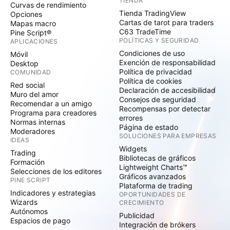
TIENDA
Curvas de rendimiento
Tienda TradingView
Opciones
Cartas de tarot para traders
Mapas macro
C63 TradeTime
Pine Script®
POLÍTICAS Y SEGURIDAD
APLICACIONES
Condiciones de uso
Móvil
Exención de responsabilidad
Desktop
Política de privacidad
COMUNIDAD
Política de cookies
Red social
Declaración de accesibilidad
Muro del amor
Consejos de seguridad
Recomendar a un amigo
Recompensas por detectar
Programa para creadores
errores
Normas internas
Página de estado
Moderadores
SOLUCIONES PARA EMPRESAS
IDEAS
Widgets
Trading
Bibliotecas de gráficos
Formación
Lightweight Charts™
Selecciones de los editores
Gráficos avanzados
PINE SCRIPT
Plataforma de trading
Indicadores y estrategias
OPORTUNIDADES DE
Wizards
CRECIMIENTO
Autónomos
Publicidad
Espacios de pago
Integración de brókers