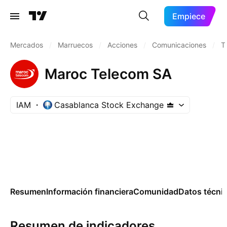
Empiece
Mercados
/
Marruecos
/
Acciones
/
Comunicaciones
/
T
Maroc Telecom SA
IAM
Casablanca Stock Exchange
Resumen
Información financiera
Comunidad
Datos técni
Resumen de indicadores