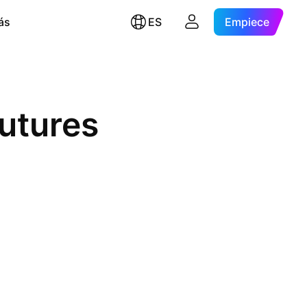
ás
ES
Empiece
Futures