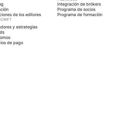
ng
Integración de brókers
ción
Programa de socios
ciones de los editores
Programa de formación
SCRIPT
adores y estrategias
ds
nomos
ios de pago