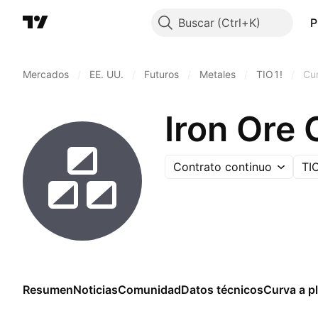
Buscar
P
Mercados
/
EE. UU.
/
Futuros
/
Metales
/
TIO1!
/
Cur
Iron Ore 
Contrato continuo
TI
Resumen
Noticias
Comunidad
Datos técnicos
Curva a p