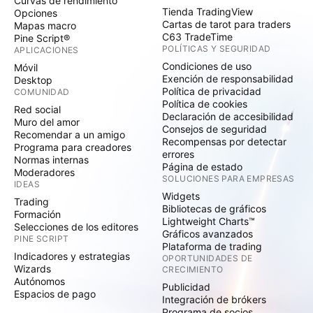
Curvas de rendimiento
Tienda TradingView
Opciones
Cartas de tarot para traders
Mapas macro
C63 TradeTime
Pine Script®
POLÍTICAS Y SEGURIDAD
APLICACIONES
Condiciones de uso
Móvil
Exención de responsabilidad
Desktop
Política de privacidad
COMUNIDAD
Política de cookies
Red social
Declaración de accesibilidad
Muro del amor
Consejos de seguridad
Recomendar a un amigo
Recompensas por detectar
Programa para creadores
errores
Normas internas
Página de estado
Moderadores
SOLUCIONES PARA EMPRESAS
IDEAS
Widgets
Trading
Bibliotecas de gráficos
Formación
Lightweight Charts™
Selecciones de los editores
Gráficos avanzados
PINE SCRIPT
Plataforma de trading
Indicadores y estrategias
OPORTUNIDADES DE
Wizards
CRECIMIENTO
Autónomos
Publicidad
Espacios de pago
Integración de brókers
Programa de socios