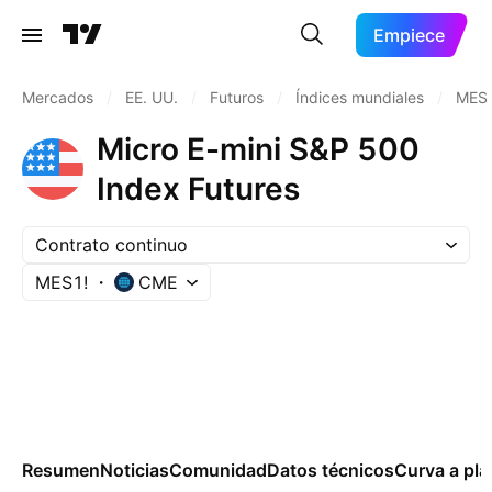
Empiece
Mercados
/
EE. UU.
/
Futuros
/
Índices mundiales
/
MES
Micro E-mini S&P 500
Index Futures
Contrato continuo
MES1!
CME
Resumen
Noticias
Comunidad
Datos técnicos
Curva a pla