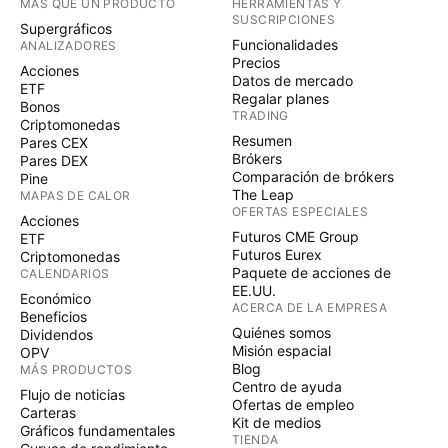
MÁS QUE UN PRODUCTO
HERRAMIENTAS Y
SUSCRIPCIONES
Supergráficos
Funcionalidades
ANALIZADORES
Precios
Acciones
Datos de mercado
ETF
Regalar planes
Bonos
TRADING
Criptomonedas
Resumen
Pares CEX
Brókers
Pares DEX
Comparación de brókers
Pine
The Leap
MAPAS DE CALOR
OFERTAS ESPECIALES
Acciones
Futuros CME Group
ETF
Futuros Eurex
Criptomonedas
Paquete de acciones de
CALENDARIOS
EE.UU.
Económico
ACERCA DE LA EMPRESA
Beneficios
Quiénes somos
Dividendos
Misión espacial
OPV
Blog
MÁS PRODUCTOS
Centro de ayuda
Flujo de noticias
Ofertas de empleo
Carteras
Kit de medios
Gráficos fundamentales
TIENDA