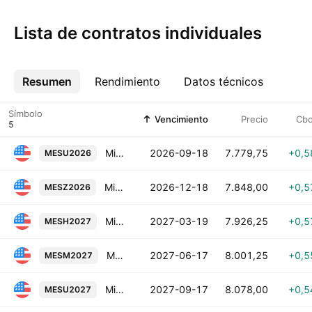
Lista de contratos individuales
Resumen
Más
Rendimiento
Datos técnicos
Símbolo
Vencimiento
Precio
Cb
Micro E-mini S&P 500 Index Futures (Sep 2026)
2026-09-18
7.779,75
+0,5
MESU2026
Micro E-mini S&P 500 Index Futures (Dec 2026)
2026-12-18
7.848,00
+0,5
MESZ2026
Micro E-mini S&P 500 Index Futures (Mar 2027)
2027-03-19
7.926,25
+0,5
MESH2027
Micro E-mini S&P 500 Index Futures (Jun 2027)
2027-06-17
8.001,25
+0,5
MESM2027
Micro E-mini S&P 500 Index Futures (Sep 2027)
2027-09-17
8.078,00
+0,5
MESU2027