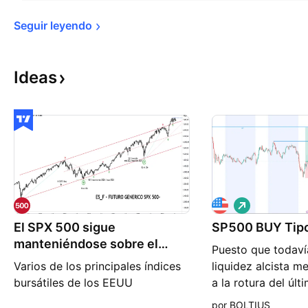
Seguir 
leyendo
Ideas
L
a
El SPX 500 sigue
SP500 BUY Tipo
r
g
manteniéndose sobre el
Puesto que todav
o
soporte extremo
Varios de los principales índices
liquidez alcista 
bursátiles de los EEUU
a la rotura del úl
reaccionaron en la jornada de
5 min. Mi sesgo t
por BOLTIUS