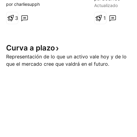
ayer de manera importante,
siendo alcista. S
por charliesupph
Actualizado
especialmente el tecnológico.
salida por tiempo 
Mas allá de ello, el principal
3
hora española en v
1
benchmark del mercado, el SPX
500, en este caso analizado
desde su formato FUTURO, pudo
Curva a
plazo
mantener su soporte extremo,
que ya f
Representación de lo que un activo vale hoy y de lo
que el mercado cree que valdrá en el futuro.