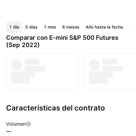
1 día
5 días
1 mes
6 meses
Año hasta la fecha
1 a
Comparar con E-mini S&P 500 Futures
(Sep 2022)
Características del contrato
Volumen
—