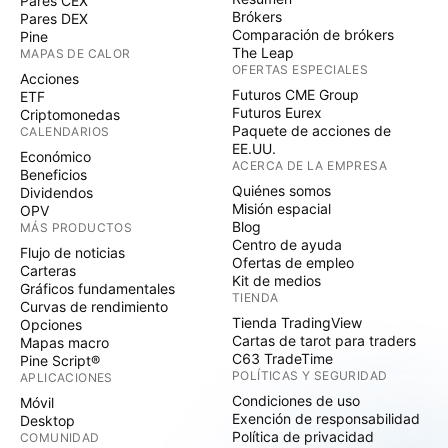
Pares CEX
Brókers
Pares DEX
Comparación de brókers
Pine
The Leap
MAPAS DE CALOR
OFERTAS ESPECIALES
Acciones
Futuros CME Group
ETF
Futuros Eurex
Criptomonedas
Paquete de acciones de
CALENDARIOS
EE.UU.
Económico
ACERCA DE LA EMPRESA
Beneficios
Quiénes somos
Dividendos
Misión espacial
OPV
Blog
MÁS PRODUCTOS
Centro de ayuda
Flujo de noticias
Ofertas de empleo
Carteras
Kit de medios
Gráficos fundamentales
TIENDA
Curvas de rendimiento
Tienda TradingView
Opciones
Cartas de tarot para traders
Mapas macro
C63 TradeTime
Pine Script®
POLÍTICAS Y SEGURIDAD
APLICACIONES
Condiciones de uso
Móvil
Exención de responsabilidad
Desktop
Política de privacidad
COMUNIDAD