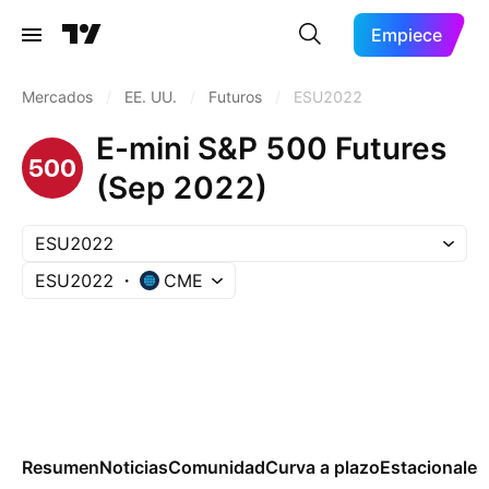
Empiece
Mercados
/
EE. UU.
/
Futuros
/
ESU2022
E-mini S&P 500 Futures
(Sep 2022)
ESU2022
ESU2022
CME
Resumen
Noticias
Comunidad
Curva a plazo
Estacionales