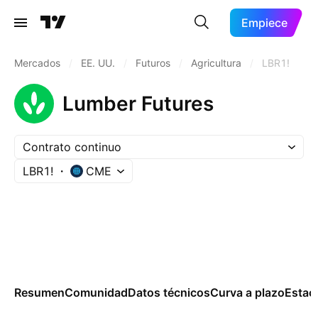
Empiece
Mercados
/
EE. UU.
/
Futuros
/
Agricultura
/
LBR1!
Lumber Futures
Contrato continuo
LBR1!
CME
Resumen
Comunidad
Datos técnicos
Curva a plazo
Estac