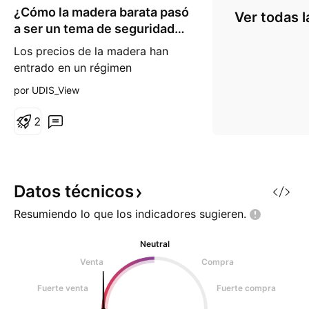
¿Cómo la madera barata pasó
r
Ver todas l
g
a ser un tema de seguridad
o
nacional?
Los precios de la madera han
entrado en un régimen
estructuralmente elevado,
por UDIS_View
impulsado por la convergencia
de la política comercial, las
2
restricciones de capacidad
industrial y la demanda
tecnológica emergente. La
imposición de aranceles de la
Datos
técnicos
Sección 232 por la
Resumiendo lo que los indicadores
sugieren.
administración de EE.UU. - 10%
en mad
Neutral
Venta
Compra
Fuerte venta
Fuerte compra