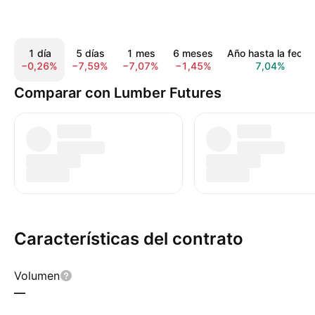
1 día
5 días
1 mes
6 meses
Año hasta la fecha
−0,26%
−7,59%
−7,07%
−1,45%
7,04%
Comparar con Lumber Futures
Características del contrato
Volumen
—