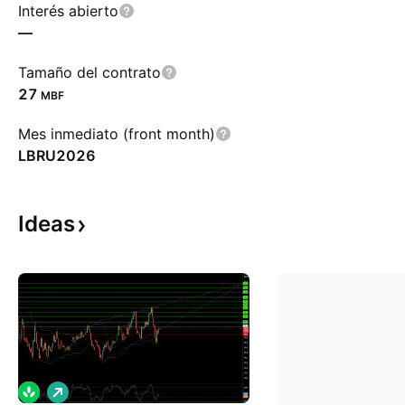
Interés abierto
—
Tamaño del contrato
27
MBF
Mes inmediato (front month)
LBRU2026
Ideas
L
a