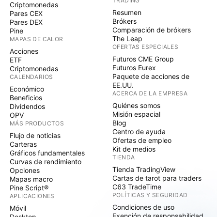
TRADING
Criptomonedas
Resumen
Pares CEX
Brókers
Pares DEX
Comparación de brókers
Pine
The Leap
MAPAS DE CALOR
OFERTAS ESPECIALES
Acciones
Futuros CME Group
ETF
Futuros Eurex
Criptomonedas
Paquete de acciones de
CALENDARIOS
EE.UU.
Económico
ACERCA DE LA EMPRESA
Beneficios
Quiénes somos
Dividendos
Misión espacial
OPV
Blog
MÁS PRODUCTOS
Centro de ayuda
Flujo de noticias
Ofertas de empleo
Carteras
Kit de medios
Gráficos fundamentales
TIENDA
Curvas de rendimiento
Tienda TradingView
Opciones
Cartas de tarot para traders
Mapas macro
C63 TradeTime
Pine Script®
POLÍTICAS Y SEGURIDAD
APLICACIONES
Condiciones de uso
Móvil
Exención de responsabilidad
Desktop