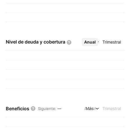
Nivel de deuda y
cobertura
Anual
Más
Trimestral
Beneficios
Anual
Más
Trimestral
Siguiente
:
—