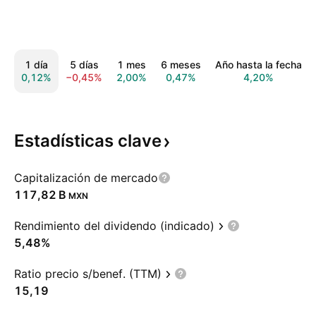
1 día
5 días
1 mes
6 meses
Año hasta la fecha
0,12%
−0,45%
2,00%
0,47%
4,20%
Estadísticas
clave
Capitalización de mercado
‪117,82 B‬
MXN
Rendimiento del dividendo (indicado)
5,48%
Ratio precio s/benef. (TTM)
15,19