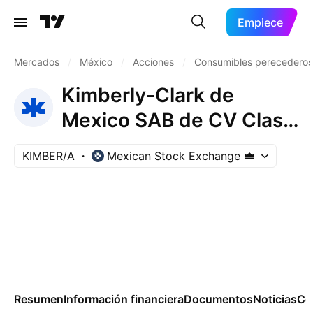
Empiece
Mercados
/
México
/
Acciones
/
Consumibles perecederos
Kimberly-Clark de
Mexico SAB de CV Class
A
KIMBER/A
Mexican Stock Exchange
Resumen
Información financiera
Documentos
Noticias
Co