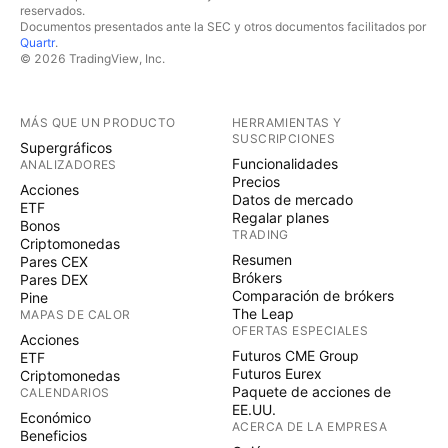
reservados.
Documentos presentados ante la SEC y otros documentos facilitados por
Quartr
.
© 2026 TradingView, Inc.
MÁS QUE UN PRODUCTO
HERRAMIENTAS Y
SUSCRIPCIONES
Supergráficos
Funcionalidades
ANALIZADORES
Precios
Acciones
Datos de mercado
ETF
Regalar planes
Bonos
TRADING
Criptomonedas
Resumen
Pares CEX
Brókers
Pares DEX
Comparación de brókers
Pine
The Leap
MAPAS DE CALOR
OFERTAS ESPECIALES
Acciones
Futuros CME Group
ETF
Futuros Eurex
Criptomonedas
Paquete de acciones de
CALENDARIOS
EE.UU.
Económico
ACERCA DE LA EMPRESA
Beneficios