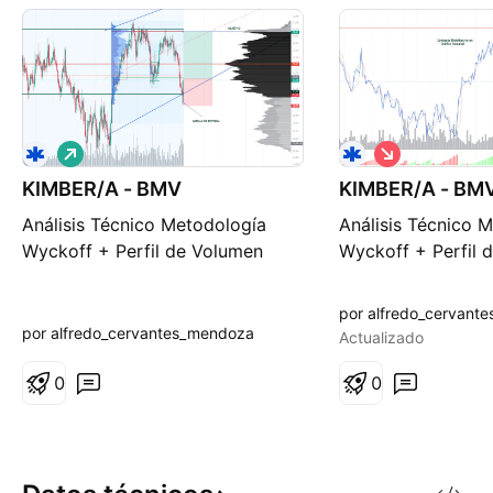
L
C
a
o
KIMBER/A - BMV
r
KIMBER/A - BM
r
g
t
Análisis Técnico Metodología
Análisis Técnico 
o
o
Wyckoff + Perfil de Volumen
Wyckoff + Perfil 
por alfredo_cervant
por alfredo_cervantes_mendoza
Actualizado
0
0