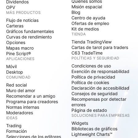
Quiénes somos
Dividendos
Misión espacial
OPV
Blog
MÁS PRODUCTOS
Centro de ayuda
Flujo de noticias
Ofertas de empleo
Carteras
Kit de medios
Gráficos fundamentales
TIENDA
Curvas de rendimiento
Tienda TradingView
Opciones
Cartas de tarot para traders
Mapas macro
C63 TradeTime
Pine Script®
POLÍTICAS Y SEGURIDAD
APLICACIONES
Condiciones de uso
Móvil
Exención de responsabilidad
Desktop
Política de privacidad
COMUNIDAD
Política de cookies
Red social
Declaración de accesibilidad
Muro del amor
Consejos de seguridad
Recomendar a un amigo
Recompensas por detectar
Programa para creadores
errores
Normas internas
Página de estado
Moderadores
SOLUCIONES PARA EMPRESAS
IDEAS
Widgets
Trading
Bibliotecas de gráficos
Formación
Lightweight Charts™
Selecciones de los editores