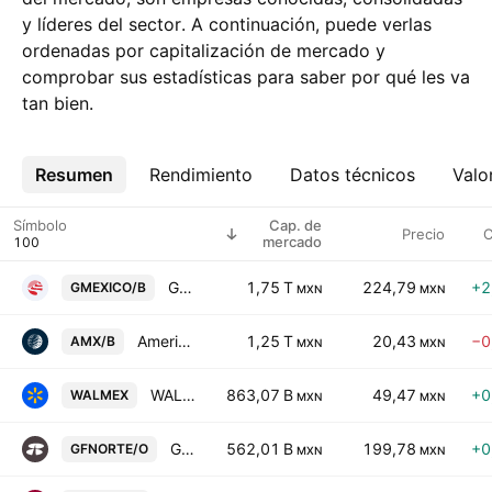
y líderes del sector. A continuación, puede verlas
ordenadas por capitalización de mercado y
comprobar sus estadísticas para saber por qué les va
tan bien.
Resumen
Más
Rendimiento
Datos técnicos
Valo
Símbolo
Cap. de
Precio
C
mercado
Grupo Mexico S.A.B. de C.V. Class B
1,75 T
224,79
+2
GMEXICO/B
MXN
MXN
America Movil SAB de CV Class B
1,25 T
20,43
−0
AMX/B
MXN
MXN
WALMART DE MÉXICO Y CENTROAMÉRICA
863,07 B
49,47
+0
WALMEX
MXN
MXN
Grupo Financiero Banorte SAB de CV Class O
562,01 B
199,78
+0
GFNORTE/O
MXN
MXN