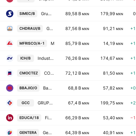
Grupo SIMEC SAB de CV Class B
89,58 B
179,99
0
SIMEC/B
MXN
MXN
Grupo Comercial Chedraui SAB de CV Class B
87,56 B
91,21
+1
CHDRAUI/B
MXN
MXN
Minera Frisco SAB de CV Class A
85,79 B
14,19
+1
MFRISCO/A-1
MXN
MXN
Industrias CH SA de CV Class B
76,26 B
174,67
+1
ICH/B
MXN
MXN
CORPORACIÓN MOCTEZUMA
72,12 B
81,50
+1
CMOCTEZ
MXN
MXN
Banco del Bajio SA
68,8 B
57,82
+0
BBAJIO/O
MXN
MXN
GRUPO CEMENTOS DE CHIHUAHUA
67,4 B
199,75
+2
GCC
MXN
MXN
Fibra Educa
66,29 B
53,40
−1
EDUCA/18
MXN
MXN
Gentera SAB de CV
64,39 B
40,91
+1
GENTERA
MXN
MXN