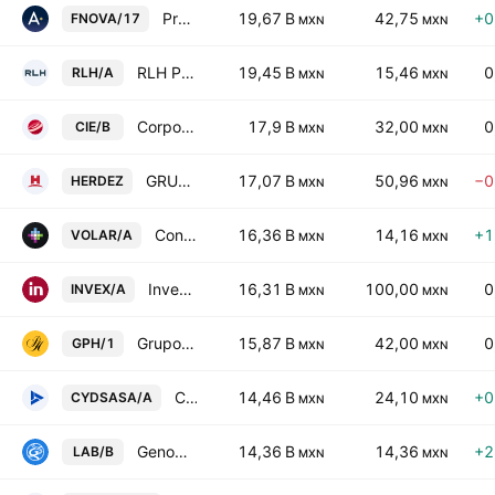
Proyectos Inmobiliarios Carne Mart SA de CV
19,67 B
42,75
+0
FNOVA/17
MXN
MXN
RLH Properties SAB de CV Class A
19,45 B
15,46
0
RLH/A
MXN
MXN
Corporacion Interamericana de Entretenimiento SA de CV Class B
17,9 B
32,00
0
CIE/B
MXN
MXN
GRUPO HERDEZ
17,07 B
50,96
−0
HERDEZ
MXN
MXN
Controladora Vuela Compania de Aviacion SAB de CV Class A
16,36 B
14,16
+1
VOLAR/A
MXN
MXN
Invex Controladora SAB de CV Class A
16,31 B
100,00
0
INVEX/A
MXN
MXN
Grupo Palacio de Hierro SAB de CV
15,87 B
42,00
0
GPH/1
MXN
MXN
Cydsa SAB de CV Class A
14,46 B
24,10
+0
CYDSASA/A
MXN
MXN
Genomma Lab Internacional SAB de CV Class B
14,36 B
14,36
+2
LAB/B
MXN
MXN