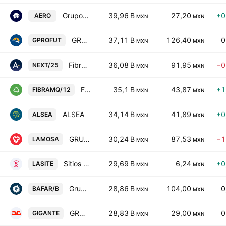
Grupo Aeromexico, S.A.B. de C.V.
39,96 B
27,20
+0
AERO
MXN
MXN
GRUPO PROFUTURO
37,11 B
126,40
0
GPROFUT
MXN
MXN
Fibra Next
36,08 B
91,95
−0
NEXT/25
MXN
MXN
FIBRA Macquarie Mexico
35,1 B
43,87
+1
FIBRAMQ/12
MXN
MXN
ALSEA
34,14 B
41,89
+0
ALSEA
MXN
MXN
GRUPO LAMOSA
30,24 B
87,53
−1
LAMOSA
MXN
MXN
Sitios Latinoamerica SAB de CV
29,69 B
6,24
+0
LASITE
MXN
MXN
Grupo Bafar SAB de CV Class B
28,86 B
104,00
0
BAFAR/B
MXN
MXN
GRUPO GIGANTE
28,83 B
29,00
0
GIGANTE
MXN
MXN