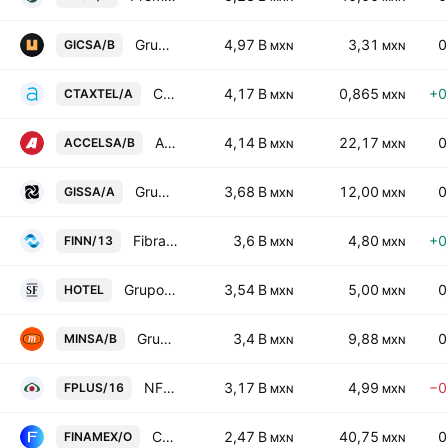
Grupo GICSA SA de CV
4,97 B
3,31
0
GICSA/B
MXN
MXN
Controladora Axtel SAB de CV
4,17 B
0,865
+0
CTAXTEL/A
MXN
MXN
Accel SAB de CV Class B
4,14 B
22,17
0
ACCELSA/B
MXN
MXN
Grupo Industrial Saltillo SA de CV Class A
3,68 B
12,00
0
GISSA/A
MXN
MXN
Fibra Inn
3,6 B
4,80
+0
FINN/13
MXN
MXN
Grupo Hotelero Santa Fe SAB de CV
3,54 B
5,00
0
HOTEL
MXN
MXN
Grupo Minsa SA de CV Class B
3,4 B
9,88
0
MINSA/B
MXN
MXN
NFD SA de CV
3,17 B
4,99
−0
FPLUS/16
MXN
MXN
Casa de Bolsa Finamex SAB de CV Class O
2,47 B
40,75
0
FINAMEX/O
MXN
MXN