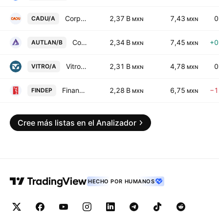
Corpovael SA de CV Class A
2,37 B
7,43
0
CADU/A
MXN
MXN
Compania Minera Autlan SA de CV Class B
2,34 B
7,45
+0
AUTLAN/B
MXN
MXN
Vitro SAB de CV Class A
2,31 B
4,78
0
VITRO/A
MXN
MXN
Financiera Independencia SAB de CV
2,28 B
6,75
−1
FINDEP
MXN
MXN
Cree más listas en el Analizador
HECHO POR HUMANOS