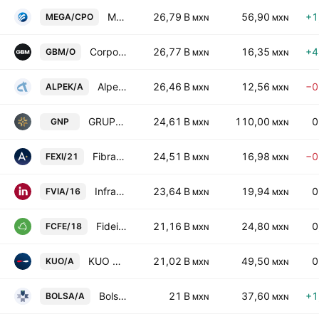
Megacable Hldgs SAB de CV Cert Part Ord Cons of 2 A
26,79 B
56,90
+1
MEGA/CPO
MXN
MXN
Corporativo GBM SAB de CV Class O
26,77 B
16,35
+4
GBM/O
MXN
MXN
Alpek, S.A.B. de C.V. Class A
26,46 B
12,56
−0
ALPEK/A
MXN
MXN
GRUPO NACIONAL PROVINCIAL
24,61 B
110,00
0
GNP
MXN
MXN
Fibra EXI 1
24,51 B
16,98
−0
FEXI/21
MXN
MXN
Infraestructura Viable SA de CV
23,64 B
19,94
0
FVIA/16
MXN
MXN
Fideicomiso Irrevocable Numero 188156
21,16 B
24,80
0
FCFE/18
MXN
MXN
KUO SAB de CV Class A
21,02 B
49,50
0
KUO/A
MXN
MXN
Bolsa Mexicana de Valores SAB de CV Class A
21 B
37,60
+1
BOLSA/A
MXN
MXN