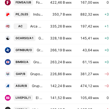
Fomento Economico Mexicano SAB de CV Units Cons. Of 5 ShsB
422,46 B
167,00
0
FEMSA/UB
MXN
MXN
Industrias Penoles SAB de CV
350,7 B
882,32
+3
PE_OLES
MXN
MXN
Arca Continental SAB de CV
335,26 B
197,42
+1
AC
MXN
MXN
Grupo Carso SAB de CV Class A1
328,18 B
145,41
+0
GCARSO/A1
MXN
MXN
Grupo Financiero Inbursa SAB de CV Class O
266,19 B
43,64
+0
GFINBUR/O
MXN
MXN
Grupo Bimbo SAB de CV Class A
263,24 B
61,15
+0
BIMBO/A
MXN
MXN
Grupo Aeroportuario del Pacifico SAB de CV Class B
226,86 B
381,27
−0
GAP/B
MXN
MXN
Grupo Aeroportuario del Sureste SAB de CV Class B
142,24 B
474,12
−0
ASUR/B
MXN
MXN
El Puerto de Liverpool SAB de CV
141,52 B
105,49
0
LIVEPOL/1
MXN
MXN