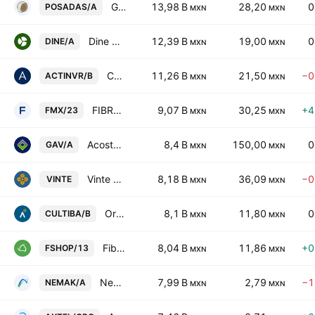
Grupo Posadas SAB de CV Class A
13,98 B
28,20
0
POSADAS/A
MXN
MXN
Dine Sab de CV Class A
12,39 B
19,00
0
DINE/A
MXN
MXN
Corporacion Actinver, SAB de CV Series -B-
11,26 B
21,50
−0
ACTINVR/B
MXN
MXN
FIBRAeMX
9,07 B
30,25
+4
FMX/23
MXN
MXN
Acosta Verde SAB de CV Class A
8,4 B
150,00
0
GAV/A
MXN
MXN
Vinte Viviendas Integrales SAB DE CV
8,18 B
36,09
−0
VINTE
MXN
MXN
Organizacion Cultiba SAB de CV Class B
8,1 B
11,80
0
CULTIBA/B
MXN
MXN
Fibra Shop Portafolios Inmobiliarios S.A.P.I. de C.V.
8,04 B
11,86
+0
FSHOP/13
MXN
MXN
Nemak SAB de CV
7,99 B
2,79
−1
NEMAK/A
MXN
MXN