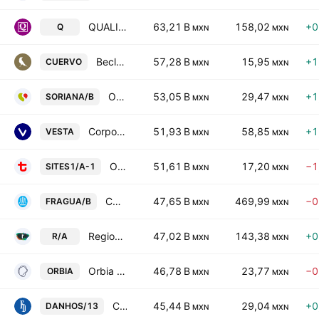
QUALITAS COMPAÑÍA DE SEGUROS
63,21 B
158,02
+0
Q
MXN
MXN
Becle, S.A.B. de C.V.
57,28 B
15,95
+1
CUERVO
MXN
MXN
Organizacion Soriana SAB de CV Class B
53,05 B
29,47
+1
SORIANA/B
MXN
MXN
Corporacion Inmobiliaria Vesta S.A.B. de C.V.
51,93 B
58,85
+1
VESTA
MXN
MXN
Operadora de Sites Mexicanos SA de CV Series -A-1-
51,61 B
17,20
−1
SITES1/A-1
MXN
MXN
CORPORATIVO FRAGUA, S.A.B. DE C.V. Class B
47,65 B
469,99
−0
FRAGUA/B
MXN
MXN
Regional, S.A.B. de C.V. Class A
47,02 B
143,38
+0
R/A
MXN
MXN
Orbia Advance Corp. SAB de CV
46,78 B
23,77
−0
ORBIA
MXN
MXN
Concentradora Fibra Danhos SA de CV
45,44 B
29,04
+0
DANHOS/13
MXN
MXN