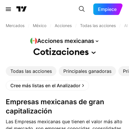
Empiece
Mercados
/
México
/
Acciones
/
Todas las acciones
/
Al
Acciones
mexicanas
Cotizaciones
Todas las acciones
Principales ganadoras
Pr
Cree más listas en el Analizador
Empresas mexicanas de gran
capitalización
Las Empresas mexicanas que tienen el valor más alto
del mercado, son empresas conocidas, consolidadas