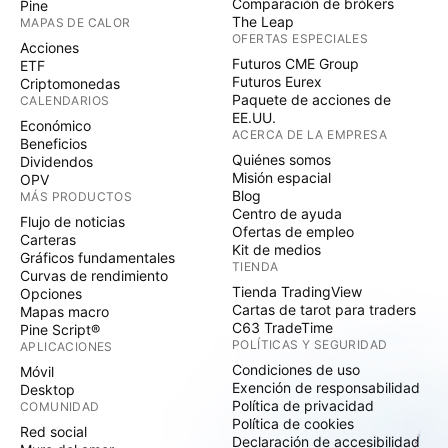
Comparación de brókers
Pine
The Leap
MAPAS DE CALOR
OFERTAS ESPECIALES
Acciones
Futuros CME Group
ETF
Futuros Eurex
Criptomonedas
Paquete de acciones de
CALENDARIOS
EE.UU.
Económico
ACERCA DE LA EMPRESA
Beneficios
Quiénes somos
Dividendos
Misión espacial
OPV
Blog
MÁS PRODUCTOS
Centro de ayuda
Flujo de noticias
Ofertas de empleo
Carteras
Kit de medios
Gráficos fundamentales
TIENDA
Curvas de rendimiento
Tienda TradingView
Opciones
Cartas de tarot para traders
Mapas macro
C63 TradeTime
Pine Script®
POLÍTICAS Y SEGURIDAD
APLICACIONES
Condiciones de uso
Móvil
Exención de responsabilidad
Desktop
Política de privacidad
COMUNIDAD
Política de cookies
Red social
Declaración de accesibilidad