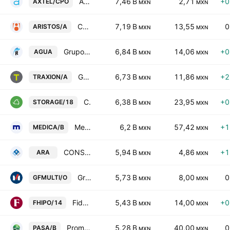
Axtel SAB de CV Cert.Part.Ord. Repr.7 Shs B
7,46 B
2,71
+0
AXTEL/CPO
MXN
MXN
Consorcio Aristos SAB de CV Cl -A-
7,19 B
13,55
0
ARISTOS/A
MXN
MXN
Grupo Rotoplas SAB de CV
6,84 B
14,06
+0
AGUA
MXN
MXN
Grupo Traxion SAB de CV Class A
6,73 B
11,86
+2
TRAXION/A
MXN
MXN
CIBanco SA Institucion de Banca Multiple
6,38 B
23,95
+0
STORAGE/18
MXN
MXN
Medica Sur SA de CV Class B
6,2 B
57,42
+1
MEDICA/B
MXN
MXN
CONSORCIO ARA
5,94 B
4,86
+1
ARA
MXN
MXN
Grupo Financiero Multiva SAB de CV Class O
5,73 B
8,00
0
GFMULTI/O
MXN
MXN
Fideicomiso Irrevocable F/2061
5,43 B
14,00
+0
FHIPO/14
MXN
MXN
Promotora Ambiental SAB de CV Class B
5,28 B
40,00
0
PASA/B
MXN
MXN