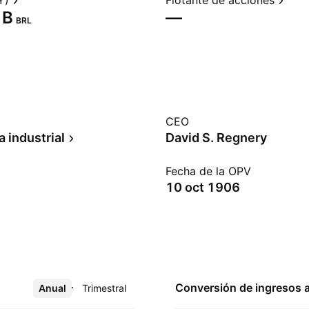
Y)
Flotante de acciones
B‬
—
BRL
CEO
 industrial
David S. Regnery
Fecha de la OPV
10 oct 1906
Conversión de ingresos 
Anual
Más
Trimestral