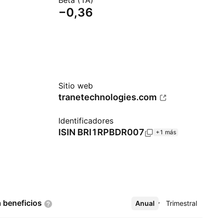
Beta (1A)
−0,36
Sitio web
tranetechnologies.com
Identificadores
ISIN
BRI1RPBDR007
+1 más
a
beneficios
Anual
Más
Trimestral