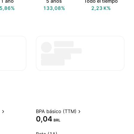
1 año
5 años
Todo el tiempo
5,86%
133,08%
‪2,23 K‬%
)
BPA básico (TTM)
0,04
BRL