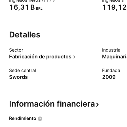
Ingresos netos (FY)
Ingresos (F
‪16,31 B‬
‪119,12 
BRL
Detalles
Sector
Industria
Fabricación de productos
Maquinaria
Sede central
Fundada
Swords
2009
Información
financiera
Rendimiento