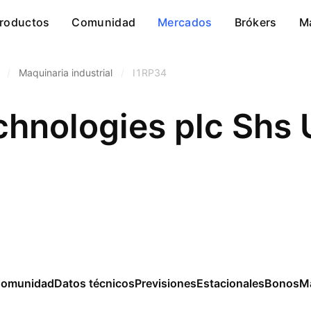
roductos
Comunidad
Mercados
Brókers
M
/
Maquinaria industrial
/
I1RP34
omunidad
Datos técnicos
Previsiones
Estacionales
Bonos
M