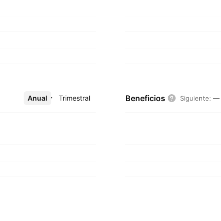
Beneficios
Anual
Más
Trimestral
Siguiente
:
—