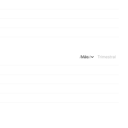
Anual
Más
Trimestral