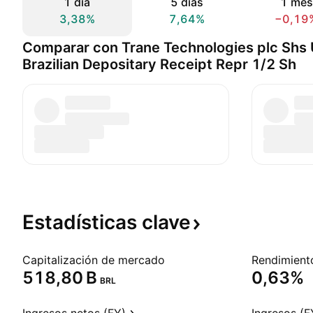
1 día
5 días
1 mes
3,38%
7,64%
−0,19
Comparar con Trane Technologies plc Shs
Brazilian Depositary Receipt Repr 1/2 Sh
Estadísticas
clave
Capitalización de mercado
‪518,80 B‬
0,63%
BRL