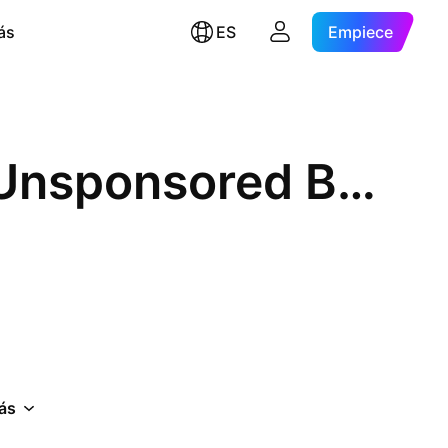
ás
ES
Empiece
Trane Technologies plc Shs Unsponsored Brazilian Depositary Receipt Repr 1/2 Sh
ás