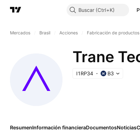
Buscar
P
Mercados
/
Brasil
/
Acciones
/
Fabricación de productos
I1RP34
B3
Resumen
Información financiera
Documentos
Noticias
C