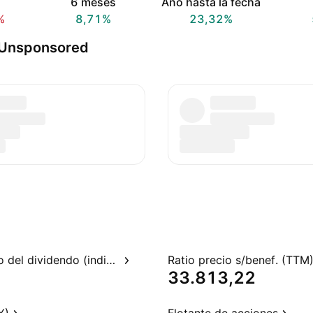
6 meses
Año hasta la fecha
%
8,71%
23,32%
 Unsponsored
Rendimiento del dividendo (indicado)
Ratio precio s/benef. (TTM
33.813,22