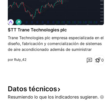
L
a
r
$TT Trane Technologies plc
g
Trane Technologies plc empresa especializada en el
o
diseño, fabricación y comercialización de sistemas
de aire acondicionado además de suministrar
equipos de control de temperatura, refrigeración....
por Ruly_42
0
Alcista de largo plazo que romper máximo anterior
y entra de nuevo en máximos históricos libre de r
Datos
técnicos
Resumiendo lo que los indicadores
sugieren.