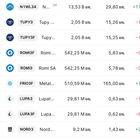
DR
Newell Brands Inc Unsponsored Brazilian Depositary Receipt Repr 1 Sh
13,53 B
29,80
+1
N1WL34
BRL
BRL
Tupy S.A.
2,05 B
15,26
−
TUPY3
BRL
BRL
Tupy S.A.
2,05 B
15,25
−
TUPY3F
BRL
BRL
Romi SA
542,25 M
5,83
−
ROMI3F
BRL
BRL
Romi SA
542,25 M
5,78
−
ROMI3
BRL
BRL
Metalfrio Solutions S.A.
510,59 M
165,00
+
FRIO3F
BRL
BRL
Lupatech S.A.
29,81 M
0,63
−
LUPA3
BRL
BRL
Lupatech S.A.
29,81 M
0,62
−
LUPA3F
BRL
BRL
Nordon Industrias Metalurgicas S.A.
9,2 M
1,43
+
NORD3
BRL
BRL