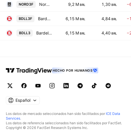
Nordon Industrias Metalurgicas S.A.
9,2 M
1,30
−
NORD3F
BRL
BRL
Bardella SA Industrias Mecanicas
6,15 M
4,84
−
BDLL3F
BRL
BRL
Bardella SA Industrias Mecanicas
6,15 M
4,40
−
BDLL3
BRL
BRL
HECHO POR HUMANOS
Español
Los datos de mercado seleccionados han sido facilitados por
ICE Data
Services
.
Los datos de referencia seleccionados han sido facilitados por FactSet.
Copyright © 2026 FactSet Research Systems Inc.