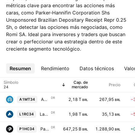
métricas clave para encontrar las acciones más
caras, como Parker-Hannifin Corporation Shs
Unsponsored Brazilian Depositary Receipt Repr 0.25
Sh, o detectar las opciones más negociadas, como
Romi SA. Ideal para inversores y traders que buscan
crear o perfeccionar una estrategia dentro de este
creciente segmento tecnológico.
Resumen
Más
Rendimiento
Datos técnicos
Valo
Símbolo
Cap. de
Precio
mercado
DR
Applied Materials, Inc. Shs Unsponsored Brazilian Depositary Receipt Repr 0.1 Sh
2,18 T
267,95
−
A1MT34
BRL
BRL
DR
Lam Research Corporation Shs Unsponsored Brazilian Depositary Receipt Repr 0.02272727 S
1,98 T
35,13
−
L1RC34
BRL
BRL
DR
Parker-Hannifin Corporation Shs Unsponsored Brazilian Depositary Receipt Repr 0.25 Sh
647,25 B
1.288,90
+
P1HC34
BRL
BRL