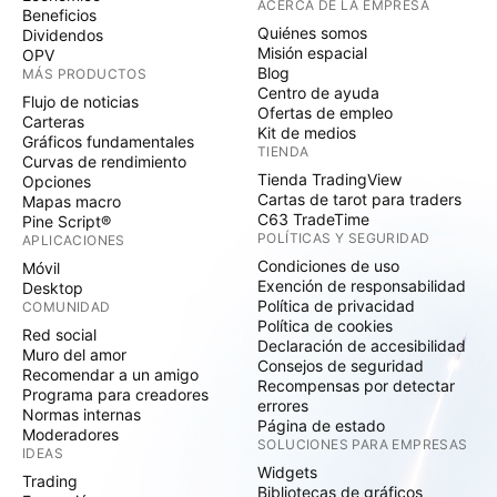
ACERCA DE LA EMPRESA
Beneficios
Quiénes somos
Dividendos
Misión espacial
OPV
Blog
MÁS PRODUCTOS
Centro de ayuda
Flujo de noticias
Ofertas de empleo
Carteras
Kit de medios
Gráficos fundamentales
TIENDA
Curvas de rendimiento
Tienda TradingView
Opciones
Cartas de tarot para traders
Mapas macro
C63 TradeTime
Pine Script®
POLÍTICAS Y SEGURIDAD
APLICACIONES
Condiciones de uso
Móvil
Exención de responsabilidad
Desktop
Política de privacidad
COMUNIDAD
Política de cookies
Red social
Declaración de accesibilidad
Muro del amor
Consejos de seguridad
Recomendar a un amigo
Recompensas por detectar
Programa para creadores
errores
Normas internas
Página de estado
Moderadores
SOLUCIONES PARA EMPRESAS
IDEAS
Widgets
Trading
Bibliotecas de gráficos