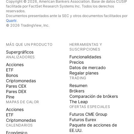
Copyright © 2026, American Bankers Association. Base de datos CUSIP
facilitada por FactSet Research Systems Inc. Todos los derechos
reservados.
Documentos presentados ante la SEC y otros documentos facilitados por
Quartr
.
© 2026 TradingView, Inc.
MÁS QUE UN PRODUCTO
HERRAMIENTAS Y
SUSCRIPCIONES
Supergráficos
Funcionalidades
ANALIZADORES
Precios
Acciones
Datos de mercado
ETF
Regalar planes
Bonos
TRADING
Criptomonedas
Resumen
Pares CEX
Brókers
Pares DEX
Comparación de brókers
Pine
The Leap
MAPAS DE CALOR
OFERTAS ESPECIALES
Acciones
Futuros CME Group
ETF
Futuros Eurex
Criptomonedas
Paquete de acciones de
CALENDARIOS
EE.UU.
Económico