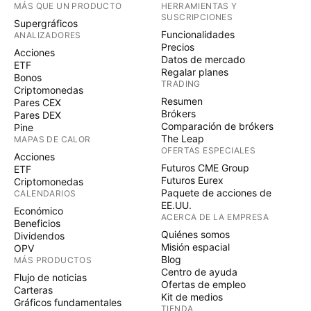
MÁS QUE UN PRODUCTO
HERRAMIENTAS Y
SUSCRIPCIONES
Supergráficos
Funcionalidades
ANALIZADORES
Precios
Acciones
Datos de mercado
ETF
Regalar planes
Bonos
TRADING
Criptomonedas
Resumen
Pares CEX
Brókers
Pares DEX
Comparación de brókers
Pine
The Leap
MAPAS DE CALOR
OFERTAS ESPECIALES
Acciones
Futuros CME Group
ETF
Futuros Eurex
Criptomonedas
Paquete de acciones de
CALENDARIOS
EE.UU.
Económico
ACERCA DE LA EMPRESA
Beneficios
Quiénes somos
Dividendos
Misión espacial
OPV
Blog
MÁS PRODUCTOS
Centro de ayuda
Flujo de noticias
Ofertas de empleo
Carteras
Kit de medios
Gráficos fundamentales
TIENDA