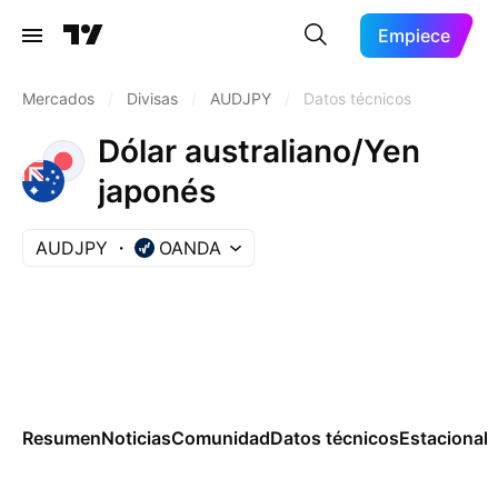
Empiece
Mercados
/
Divisas
/
AUDJPY
/
Datos técnicos
Dólar australiano/Yen
japonés
AUDJPY
OANDA
Resumen
Noticias
Comunidad
Datos técnicos
Estacional