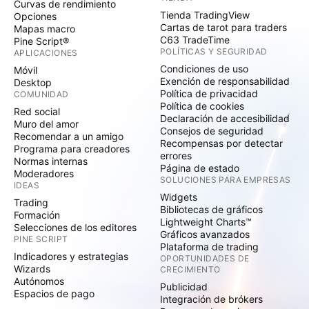
Curvas de rendimiento
Tienda TradingView
Opciones
Cartas de tarot para traders
Mapas macro
C63 TradeTime
Pine Script®
POLÍTICAS Y SEGURIDAD
APLICACIONES
Condiciones de uso
Móvil
Exención de responsabilidad
Desktop
Política de privacidad
COMUNIDAD
Política de cookies
Red social
Declaración de accesibilidad
Muro del amor
Consejos de seguridad
Recomendar a un amigo
Recompensas por detectar
Programa para creadores
errores
Normas internas
Página de estado
Moderadores
SOLUCIONES PARA EMPRESAS
IDEAS
Widgets
Trading
Bibliotecas de gráficos
Formación
Lightweight Charts™
Selecciones de los editores
Gráficos avanzados
PINE SCRIPT
Plataforma de trading
Indicadores y estrategias
OPORTUNIDADES DE
Wizards
CRECIMIENTO
Autónomos
Publicidad
Espacios de pago
Integración de brókers