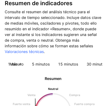
Resumen de indicadores
Consulte el resumen del análisis técnico para el
intervalo de tiempo seleccionado. Incluye datos clave
de medias móviles, osciladores y pivotes, todo ello
resumido en el indicador «Resumen», donde puede
ver al instante si los indicadores sugieren una señal
de compra, venta o neutral. Obtenga más
información sobre cómo se forman estas señales
Valoraciones técnicas
.
1 minuto
Más
5 minutos
15 minutos
30 minuto
Resumen
Neutral
Venta
Compra
Fuerte venta
Fuerte compra