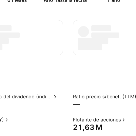
6 meses
Año hasta la fecha
1 año
Rendimiento del dividendo (indicado)
Ratio precio s/benef. (TTM
—
Y)
Flotante de acciones
‪21,63 M‬