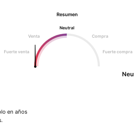
Resumen
Neutral
Venta
Compra
Fuerte venta
Fuerte compra
Neu
olo en años
s.