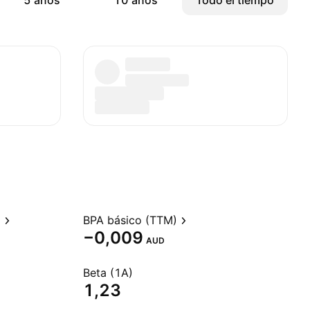
5 años
10 años
Todo el tiempo
)
BPA básico (TTM)
−0,009
AUD
Beta (1A)
1,23