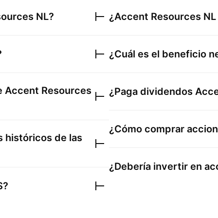
sources NL
?
¿
Accent Resources NL
?
¿Cuál es el beneficio 
de
Accent Resources
¿Paga dividendos
Acce
¿Cómo comprar accio
 históricos de las
¿Debería invertir en a
S
?