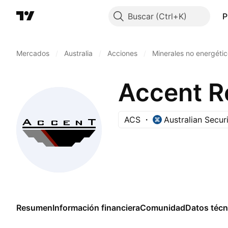
Buscar
P
Mercados
/
Australia
/
Acciones
/
Minerales no energéti
Accent R
ACS
Australian Secur
Resumen
Información financiera
Comunidad
Datos técn