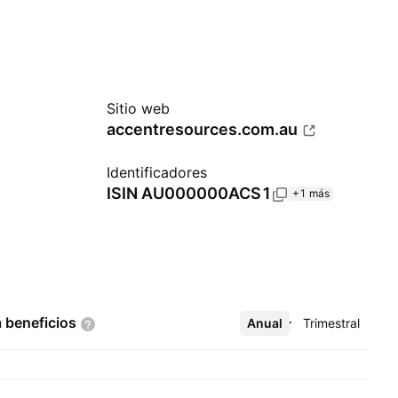
Sitio web
accentresources.com.au
Identificadores
ISIN
AU000000ACS1
+1 más
a
beneficios
Anual
Más
Trimestral