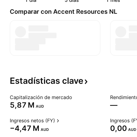
1 día
5 días
1 mes
Comparar con Accent Resources NL
Estadísticas
clave
Capitalización de mercado
‪5,87 M‬
—
AUD
Ingresos netos (FY)
Ingresos (F
‪−4,47 M‬
0,00
AUD
AUD