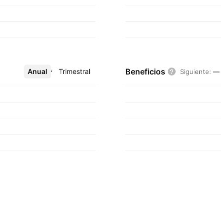
Beneficios
Anual
Más
Trimestral
Siguiente
:
—