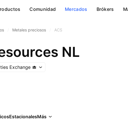
roductos
Comunidad
Mercados
Brókers
M
cos
/
Metales preciosos
/
ACS
esources NL
ities Exchange
icos
Estacionales
Más