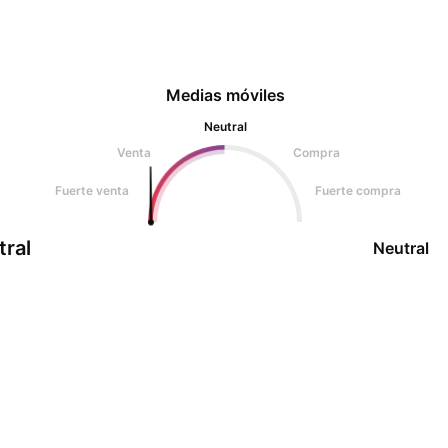
Medias móviles
Neutral
Venta
Compra
Fuerte venta
Fuerte compra
tral
Neutral