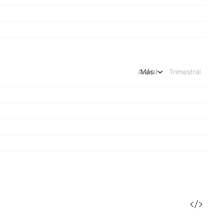
Anual
Más
Trimestral