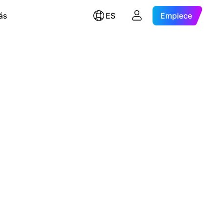
ás
ES
Empiece