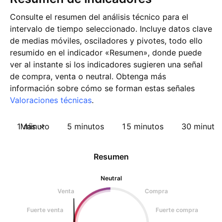
Consulte el resumen del análisis técnico para el
intervalo de tiempo seleccionado. Incluye datos clave
de medias móviles, osciladores y pivotes, todo ello
resumido en el indicador «Resumen», donde puede
ver al instante si los indicadores sugieren una señal
de compra, venta o neutral. Obtenga más
información sobre cómo se forman estas señales
Valoraciones técnicas
.
1 minuto
Más
5 minutos
15 minutos
30 minuto
Resumen
Neutral
Venta
Compra
Fuerte venta
Fuerte compra