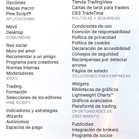
Tienda TradingView
Opciones
Cartas de tarot para traders
Mapas macro
C63 TradeTime
Pine Script®
POLÍTICAS Y SEGURIDAD
APLICACIONES
Condiciones de uso
Móvil
Exención de responsabilidad
Desktop
Política de privacidad
COMUNIDAD
Política de cookies
Red social
Declaración de accesibilidad
Muro del amor
Consejos de seguridad
Recomendar a un amigo
Recompensas por detectar
Programa para creadores
errores
Normas internas
Página de estado
Moderadores
SOLUCIONES PARA EMPRESAS
IDEAS
Widgets
Trading
Bibliotecas de gráficos
Formación
Lightweight Charts™
Selecciones de los editores
Gráficos avanzados
PINE SCRIPT
Plataforma de trading
Indicadores y estrategias
OPORTUNIDADES DE
Wizards
CRECIMIENTO
Autónomos
Publicidad
Espacios de pago
Integración de brókers
Programa de socios