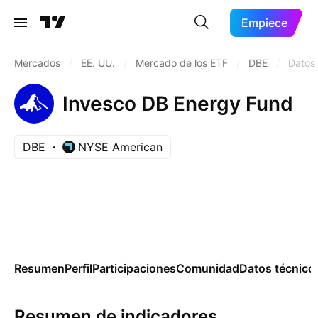
Empiece
Mercados
/
EE. UU.
/
Mercado de los ETF
/
DBE
/
Datos 
Invesco DB Energy Fund
DBE
NYSE American
Resumen
Perfil
Participaciones
Comunidad
Datos técnico
Resumen de indicadores