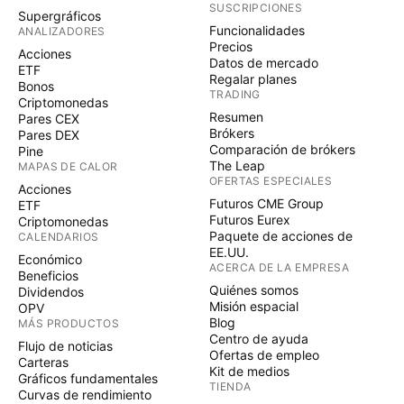
SUSCRIPCIONES
Supergráficos
Funcionalidades
ANALIZADORES
Precios
Acciones
Datos de mercado
ETF
Regalar planes
Bonos
TRADING
Criptomonedas
Resumen
Pares CEX
Brókers
Pares DEX
Comparación de brókers
Pine
The Leap
MAPAS DE CALOR
OFERTAS ESPECIALES
Acciones
Futuros CME Group
ETF
Futuros Eurex
Criptomonedas
Paquete de acciones de
CALENDARIOS
EE.UU.
Económico
ACERCA DE LA EMPRESA
Beneficios
Quiénes somos
Dividendos
Misión espacial
OPV
Blog
MÁS PRODUCTOS
Centro de ayuda
Flujo de noticias
Ofertas de empleo
Carteras
Kit de medios
Gráficos fundamentales
TIENDA
Curvas de rendimiento