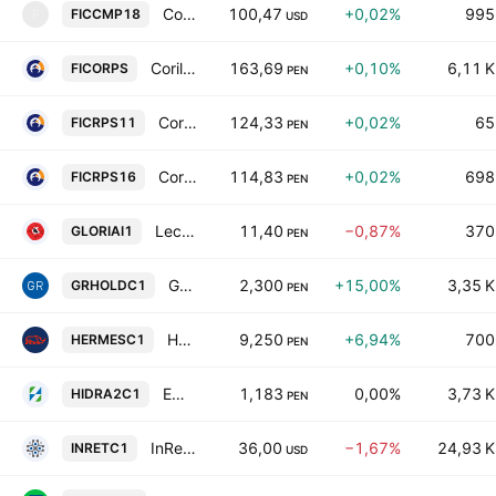
Coril Instrumentos de Corto y Mediano Plazo 18 - Fondo de Inversion
100,47
+0,02%
995
FICCMP18
F
USD
Coril Renta Prime Soles - Fondo de Inversion
163,69
+0,10%
6,11 K
FICORPS
PEN
Coril Renta Prime Soles 11 - Fondo de Inversion
124,33
+0,02%
65
FICRPS11
PEN
Coril Renta Prime Soles 16 - Fondo de Inversion
114,83
+0,02%
698
FICRPS16
PEN
Leche Gloria SA
11,40
−0,87%
370
GLORIAI1
PEN
GR Holding SA
2,300
+15,00%
3,35 K
GRHOLDC1
PEN
Hermes Transportes Blindados SA
9,250
+6,94%
700
HERMESC1
PEN
Empresa Regional de Servicio Publico de Electricidad Electronorte Medio SA
1,183
0,00%
3,73 K
HIDRA2C1
PEN
InRetail Peru Corp.
36,00
−1,67%
24,93 K
INRETC1
USD