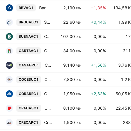
Banco BBVA Peru SA
2,190
−1,35%
134,58 K
BBVAC1
PEN
Sociedad Minera el Brocal SA
22,60
+0,44%
1,99 K
BROCALC1
PEN
Compania de Minas Buenaventura SAA
107,00
0,00%
17
BUENAVC1
PEN
Cartavio SAA
34,00
0,00%
311
CARTAVC1
PEN
Casa Grande SAA
9,140
+1,56%
3,76 K
CASAGRC1
PEN
Corporacion Cervesur SA
7,800
0,00%
1,2 K
COCESUC1
PEN
Corporacion Aceros Arequipa SA
1,950
+2,63%
50,05 K
CORAREC1
PEN
Cementos Pacasmayo SAA
8,100
0,00%
22,45 K
CPACASC1
PEN
Credicorp Capital Peru SAA
1,900
0,00%
288
CRECAPC1
PEN