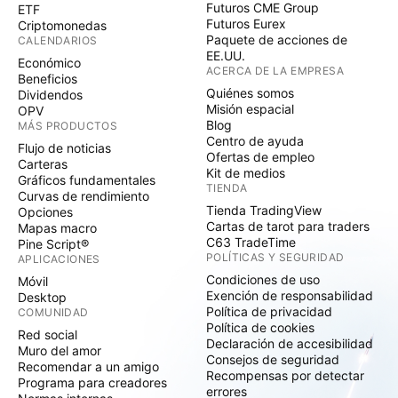
Futuros CME Group
ETF
Futuros Eurex
Criptomonedas
Paquete de acciones de
CALENDARIOS
EE.UU.
Económico
ACERCA DE LA EMPRESA
Beneficios
Quiénes somos
Dividendos
Misión espacial
OPV
Blog
MÁS PRODUCTOS
Centro de ayuda
Flujo de noticias
Ofertas de empleo
Carteras
Kit de medios
Gráficos fundamentales
TIENDA
Curvas de rendimiento
Tienda TradingView
Opciones
Cartas de tarot para traders
Mapas macro
C63 TradeTime
Pine Script®
POLÍTICAS Y SEGURIDAD
APLICACIONES
Condiciones de uso
Móvil
Exención de responsabilidad
Desktop
Política de privacidad
COMUNIDAD
Política de cookies
Red social
Declaración de accesibilidad
Muro del amor
Consejos de seguridad
Recomendar a un amigo
Recompensas por detectar
Programa para creadores
errores