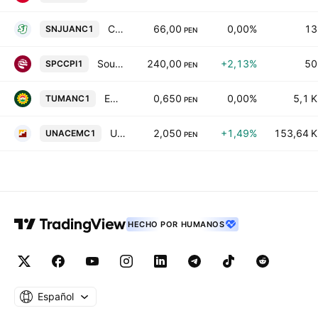
Cerveceria San Juan SA
66,00
0,00%
13
SNJUANC1
PEN
Southern Peru Copper Corporation, Sucursal del Peru
240,00
+2,13%
50
SPCCPI1
PEN
Empresa Agroindustrial Tuman SAA
0,650
0,00%
5,1 K
TUMANC1
PEN
UNACEM Corp. Sociedad Anonima Abierta
2,050
+1,49%
153,64 K
UNACEMC1
PEN
HECHO POR HUMANOS
Español