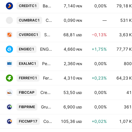
Banco de Credito del Peru SA
7,140
0,00%
79,18 K
CREDITC1
PEN
Cumbra Holding SAA
0,090
—
531 K
CUMBRAC1
C
PEN
Sociedad Minera Cerro Verde SAA
68,81
−0,13%
3,63 K
CVERDEC1
USD
ENGIE Energia Peru SA
4,660
+1,75%
77,77 K
ENGIEC1
PEN
Pesquera Exalmar SAA
2,360
0,00%
800
EXALMC1
PEN
Ferreycorp SAA
4,310
+0,23%
64,23 K
FERREYC1
PEN
Credicorp Capital Sociedad Titulizadora SA
53,50
0,00%
41
FIBCCAP
USD
Grupo Coril Sociedad Titulizadora SA
6,900
0,00%
361
FIBPRIME
USD
Coril Instrumentos de Corto y Mediano Plazo 17 - Fondo de Inversion
105,36
+0,02%
1,07 K
FICCMP17
USD