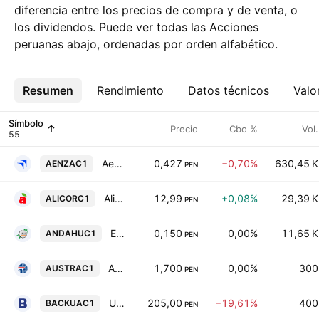
diferencia entre los precios de compra y de venta, o
los dividendos. Puede ver todas las Acciones
peruanas abajo, ordenadas por orden alfabético.
Resumen
Más
Rendimiento
Datos técnicos
Valo
Símbolo
Precio
Cbo %
Vol.
Aenza SAA
0,427
−0,70%
630,45 K
AENZAC1
PEN
Alicorp SAA
12,99
+0,08%
29,39 K
ALICORC1
PEN
Empresa Agraria Azucarera Andahuasi SAA
0,150
0,00%
11,65 K
ANDAHUC1
PEN
Austral Group SAA
1,700
0,00%
300
AUSTRAC1
PEN
Union De Cervecerias Peruanas Backus & Johnston SAA Class A
205,00
−19,61%
400
BACKUAC1
PEN