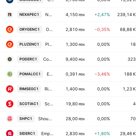
PEN
Nexa Resources Peru SAA
4,150
+2,47%
239,14 K
NEXAPEC1
PEN
Orygen Peru SAA
2,810
−0,35%
68,88 K
ORYGENC1
PEN
Pluz Energia Peru SAA
1,300
0,00%
18
PLUZENC1
PEN
Compania Minera Poderosa SA
9,400
0,00%
323
PODERC1
PEN
Empresa Agroindustrial Pomalca SA
0,391
−3,46%
188 K
POMALCC1
PEN
Rimac Seguros y Reaseguros
1,400
0,00%
1,23 K
RIMSEGC1
PEN
Scotiabank Peru SA
19,80
0,00%
4
SCOTIAC1
PEN
Shougang Hierro Peru Saa
28,00
0,00%
70
SHPC1
PEN
Empresa Siderurgica del Peru SAA
2,830
+1,80%
29,46 K
SIDERC1
PEN