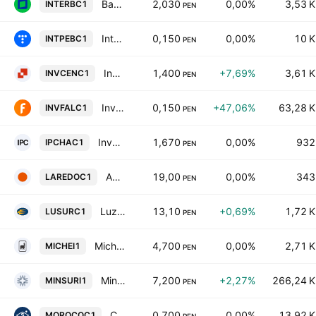
Banco Internacional del Peru SAA Interbank
2,030
0,00%
3,53 K
INTERBC1
PEN
Integratel Peru S.A.A Class B
0,150
0,00%
10 K
INTPEBC1
PEN
Inversiones Centenario SAA
1,400
+7,69%
3,61 K
INVCENC1
PEN
Inverfal Peru SA
0,150
+47,06%
63,28 K
INVFALC1
PEN
Inversiones Portuarias Chancay SAA Class A
1,670
0,00%
932
IPCHAC1
PEN
Agroindustrial Laredo SAA
19,00
0,00%
343
LAREDOC1
PEN
Luz del Sur SA
13,10
+0,69%
1,72 K
LUSURC1
PEN
Michell y Cia SA
4,700
0,00%
2,71 K
MICHEI1
PEN
Minsur SA
7,200
+2,27%
266,24 K
MINSURI1
PEN
Compania Minera San Ignacio de Morococha SAA
0,700
0,00%
13,92 K
MOROCOC1