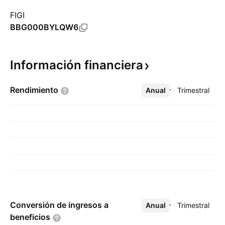
FIGI
BBG000BYLQW6
Información
financiera
Rendimiento
Anual
Más
Trimestral
Conversión de ingresos a
Anual
Más
Trimestral
beneficios