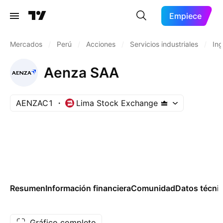
Empiece
Mercados
/
Perú
/
Acciones
/
Servicios industriales
/
Ing
Aenza SAA
AENZAC1
Lima Stock Exchange
Resumen
Información financiera
Comunidad
Datos técni
Gráfico completo