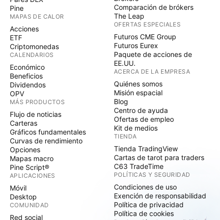
Comparación de brókers
Pine
The Leap
MAPAS DE CALOR
OFERTAS ESPECIALES
Acciones
Futuros CME Group
ETF
Futuros Eurex
Criptomonedas
Paquete de acciones de
CALENDARIOS
EE.UU.
Económico
ACERCA DE LA EMPRESA
Beneficios
Quiénes somos
Dividendos
Misión espacial
OPV
Blog
MÁS PRODUCTOS
Centro de ayuda
Flujo de noticias
Ofertas de empleo
Carteras
Kit de medios
Gráficos fundamentales
TIENDA
Curvas de rendimiento
Tienda TradingView
Opciones
Cartas de tarot para traders
Mapas macro
C63 TradeTime
Pine Script®
POLÍTICAS Y SEGURIDAD
APLICACIONES
Condiciones de uso
Móvil
Exención de responsabilidad
Desktop
Política de privacidad
COMUNIDAD
Política de cookies
Red social