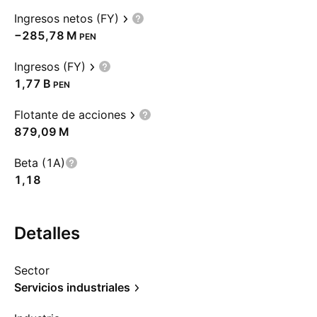
Ingresos netos (FY)
‪−285,78 M‬
PEN
Ingresos (FY)
‪1,77 B‬
PEN
Flotante de acciones
‪879,09 M‬
Beta (1A)
1,18
Detalles
Sector
Servicios industriales