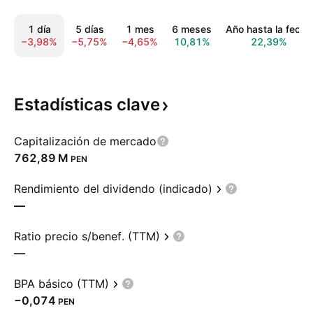
1 día
5 días
1 mes
6 meses
Año hasta la fecha
−3,98%
−5,75%
−4,65%
10,81%
22,39%
Estadísticas
clave
Capitalización de mercado
‪762,89 M‬
PEN
Rendimiento del dividendo (indicado)
—
Ratio precio s/benef. (TTM)
—
BPA básico (TTM)
−0,074
PEN