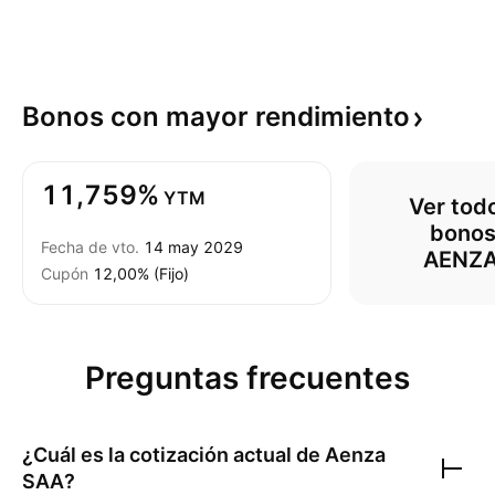
Bonos con mayor
rendimiento
11,759%
YTM
Ver todo
bonos
Fecha de vto.
14 may 2029
AENZ
Cupón
12,00% (Fijo)
Preguntas frecuentes
¿Cuál es la cotización actual de
Aenza
SAA
?