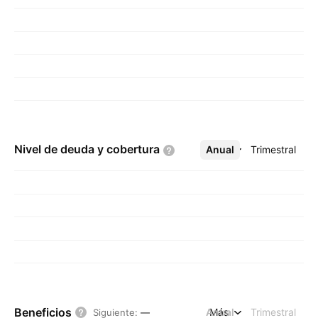
Nivel de deuda y
cobertura
Anual
Más
Trimestral
Beneficios
Anual
Más
Trimestral
Siguiente
:
—