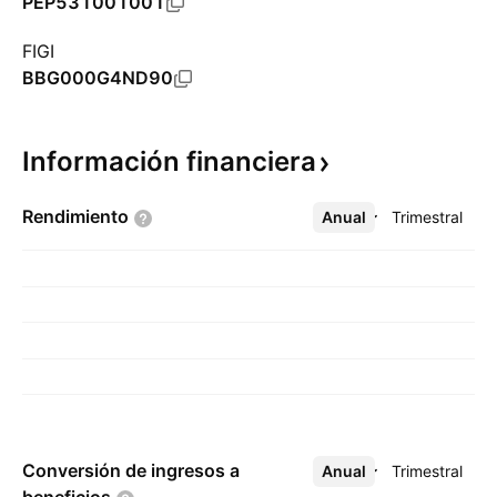
PEP531001001
FIGI
BBG000G4ND90
Información
financiera
Rendimiento
Anual
Más
Trimestral
Conversión de ingresos a
Anual
Más
Trimestral