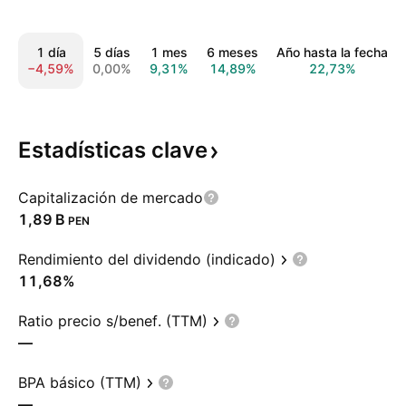
1 día
5 días
1 mes
6 meses
Año hasta la fecha
−4,59%
0,00%
9,31%
14,89%
22,73%
Estadísticas
clave
Capitalización de mercado
‪1,89 B‬
PEN
Rendimiento del dividendo (indicado)
11,68%
Ratio precio s/benef. (TTM)
—
BPA básico (TTM)
—