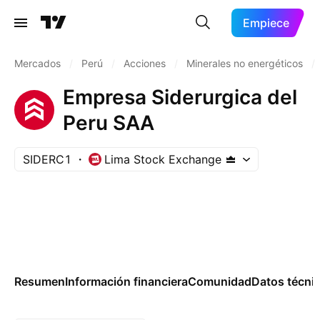
Empiece
Mercados
/
Perú
/
Acciones
/
Minerales no energéticos
/
Empresa Siderurgica del
Peru SAA
SIDERC1
Lima Stock Exchange
Resumen
Información financiera
Comunidad
Datos técni