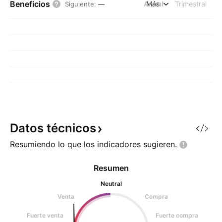
Beneficios
Anual
Más
Trimestral
Siguiente
:
—
Datos
técnicos
Resumiendo lo que los indicadores
sugieren.
Resumen
Neutral
Venta
Compra
Fuerte venta
Fuerte compra