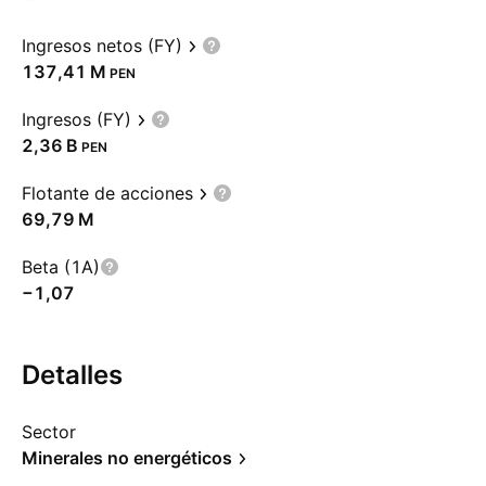
Ingresos netos (FY)
‪137,41 M‬
PEN
Ingresos (FY)
‪2,36 B‬
PEN
Flotante de acciones
‪69,79 M‬
Beta (1A)
−1,07
Detalles
Sector
Minerales no energéticos