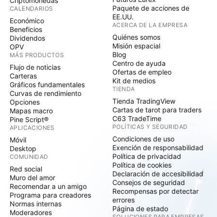
Criptomonedas
Paquete de acciones de
CALENDARIOS
EE.UU.
Económico
ACERCA DE LA EMPRESA
Beneficios
Quiénes somos
Dividendos
Misión espacial
OPV
Blog
MÁS PRODUCTOS
Centro de ayuda
Flujo de noticias
Ofertas de empleo
Carteras
Kit de medios
Gráficos fundamentales
TIENDA
Curvas de rendimiento
Tienda TradingView
Opciones
Cartas de tarot para traders
Mapas macro
C63 TradeTime
Pine Script®
POLÍTICAS Y SEGURIDAD
APLICACIONES
Condiciones de uso
Móvil
Exención de responsabilidad
Desktop
Política de privacidad
COMUNIDAD
Política de cookies
Red social
Declaración de accesibilidad
Muro del amor
Consejos de seguridad
Recomendar a un amigo
Recompensas por detectar
Programa para creadores
errores
Normas internas
Página de estado
Moderadores
SOLUCIONES PARA EMPRESAS