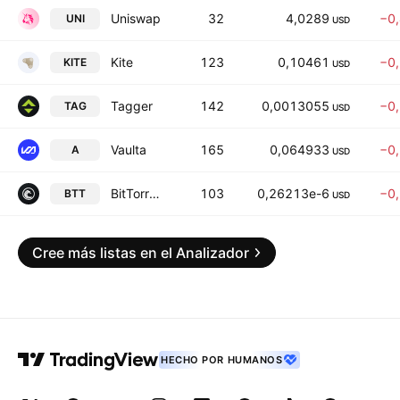
Uniswap
32
4,0289
−0
UNI
USD
Kite
123
0,10461
−0
KITE
USD
Tagger
142
0,0013055
−0
TAG
USD
Vaulta
165
0,064933
−0
A
USD
BitTorrent-New
103
0,26213e-6
−0
BTT
USD
Cree más listas en el Analizador
HECHO POR HUMANOS