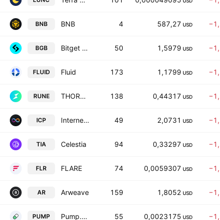
USD
BNB
4
587,27
−1
BNB
USD
Bitget Token
50
1,5979
−1
BGB
USD
Fluid
173
1,1799
−1
FLUID
USD
THORChain
138
0,44317
−1
RUNE
USD
Internet Computer
49
2,0731
−1
ICP
USD
Celestia
94
0,33297
−1
TIA
USD
FLARE
74
0,0059307
−1
FLR
USD
Arweave
159
1,8052
−1
AR
USD
Pump.fun
55
0,0023175
−1
PUMP
USD