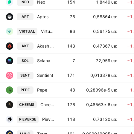
Neo
154
1,8449
−1
NEO
USD
Aptos
76
0,58864
−1
APT
USD
Virtuals Protocol
86
0,56175
−1
VIRTUAL
USD
Akash Network
143
0,47367
−1
AKT
USD
Solana
7
72,959
−1
SOL
USD
Sentient
171
0,013378
−1
SENT
USD
Pepe
48
0,28096e-5
−1
PEPE
USD
Cheems
176
0,48563e-6
−1
CHEEMS
USD
Pieverse
118
0,73120
−1
PIEVERSE
USD
Terra Classic
101
0,000049095
−1
LUNC