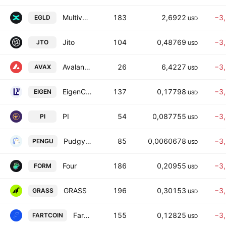
MultiversX
183
2,6922
−3
EGLD
USD
Jito
104
0,48769
−3
JTO
USD
Avalanche
26
6,4227
−3
AVAX
USD
EigenCloud
137
0,17798
−3
EIGEN
USD
PI
54
0,087755
−3
PI
USD
Pudgy Penguins
85
0,0060678
−3
PENGU
USD
Four
186
0,20955
−3
FORM
USD
GRASS
196
0,30153
−3
GRASS
USD
Fartcoin
155
0,12825
−3
FARTCOIN
USD