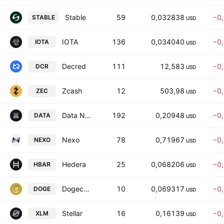
Stable
59
0,032838
−0
STABLE
USD
IOTA
136
0,034040
−0
IOTA
USD
Decred
111
12,583
−0
DCR
USD
Zcash
12
503,98
−0
ZEC
USD
Data Network
192
0,20948
−0
DATA
USD
Nexo
78
0,71967
−0
NEXO
USD
Hedera
25
0,068206
−0
HBAR
USD
Dogecoin
10
0,069317
−0
DOGE
USD
Stellar
16
0,16139
−0
XLM
USD