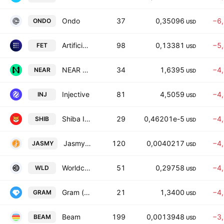
Ondo
37
0,35096
−6
ONDO
USD
Artificial Superintelligence Alliance
98
0,13381
−5
FET
USD
NEAR Protocol
34
1,6395
−4
NEAR
USD
Injective
81
4,5059
−4
INJ
USD
Shiba Inu
29
0,46201e-5
−4
SHIB
USD
JasmyCoin
120
0,0040217
−4
JASMY
USD
Worldcoin
51
0,29758
−4
WLD
USD
Gram (prev. Toncoin)
21
1,3400
−4
GRAM
USD
Beam
199
0,0013948
−3
BEAM
USD