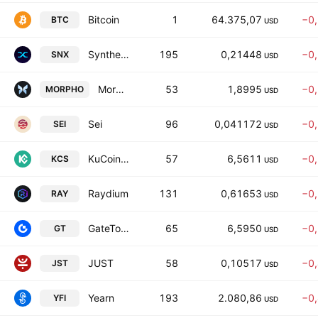
Bitcoin
1
64.375,07
−0
BTC
USD
Synthetix
195
0,21448
−0
SNX
USD
Morpho
53
1,8995
−0
MORPHO
USD
Sei
96
0,041172
−0
SEI
USD
KuCoin Token
57
6,5611
−0
KCS
USD
Raydium
131
0,61653
−0
RAY
USD
GateToken
65
6,5950
−0
GT
USD
JUST
58
0,10517
−0
JST
USD
Yearn
193
2.080,86
−0
YFI
USD