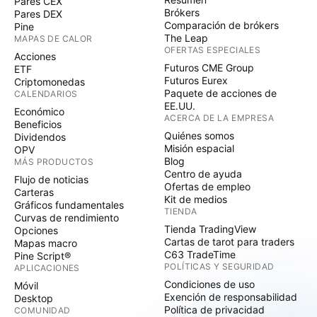
Pares CEX
Brókers
Pares DEX
Comparación de brókers
Pine
The Leap
MAPAS DE CALOR
OFERTAS ESPECIALES
Acciones
Futuros CME Group
ETF
Futuros Eurex
Criptomonedas
Paquete de acciones de
CALENDARIOS
EE.UU.
Económico
ACERCA DE LA EMPRESA
Beneficios
Quiénes somos
Dividendos
Misión espacial
OPV
Blog
MÁS PRODUCTOS
Centro de ayuda
Flujo de noticias
Ofertas de empleo
Carteras
Kit de medios
Gráficos fundamentales
TIENDA
Curvas de rendimiento
Tienda TradingView
Opciones
Cartas de tarot para traders
Mapas macro
C63 TradeTime
Pine Script®
POLÍTICAS Y SEGURIDAD
APLICACIONES
Condiciones de uso
Móvil
Exención de responsabilidad
Desktop
Política de privacidad
COMUNIDAD