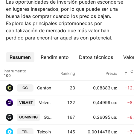
Las oportunidades de inversión pueden esconderse
en lugares inesperados, por lo que puede ser una
buena idea comprar cuando los precios bajan.
Explore las principales criptomonedas por
capitalización de mercado que más valor han
perdido para encontrar aquellas con potencial.
Resumen
Más
Rendimiento
Datos técnicos
Valo
Instrumento
C
Ranking
Precio
Canton
23
0,08883
−12
CC
USD
Velvet
122
0,44999
−8
VELVET
USD
Gomining
167
0,26095
−8
GOMINING
USD
Telcoin
145
0,0014476
−7
TEL
USD