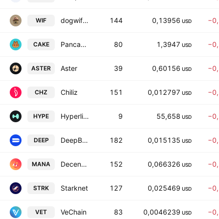
dogwifhat
144
0,13956
−0
WIF
USD
PancakeSwap
80
1,3947
−0
CAKE
USD
Aster
39
0,60156
−0
ASTER
USD
Chiliz
151
0,012797
−0
CHZ
USD
Hyperliquid
9
55,658
−0
HYPE
USD
DeepBook Protocol
182
0,015135
−0
DEEP
USD
Decentraland
152
0,066326
−0
MANA
USD
Starknet
127
0,025469
−0
STRK
USD
VeChain
83
0,0046239
−0
VET
USD