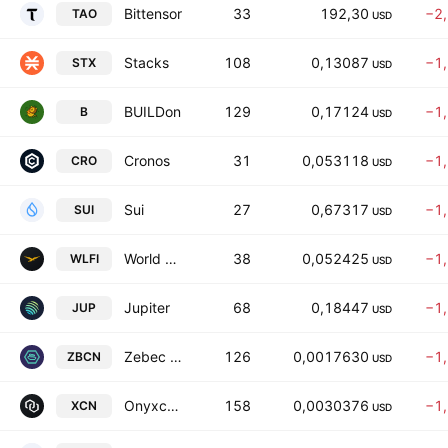
Bittensor
33
192,30
−2
TAO
USD
Stacks
108
0,13087
−1
STX
USD
BUILDon
129
0,17124
−1
B
USD
Cronos
31
0,053118
−1
CRO
USD
Sui
27
0,67317
−1
SUI
USD
World Liberty Financial
38
0,052425
−1
WLFI
USD
Jupiter
68
0,18447
−1
JUP
USD
Zebec Network
126
0,0017630
−1
ZBCN
USD
Onyxcoin
158
0,0030376
−1
XCN
USD