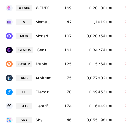
WEMIX
169
0,20100
−3
WEMIX
USD
MemeCore
42
1,1619
−2
M
USD
Monad
107
0,020354
−2
MON
USD
Genius Terminal
161
0,34274
−2
GENIUS
USD
Maple Finance
125
0,15264
−2
SYRUP
USD
Arbitrum
75
0,077902
−2
ARB
USD
Filecoin
70
0,69453
−2
FIL
USD
Centrifuge
174
0,16049
−2
CFG
USD
Sky
46
0,055198
−2
SKY
USD