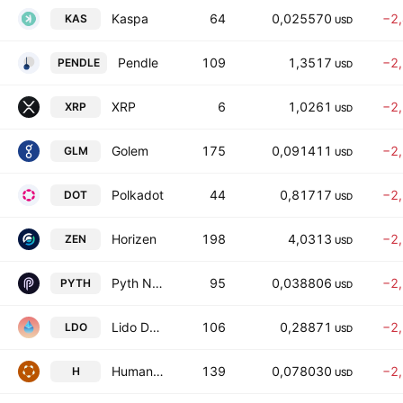
Kaspa
64
0,025570
−2
KAS
USD
Pendle
109
1,3517
−2
PENDLE
USD
XRP
6
1,0261
−2
XRP
USD
Golem
175
0,091411
−2
GLM
USD
Polkadot
44
0,81717
−2
DOT
USD
Horizen
198
4,0313
−2
ZEN
USD
Pyth Network
95
0,038806
−2
PYTH
USD
Lido DAO
106
0,28871
−2
LDO
USD
Humanity
139
0,078030
−2
H
USD