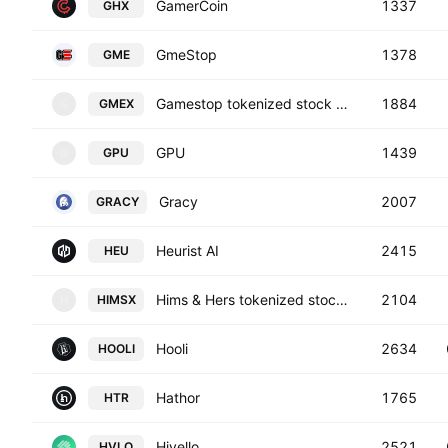
GamerCoin
1337
GHX
GmeStop
1378
GME
Gamestop tokenized stock (xStock)
1884
GMEX
G
GPU
1439
GPU
G
Gracy
2007
GRACY
Heurist AI
2415
HEU
Hims & Hers tokenized stock (xStock)
2104
HIMSX
H
Hooli
2634
HOOLI
Hathor
1765
HTR
Hivello
2521
HVLO