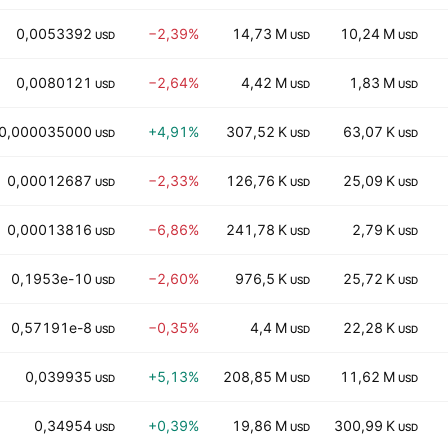
0,0053392
−2,39%
14,73 M
10,24 M
USD
USD
USD
0,0080121
−2,64%
4,42 M
1,83 M
USD
USD
USD
0,000035000
+4,91%
307,52 K
63,07 K
USD
USD
USD
0,00012687
−2,33%
126,76 K
25,09 K
USD
USD
USD
0,00013816
−6,86%
241,78 K
2,79 K
USD
USD
USD
0,1953e-10
−2,60%
976,5 K
25,72 K
USD
USD
USD
0,57191e-8
−0,35%
4,4 M
22,28 K
USD
USD
USD
0,039935
+5,13%
208,85 M
11,62 M
USD
USD
USD
0,34954
+0,39%
19,86 M
300,99 K
USD
USD
USD