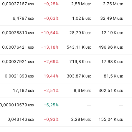
0,00027167
−9,28%
2,58 M
2,75 M
USD
USD
USD
6,4797
−0,63%
1,02 B
32,49 M
USD
USD
USD
0,00028810
−19,54%
28,79 K
12,19 K
USD
USD
USD
0,00076421
−13,18%
543,11 K
496,96 K
USD
USD
USD
0,00037921
−2,69%
719,8 K
17,68 K
USD
USD
USD
0,0021393
−19,44%
303,87 K
81,5 K
USD
USD
USD
17,192
−2,51%
8,6 M
302,51 K
USD
USD
USD
0,000010579
+5,25%
—
—
USD
0,043146
−0,93%
2,28 M
155,04 K
USD
USD
USD