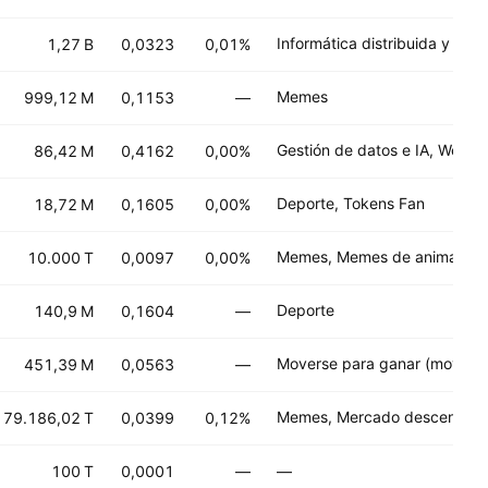
1,27 B
0,0323
0,01%
Memes
999,12 M
0,1153
—
Gestión de datos e IA, Web3
86,42 M
0,4162
0,00%
Deporte, Tokens Fan
18,72 M
0,1605
0,00%
Memes, Memes de animales
10.000 T
0,0097
0,00%
Deporte
140,9 M
0,1604
—
Moverse para ganar (move to
451,39 M
0,0563
—
179.186,02 T
0,0399
0,12%
100 T
0,0001
—
—