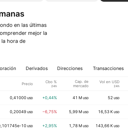
emanas
ondo en las últimas
comprender mejor la
 la hora de
oración
Derivados
Direcciones
Transacciones
Cap. de
Cbo %
Vol en USD
Precio
mercado
24h
24h
0,41000
+0,44%
41 M
52
USD
USD
USD
0,20049
−6,75%
5,99 M
16,53 K
USD
USD
USD
0,101745e-10
+2,95%
1,78 M
143,66 K
USD
USD
USD