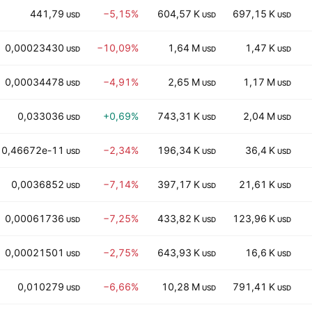
441,79
−5,15%
604,57 K
697,15 K
USD
USD
USD
0,00023430
−10,09%
1,64 M
1,47 K
USD
USD
USD
0,00034478
−4,91%
2,65 M
1,17 M
USD
USD
USD
0,033036
+0,69%
743,31 K
2,04 M
USD
USD
USD
0,46672e-11
−2,34%
196,34 K
36,4 K
USD
USD
USD
0,0036852
−7,14%
397,17 K
21,61 K
USD
USD
USD
0,00061736
−7,25%
433,82 K
123,96 K
USD
USD
USD
0,00021501
−2,75%
643,93 K
16,6 K
USD
USD
USD
0,010279
−6,66%
10,28 M
791,41 K
USD
USD
USD