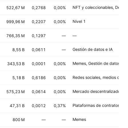
522,67 M
0,2768
0,00%
Nivel 1
999,96 M
0,2207
0,00%
766,35 M
0,1297
—
—
Gestión de datos e IA
8,55 B
0,0611
—
Memes, Gestión de datos e I
343,53 B
0,0001
0,00%
5,18 B
0,6186
0,00%
575,23 M
0,0614
0,00%
47,31 B
0,0012
0,37%
Memes
800 M
—
—