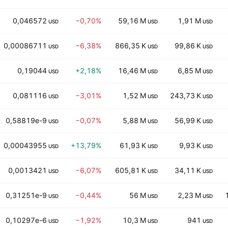
0,046572
−0,70%
59,16 M
1,91 M
USD
USD
USD
0,00086711
−6,38%
866,35 K
99,86 K
USD
USD
USD
0,19044
+2,18%
16,46 M
6,85 M
USD
USD
USD
0,081116
−3,01%
1,52 M
243,73 K
USD
USD
USD
0,58819e-9
−0,07%
5,88 M
56,99 K
USD
USD
USD
0,00043955
+13,79%
61,93 K
9,93 K
USD
USD
USD
0,0013421
−6,07%
605,81 K
34,11 K
USD
USD
USD
0,31251e-9
−0,44%
56 M
2,23 M
USD
USD
USD
0,10297e-6
−1,92%
10,3 M
941
USD
USD
USD