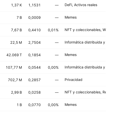
DeFi, Activos reales
1,37 K
1,1531
—
Memes
7 B
0,0009
—
NFT y coleccionables, Web3
7,67 B
0,4410
0,01%
22,5 M
2,7504
—
Memes
42.069 T
0,1854
—
107,77 M
0,0544
0,00%
Privacidad
702,7 M
0,2857
—
2,99 B
0,0258
—
Memes
1 B
0,0770
0,00%