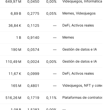
649,97 M
0,0450
0,00%
Memes, Videojuegos
6,89 B
0,2775
0,05%
DeFi, Activos reales
36,84 K
0,1125
—
Memes
1 B
0,9140
—
Gestión de datos e IA
190 M
0,0574
—
Gestión de datos e IA
110,49 M
0,0024
0,00%
DeFi, Activos reales
11,67 K
0,0999
—
Videojuegos, NFT y coleccio
165 M
0,4801
—
516,26 M
0,1719
0,11%
1,08 B
1,5283
0,00%
—