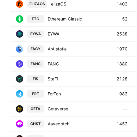
elizaOS
1403
ELIZAOS
Ethereum Classic
52
ETC
EYWA
2538
EYWA
ArAIstotle
1970
FACY
FANC
1880
FANC
StaFi
2128
FIS
ForTon
983
FRT
Getaverse
—
GETA
Aavegotchi
1452
GHST