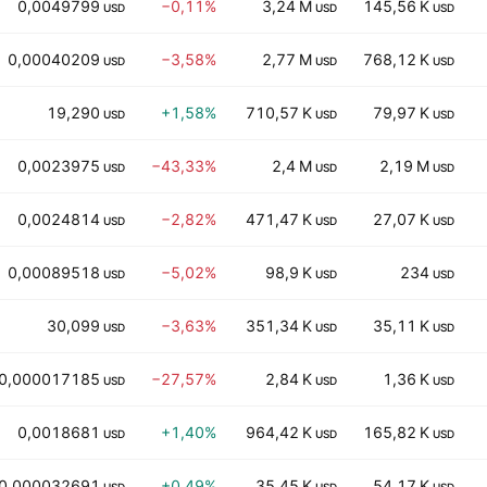
0,0049799
−0,11%
3,24 M
145,56 K
USD
USD
USD
0,00040209
−3,58%
2,77 M
768,12 K
USD
USD
USD
19,290
+1,58%
710,57 K
79,97 K
USD
USD
USD
0,0023975
−43,33%
2,4 M
2,19 M
USD
USD
USD
0,0024814
−2,82%
471,47 K
27,07 K
USD
USD
USD
0,00089518
−5,02%
98,9 K
234
USD
USD
USD
30,099
−3,63%
351,34 K
35,11 K
USD
USD
USD
0,000017185
−27,57%
2,84 K
1,36 K
USD
USD
USD
0,0018681
+1,40%
964,42 K
165,82 K
USD
USD
USD
0,000032691
+0,49%
35,45 K
54,17 K