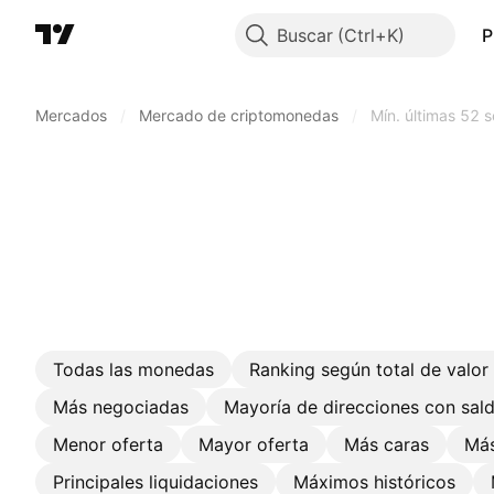
Buscar
P
Mercados
/
Mercado de criptomonedas
/
Mín. últimas 52 
Todas las monedas
Ranking según total de valo
Más negociadas
Mayoría de direcciones con sal
Menor oferta
Mayor oferta
Más caras
Más
Principales liquidaciones
Máximos históricos