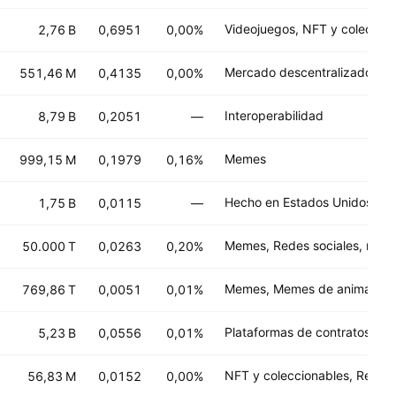
Videojuegos, NFT y coleccio
2,76 B
0,6951
0,00%
551,46 M
0,4135
0,00%
Interoperabilidad
8,79 B
0,2051
—
Memes
999,15 M
0,1979
0,16%
1,75 B
0,0115
—
50.000 T
0,0263
0,20%
Memes, Memes de animales
769,86 T
0,0051
0,01%
5,23 B
0,0556
0,01%
56,83 M
0,0152
0,00%