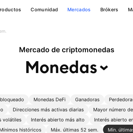
roductos
Comunidad
Mercados
Brókers
M
sem.
Mercado de criptomonedas
Monedas
r bloqueado
Monedas DeFi
Ganadoras
Perdedora
do
Direcciones más activas diarias
Mayor número de
 volátiles
Interés abierto más alto
Interés abierto 
Mínimos históricos
Máx. últimas 52 sem.
Mín. últim