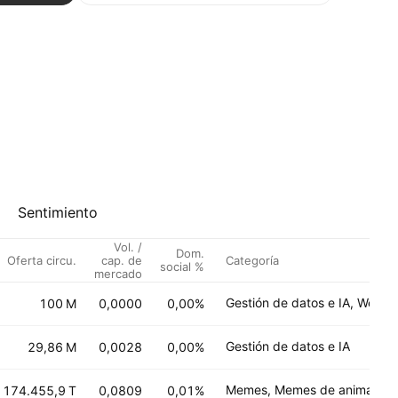
Sentimiento
Vol. /
Dom.
Oferta circu.
cap. de
Categoría
social %
mercado
Gestión de datos e IA, Web3
100 M
0,0000
0,00%
Gestión de datos e IA
29,86 M
0,0028
0,00%
Memes, Memes de animales
174.455,9 T
0,0809
0,01%