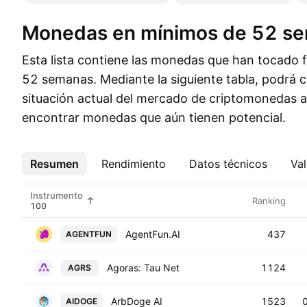
Monedas en mínimos de 52 s
Esta lista contiene las monedas que han tocado f
52 semanas. Mediante la siguiente tabla, podrá 
situación actual del mercado de criptomonedas a
encontrar monedas que aún tienen potencial.
Resumen
Más
Rendimiento
Datos técnicos
Val
Instrumento
Ranking
AgentFun.AI
437
AGENTFUN
Agoras: Tau Net
1124
AGRS
ArbDoge AI
1523
AIDOGE