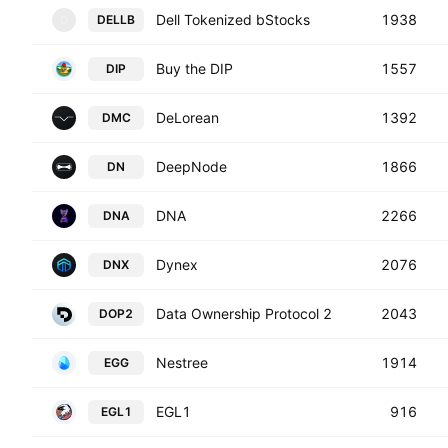
Dell Tokenized bStocks
1938
DELLB
D
Buy the DIP
1557
DIP
DeLorean
1392
DMC
DeepNode
1866
DN
DNA
2266
DNA
Dynex
2076
DNX
Data Ownership Protocol 2
2043
DOP2
Nestree
1914
EGG
EGL1
916
EGL1