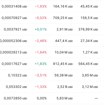
0,00031408
−1,93%
164,16 K
45,45 K
USD
USD
USD
0,00070927
−0,02%
709,25 K
156,5 K
USD
USD
USD
0,0037921
+0,01%
2,91 M
376,99 K
USD
USD
USD
0,000052306
−2,46%
447,4 K
27,34 K
USD
USD
USD
0,000029213
−1,64%
10,04 M
1,27 K
USD
USD
USD
0,00017627
+1,83%
912,45 K
564,45 K
USD
USD
USD
0,10322
−3,51%
59,38 M
3,65 M
USD
USD
USD
0,053302
−1,33%
2,52 B
3,12 M
USD
USD
USD
0,0072850
0,00%
5,83 M
—
USD
USD