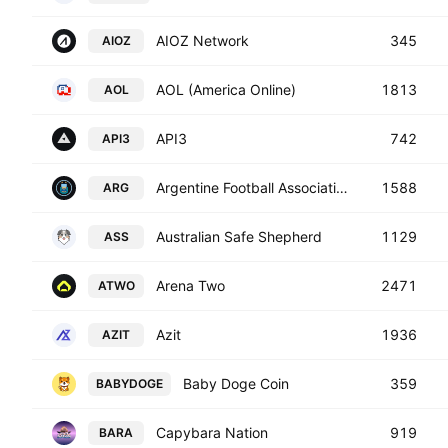
AIOZ Network
345
AIOZ
AOL (America Online)
1813
AOL
API3
742
API3
Argentine Football Association Fan Token
1588
ARG
Australian Safe Shepherd
1129
ASS
Arena Two
2471
ATWO
Azit
1936
AZIT
Baby Doge Coin
359
BABYDOGE
Capybara Nation
919
BARA