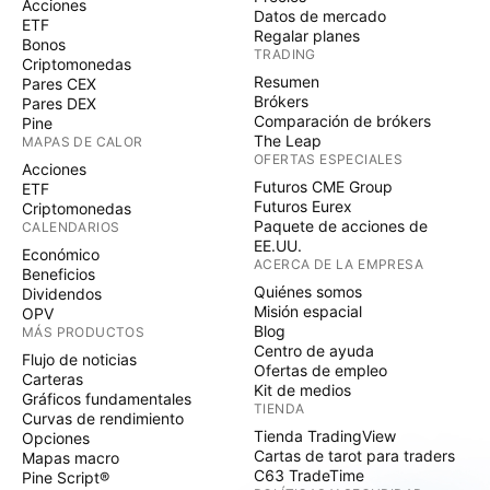
Acciones
Datos de mercado
ETF
Regalar planes
Bonos
TRADING
Criptomonedas
Resumen
Pares CEX
Brókers
Pares DEX
Comparación de brókers
Pine
The Leap
MAPAS DE CALOR
OFERTAS ESPECIALES
Acciones
Futuros CME Group
ETF
Futuros Eurex
Criptomonedas
Paquete de acciones de
CALENDARIOS
EE.UU.
Económico
ACERCA DE LA EMPRESA
Beneficios
Quiénes somos
Dividendos
Misión espacial
OPV
Blog
MÁS PRODUCTOS
Centro de ayuda
Flujo de noticias
Ofertas de empleo
Carteras
Kit de medios
Gráficos fundamentales
TIENDA
Curvas de rendimiento
Tienda TradingView
Opciones
Cartas de tarot para traders
Mapas macro
C63 TradeTime
Pine Script®