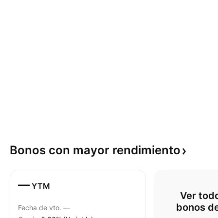
Bonos con mayor
rendimiento
—
YTM
Ver todo
bonos d
Fecha de vto.
—