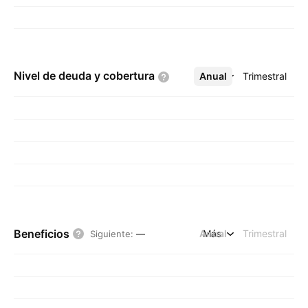
Nivel de deuda y
cobertura
Anual
Más
Trimestral
Beneficios
Anual
Más
Trimestral
Siguiente
:
—