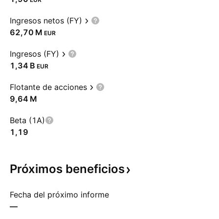
Ingresos netos (FY)
‪62,70 M‬
EUR
Ingresos (FY)
‪1,34 B‬
EUR
Flotante de acciones
‪9,64 M‬
Beta (1A)
1,19
Próximos
beneficios
Fecha del próximo informe
—