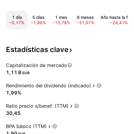
1 día
5 días
1 mes
6 meses
Año hasta la fec
−0,17%
−1,86%
−13,78%
−31,07%
−24,41%
Estadísticas
clave
Capitalización de mercado
‪1,11 B‬
EUR
Rendimiento del dividendo (indicado)
1,99%
Ratio precio s/benef. (TTM)
30,45
BPA básico (TTM)
1,90
EUR