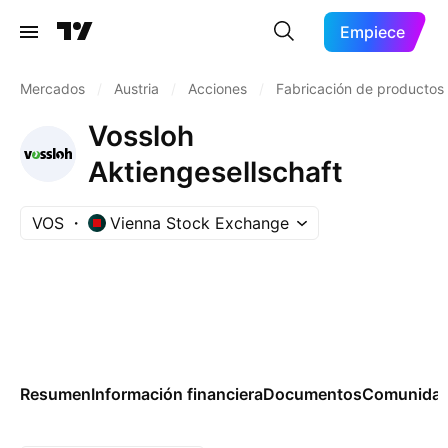
Empiece
Mercados
/
Austria
/
Acciones
/
Fabricación de productos
Vossloh
Aktiengesellschaft
VOS
Vienna Stock Exchange
Resumen
Información financiera
Documentos
Comunida