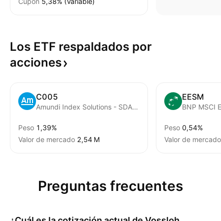
Cupón
5,38% (Variable)
Los ETF respaldados por
acciones
C005
EESM
Amundi Index Solutions - SDAX UCITS ETF
Peso
1,39%
Peso
0,54%
Valor de mercado
‪2,54 M‬
Valor de mercado
Preguntas frecuentes
¿Cuál es la cotización actual de
Vossloh