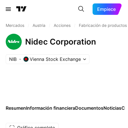
Empiece
Mercados
/
Austria
/
Acciones
/
Fabricación de productos
Nidec Corporation
NIB
Vienna Stock Exchange
Resumen
Información financiera
Documentos
Noticias
Co
Gráfico completo