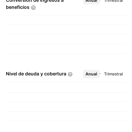
Conversión de ingresos a
Anual
Más
Trimestral
beneficios
Nivel de deuda y
cobertura
Anual
Más
Trimestral