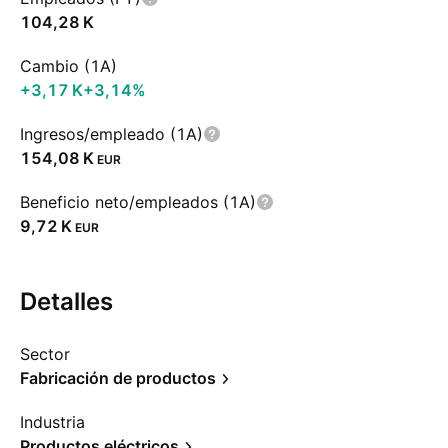
‪104,28 K‬
Cambio (1A)
‪+3,17 K‬
+3,14%
Ingresos/empleado (1A)
‪154,08 K‬
EUR
Beneficio neto/empleados (1A)
‪9,72 K‬
EUR
Detalles
Sector
Fabricación de productos
Industria
Productos eléctricos