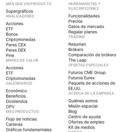
MÁS QUE UN PRODUCTO
HERRAMIENTAS Y
SUSCRIPCIONES
Supergráficos
Funcionalidades
ANALIZADORES
Precios
Acciones
Datos de mercado
ETF
Regalar planes
Bonos
TRADING
Criptomonedas
Resumen
Pares CEX
Brókers
Pares DEX
Comparación de brókers
Pine
The Leap
MAPAS DE CALOR
OFERTAS ESPECIALES
Acciones
Futuros CME Group
ETF
Futuros Eurex
Criptomonedas
Paquete de acciones de
CALENDARIOS
EE.UU.
Económico
ACERCA DE LA EMPRESA
Beneficios
Quiénes somos
Dividendos
Misión espacial
OPV
Blog
MÁS PRODUCTOS
Centro de ayuda
Flujo de noticias
Ofertas de empleo
Carteras
Kit de medios
Gráficos fundamentales