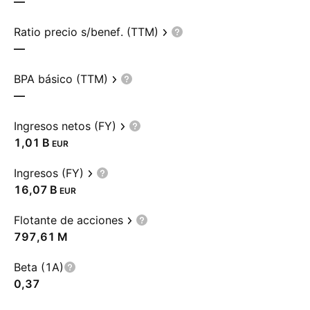
—
Ratio precio s/benef. (TTM)
—
BPA básico (TTM)
—
Ingresos netos (FY)
‪1,01 B‬
EUR
Ingresos (FY)
‪16,07 B‬
EUR
Flotante de acciones
‪797,61 M‬
Beta (1A)
0,37