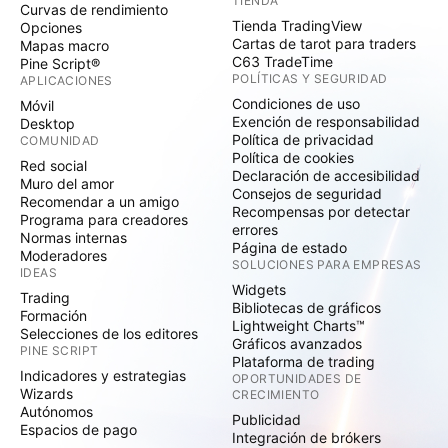
TIENDA
Curvas de rendimiento
Tienda TradingView
Opciones
Cartas de tarot para traders
Mapas macro
C63 TradeTime
Pine Script®
POLÍTICAS Y SEGURIDAD
APLICACIONES
Condiciones de uso
Móvil
Exención de responsabilidad
Desktop
Política de privacidad
COMUNIDAD
Política de cookies
Red social
Declaración de accesibilidad
Muro del amor
Consejos de seguridad
Recomendar a un amigo
Recompensas por detectar
Programa para creadores
errores
Normas internas
Página de estado
Moderadores
SOLUCIONES PARA EMPRESAS
IDEAS
Widgets
Trading
Bibliotecas de gráficos
Formación
Lightweight Charts™
Selecciones de los editores
Gráficos avanzados
PINE SCRIPT
Plataforma de trading
Indicadores y estrategias
OPORTUNIDADES DE
Wizards
CRECIMIENTO
Autónomos
Publicidad
Espacios de pago
Integración de brókers