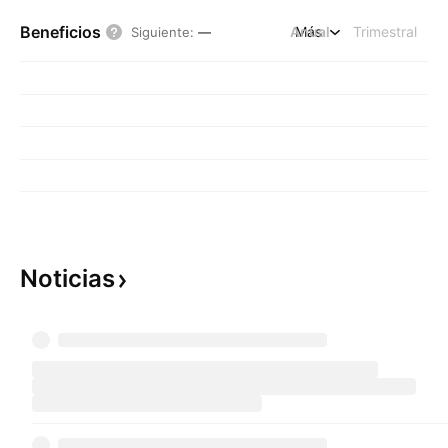
Beneficios
Anual
Más
Trimestral
Siguiente
:
—
Noticias