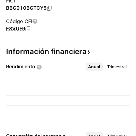
FIGI
BBG010BGTCY5
Código CFI
ESVUFR
Información
financiera
Rendimiento
Anual
Más
Trimestral