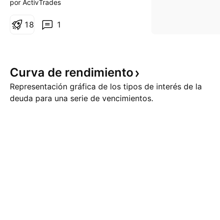
por ActivTrades
administración Trump, conocida
como la “Big Beautiful Bill”, ha
1
8
1
introducido una controvertida
cláusula —la número 899— que
amenaza con gravar dividendos
y cupones de activos
Curva de
rendimiento
estadounidenses percibidos por
Representación gráfica de los tipos de interés de la
invers
deuda para una serie de vencimientos.