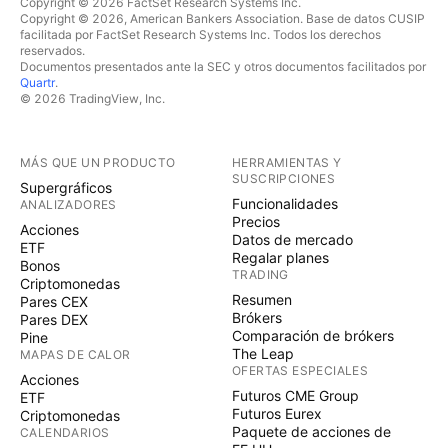
Copyright © 2026 FactSet Research Systems Inc.
Copyright © 2026, American Bankers Association. Base de datos CUSIP
facilitada por FactSet Research Systems Inc. Todos los derechos
reservados.
Documentos presentados ante la SEC y otros documentos facilitados por
Quartr
.
© 2026 TradingView, Inc.
MÁS QUE UN PRODUCTO
HERRAMIENTAS Y
SUSCRIPCIONES
Supergráficos
Funcionalidades
ANALIZADORES
Precios
Acciones
Datos de mercado
ETF
Regalar planes
Bonos
TRADING
Criptomonedas
Resumen
Pares CEX
Brókers
Pares DEX
Comparación de brókers
Pine
The Leap
MAPAS DE CALOR
OFERTAS ESPECIALES
Acciones
Futuros CME Group
ETF
Futuros Eurex
Criptomonedas
Paquete de acciones de
CALENDARIOS