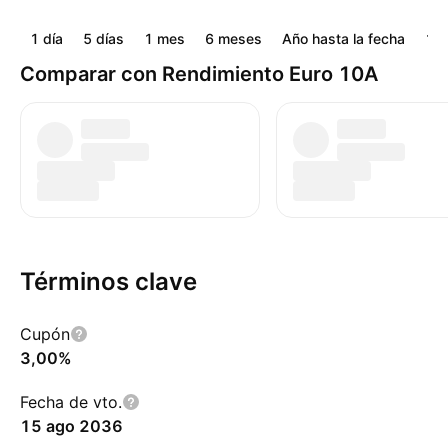
1 día
5 días
1 mes
6 meses
Año hasta la fecha
1 a
Comparar con Rendimiento Euro 10A
Términos clave
Cupón
3,00%
Fecha de vto.
15 ago 2036