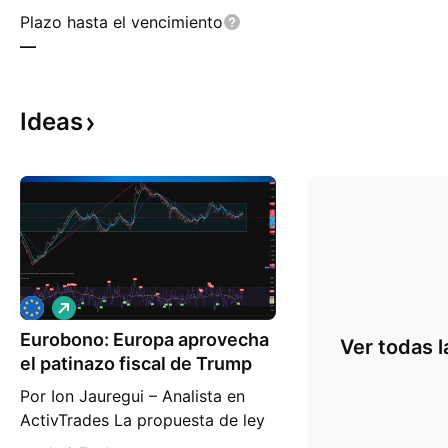
Plazo hasta el vencimiento
—
Ideas
L
a
Eurobono: Europa aprovecha
r
Ver todas l
g
el patinazo fiscal de Trump
o
Por Ion Jauregui – Analista en
ActivTrades La propuesta de ley
fiscal presentada por la