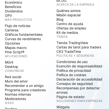
EE.UU.
Económico
ACERCA DE LA EMPRESA
Beneficios
Quiénes somos
Dividendos
Misión espacial
OPV
Blog
MÁS PRODUCTOS
Centro de ayuda
Flujo de noticias
Ofertas de empleo
Carteras
Kit de medios
Gráficos fundamentales
TIENDA
Curvas de rendimiento
Tienda TradingView
Opciones
Cartas de tarot para traders
Mapas macro
C63 TradeTime
Pine Script®
POLÍTICAS Y SEGURIDAD
APLICACIONES
Condiciones de uso
Móvil
Exención de responsabilidad
Desktop
Política de privacidad
COMUNIDAD
Política de cookies
Red social
Declaración de accesibilidad
Muro del amor
Consejos de seguridad
Recomendar a un amigo
Recompensas por detectar
Programa para creadores
errores
Normas internas
Página de estado
Moderadores
SOLUCIONES PARA EMPRESAS
IDEAS
Widgets
Trading