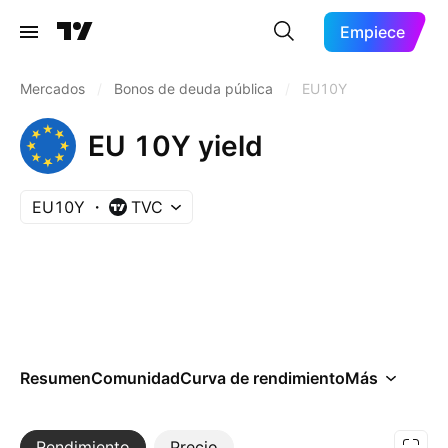
Empiece
Mercados
/
Bonos de deuda pública
/
EU10Y
EU 10Y yield
EU10Y
TVC
Resumen
Comunidad
Curva de rendimiento
Más
Rendimiento
Más
Precio