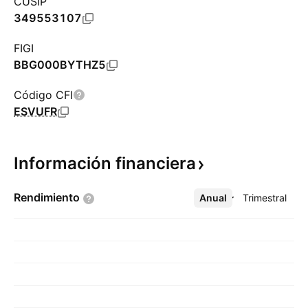
CUSIP
349553107
FIGI
BBG000BYTHZ5
Código CFI
ESVUFR
Información
financiera
Rendimiento
Anual
Más
Trimestral