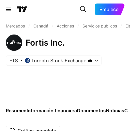
Empiece
Mercados
/
Canadá
/
Acciones
/
Servicios públicos
/
Elé
Fortis Inc.
FTS
Toronto Stock Exchange
Resumen
Información financiera
Documentos
Noticias
Co
Gráfico completo