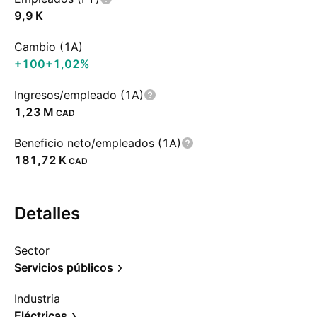
‪9,9 K‬
Cambio (1A)
+100
+1,02%
Ingresos/empleado (1A)
‪1,23 M‬
CAD
Beneficio neto/empleados (1A)
‪181,72 K‬
CAD
Detalles
Sector
Servicios públicos
Industria
Eléctricas