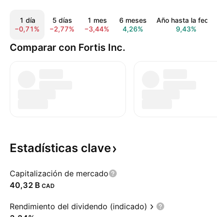
1 día
5 días
1 mes
6 meses
Año hasta la fecha
−0,71%
−2,77%
−3,44%
4,26%
9,43%
Comparar con Fortis Inc.
Estadísticas
clave
Capitalización de mercado
‪40,32 B‬
CAD
Rendimiento del dividendo (indicado)