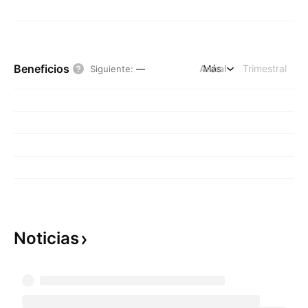
Beneficios
Anual
Más
Trimestral
Siguiente
:
—
Noticias