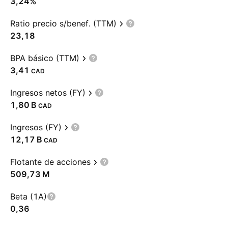
3,24%
Ratio precio s/benef. (TTM)
23,18
BPA básico (TTM)
3,41
CAD
Ingresos netos (FY)
‪1,80 B‬
CAD
Ingresos (FY)
‪12,17 B‬
CAD
Flotante de acciones
‪509,73 M‬
Beta (1A)
0,36