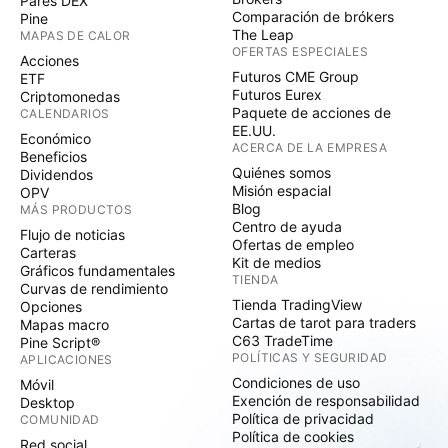
Pares DEX
Comparación de brókers
Pine
The Leap
MAPAS DE CALOR
OFERTAS ESPECIALES
Acciones
Futuros CME Group
ETF
Futuros Eurex
Criptomonedas
Paquete de acciones de
CALENDARIOS
EE.UU.
Económico
ACERCA DE LA EMPRESA
Beneficios
Quiénes somos
Dividendos
Misión espacial
OPV
Blog
MÁS PRODUCTOS
Centro de ayuda
Flujo de noticias
Ofertas de empleo
Carteras
Kit de medios
Gráficos fundamentales
TIENDA
Curvas de rendimiento
Tienda TradingView
Opciones
Cartas de tarot para traders
Mapas macro
C63 TradeTime
Pine Script®
POLÍTICAS Y SEGURIDAD
APLICACIONES
Condiciones de uso
Móvil
Exención de responsabilidad
Desktop
Política de privacidad
COMUNIDAD
Política de cookies
Red social