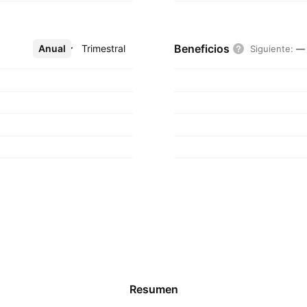
Beneficios
Anual
Más
Trimestral
Siguiente
:
—
Resumen