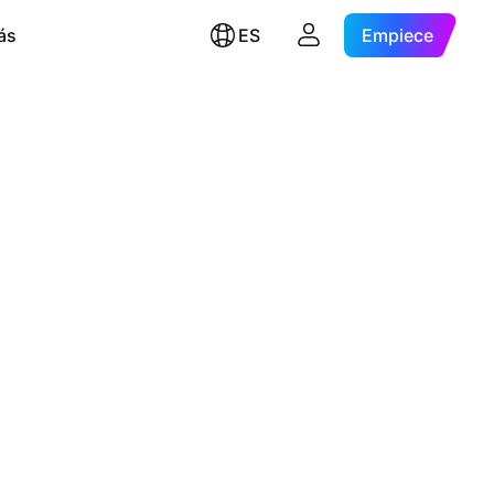
ás
ES
Empiece