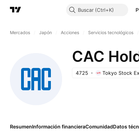
Buscar
P
Mercados
/
Japón
/
Acciones
/
Servicios tecnológicos
/
CAC Hold
4725
Tokyo Stock E
Resumen
Información financiera
Comunidad
Datos técn