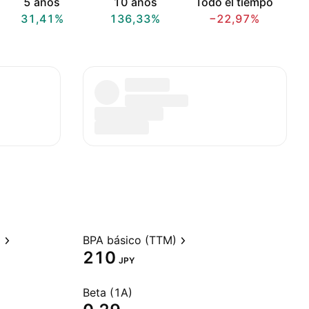
5 años
10 años
Todo el tiempo
31,41%
136,33%
−22,97%
)
BPA básico (TTM)
210
JPY
Beta (1A)