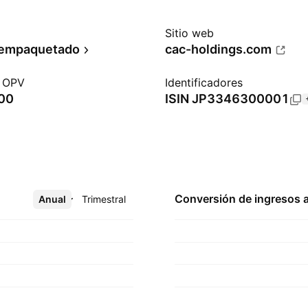
Sitio web
 empaquetado
cac-holdings.com
a OPV
Identificadores
000
ISIN
JP3346300001
Conversión de ingresos 
Anual
Más
Trimestral