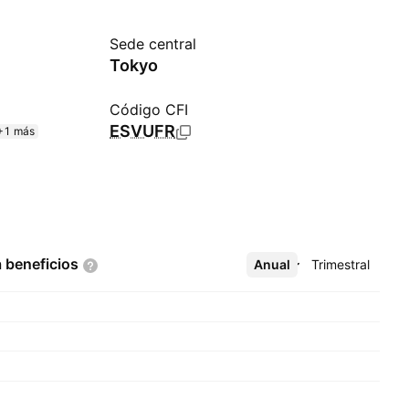
Sede central
Tokyo
Código CFI
ESVUFR
+1 más
a
beneficios
Anual
Más
Trimestral