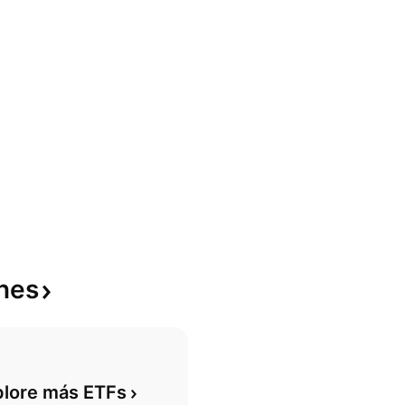
nes
plore más ETFs