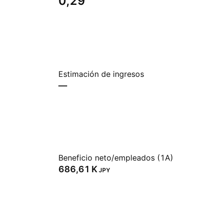
0,29
Estimación de ingresos
—
Beneficio neto/empleados (1A)
‪686,61 K‬
JPY