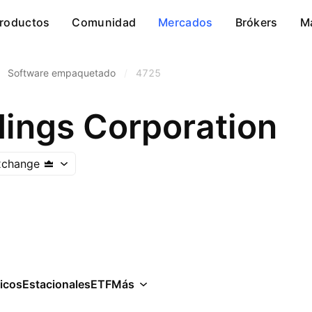
roductos
Comunidad
Mercados
Brókers
M
Software empaquetado
/
4725
ings Corporation
xchange
icos
Estacionales
ETF
Más