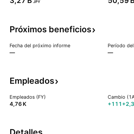
‪3,27 B‬
‪50,59 B
JPY
Próximos
beneficios
Fecha del próximo informe
Período del
—
—
Empleados
Empleados (FY)
Cambio (1
‪4,76 K‬
+111
+2,
Detalles