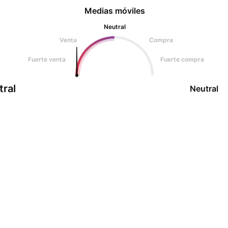
Medias móviles
Neutral
Venta
Compra
Fuerte venta
Fuerte compra
tral
Neutral