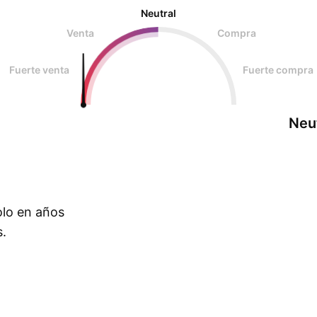
Neutral
Venta
Compra
Fuerte venta
Fuerte compra
Neu
olo en años
s.