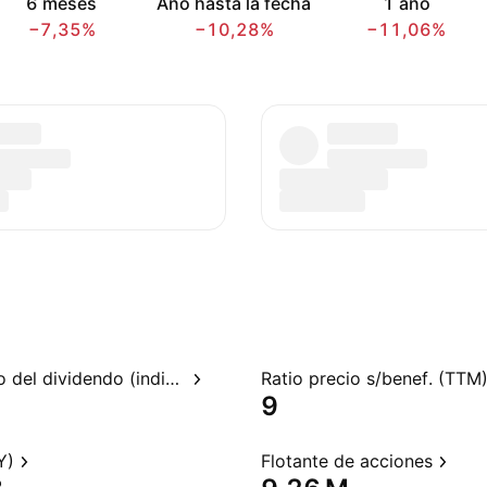
6 meses
Año hasta la fecha
1 año
−7,35%
−10,28%
−11,06%
Rendimiento del dividendo (indicado)
Ratio precio s/benef. (TTM
9
Y)
Flotante de acciones