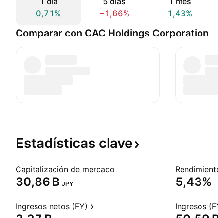
1 día
5 días
1 mes
0,71%
−1,66%
1,43%
Comparar con CAC Holdings Corporation
Estadísticas
clave
Capitalización de mercado
‪30,86 B‬
5,43%
JPY
Ingresos netos (FY)
Ingresos (F