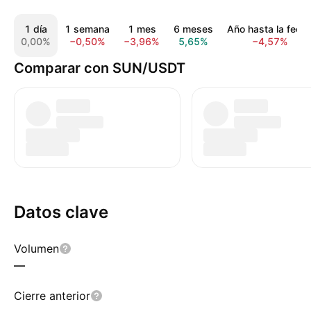
1 día
1 semana
1 mes
6 meses
Año hasta la fech
0,00%
−0,50%
−3,96%
5,65%
−4,57%
Comparar con SUN/USDT
Datos clave
Volumen
—
Cierre anterior