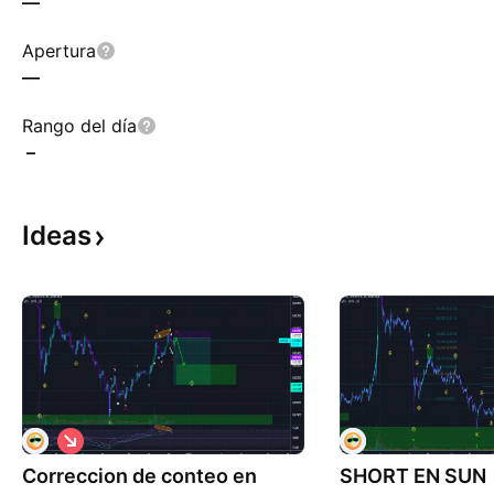
—
Apertura
—
Rango del día
–
Ideas
C
o
Correccion de conteo en
r
SHORT EN SUN
t