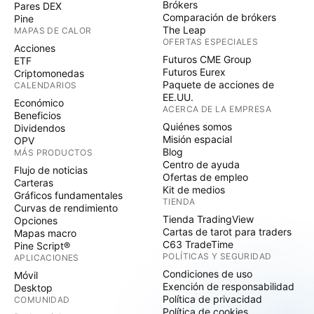
Brókers
Pares DEX
Comparación de brókers
Pine
The Leap
MAPAS DE CALOR
OFERTAS ESPECIALES
Acciones
Futuros CME Group
ETF
Futuros Eurex
Criptomonedas
Paquete de acciones de
CALENDARIOS
EE.UU.
Económico
ACERCA DE LA EMPRESA
Beneficios
Quiénes somos
Dividendos
Misión espacial
OPV
Blog
MÁS PRODUCTOS
Centro de ayuda
Flujo de noticias
Ofertas de empleo
Carteras
Kit de medios
Gráficos fundamentales
TIENDA
Curvas de rendimiento
Tienda TradingView
Opciones
Cartas de tarot para traders
Mapas macro
C63 TradeTime
Pine Script®
POLÍTICAS Y SEGURIDAD
APLICACIONES
Condiciones de uso
Móvil
Exención de responsabilidad
Desktop
Política de privacidad
COMUNIDAD
Política de cookies