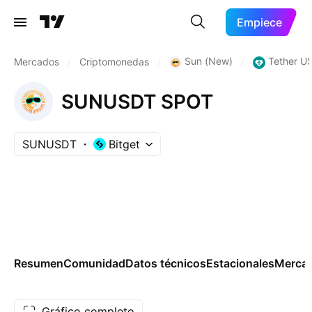
Empiece
Sun (New)
Tether U
Mercados
/
Criptomonedas
/
/
SUNUSDT SPOT
SUNUSDT
Bitget
Resumen
Comunidad
Datos técnicos
Estacionales
Merca
Gráfico completo