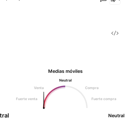
Medias móviles
Neutral
Venta
Compra
Fuerte venta
Fuerte compra
tral
Neutral