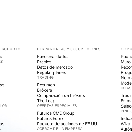
 PRODUCTO
HERRAMIENTAS Y SUSCRIPCIONES
COMU
s
Funcionalidades
Red s
ES
Precios
Muro 
Datos de mercado
Recom
Regalar planes
Progr
TRADING
Norma
Mode
as
Resumen
IDEAS
Brókers
Comparación de brókers
Tradi
The Leap
Forma
ALOR
OFERTAS ESPECIALES
Selec
PINE 
Futuros CME Group
Futuros Eurex
Indic
as
Paquete de acciones de EE.UU.
Wizar
S
ACERCA DE LA EMPRESA
Autó