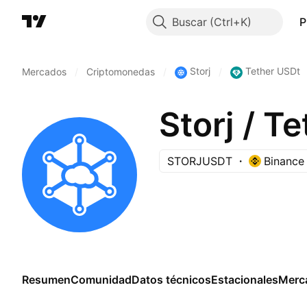
Buscar
P
Storj
Tether USDt
Mercados
/
Criptomonedas
/
/
Storj / T
STORJUSDT
Binance
Resumen
Comunidad
Datos técnicos
Estacionales
Merc