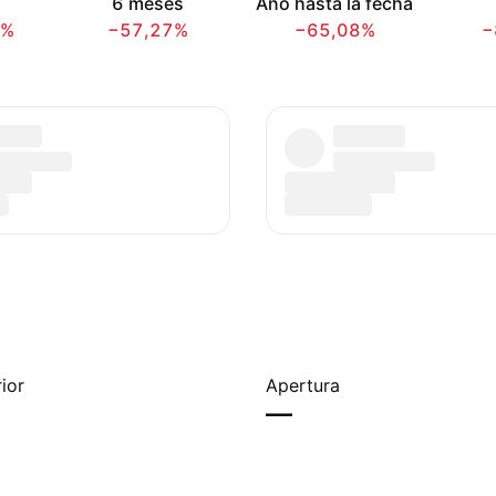
6 meses
Año hasta la fecha
7%
−57,27%
−65,08%
−
ior
Apertura
—