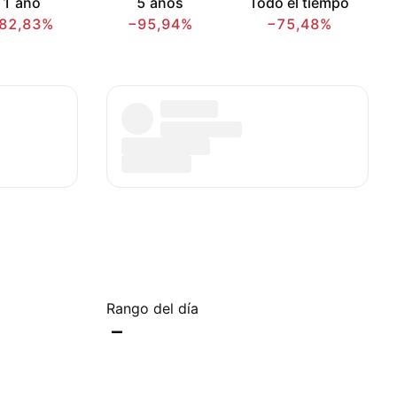
1 año
5 años
Todo el tiempo
82,83%
−95,94%
−75,48%
Rango del día
–