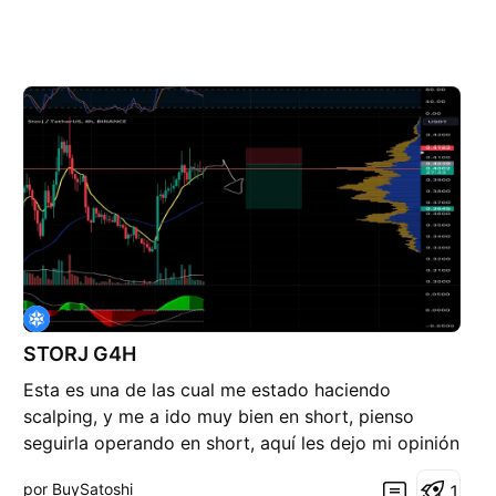
STORJ G4H
Esta es una de las cual me estado haciendo
scalping, y me a ido muy bien en short, pienso
seguirla operando en short, aquí les dejo mi opinión
y como la voy a operar.. suerte y usen siempre sus
por BuySatoshi
1
STOP LOSS.🇪🇨