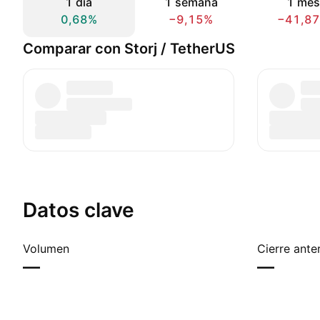
1 día
1 semana
1 mes
0,68%
−9,15%
−41,8
Comparar con Storj / TetherUS
Datos clave
Volumen
Cierre anter
—
—