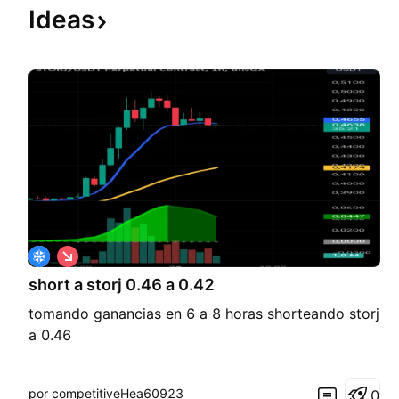
Ideas
C
o
short a storj 0.46 a 0.42
r
t
tomando ganancias en 6 a 8 horas shorteando storj
o
a 0.46
por competitiveHea60923
0