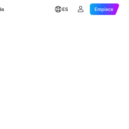
ás
ES
Empiece