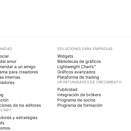
NIDAD
SOLUCIONES PARA EMPRESAS
ocial
Widgets
del amor
Bibliotecas de gráficos
endar a un amigo
Lightweight Charts™
ama para creadores
Gráficos avanzados
s internas
Plataforma de trading
radores
OPORTUNIDADES DE CRECIMIENTO
Publicidad
ng
Integración de brókers
ción
Programa de socios
ciones de los editores
Programa de formación
SCRIPT
adores y estrategias
ds
nomos