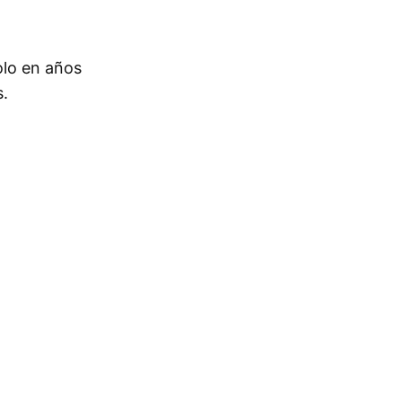
olo en años
s.