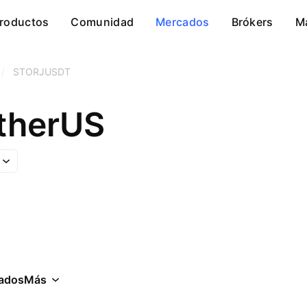
roductos
Comunidad
Mercados
Brókers
M
/
STORJUSDT
etherUS
ados
Más