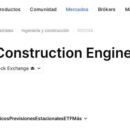
roductos
Comunidad
Mercados
Brókers
M
striales
/
Ingeniería y construcción
/
600248
ock Exchange
icos
Previsiones
Estacionales
ETF
Más