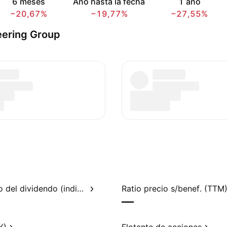
6 meses
Año hasta la fecha
1 año
−20,67%
−19,77%
−27,55%
eering Group
Rendimiento del dividendo (indicado)
Ratio precio s/benef. (TTM
—