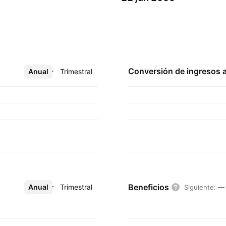
Conversión de ingresos 
Anual
Más
Trimestral
Beneficios
Anual
Más
Trimestral
Siguiente
:
—