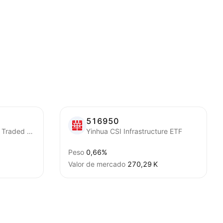
516950
GF CSI 1000 Exchange Traded Fund Units
Yinhua CSI Infrastructure ETF
Peso
0,66%
Valor de mercado
‪270,29 K‬