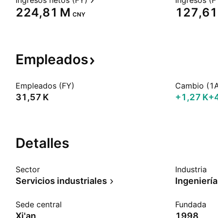
Ingresos netos (FY)
Ingresos (F
‪224,81 M‬
‪127,61 
CNY
Empleados
Empleados (FY)
Cambio (1
‪31,57 K‬
‪+1,27 K‬
+
Detalles
Sector
Industria
Servicios industriales
Ingeniería
Sede central
Fundada
Xi'an
1998