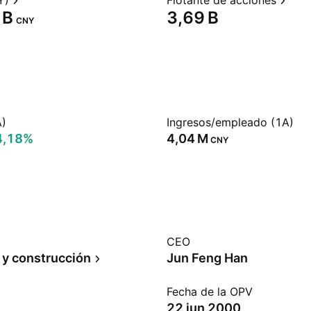
Y)
Flotante de acciones
B‬
‪3,69 B‬
CNY
A)
Ingresos/empleado (1A)
4,18%
‪4,04 M‬
CNY
CEO
 y construcción
Jun Feng Han
Fecha de la OPV
22 jun 2000