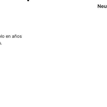
Neu
olo en años
s.