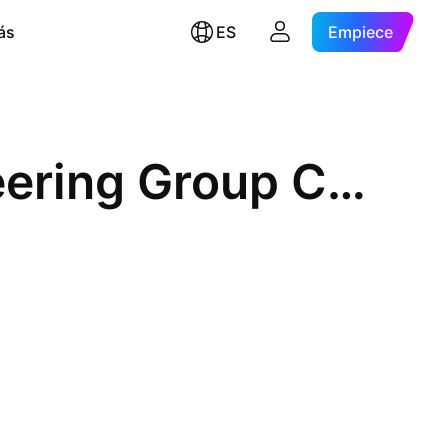
ás
ES
Empiece
Shaanxi Construction Engineering Group Corporation Limited Class A