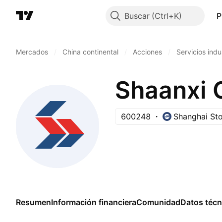
Buscar
P
Mercados
/
China continental
/
Acciones
/
Servicios indu
600248
Shanghai St
Resumen
Información financiera
Comunidad
Datos técn