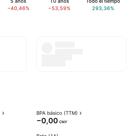
5 años
10 años
Todo el tiempo
−40,46%
−53,59%
293,36%
)
BPA básico (TTM)
−0,00
CNY