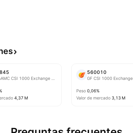
nes
845
560010
ChinaAMC CSI 1000 Exchange Traded Fund
%
Peso
0,06%
mercado
‪4,37 M‬
Valor de mercado
‪3,13 M‬
Preguntas frecuentes