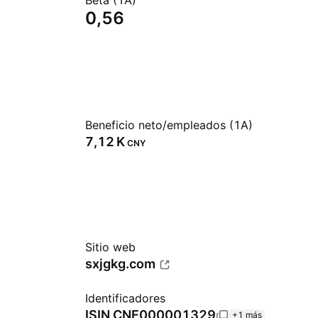
Beta (1A)
0,56
Beneficio neto/empleados (1A)
‪7,12 K‬
CNY
Sitio web
sxjgkg.com
Identificadores
ISIN
CNE000001329
+1 más