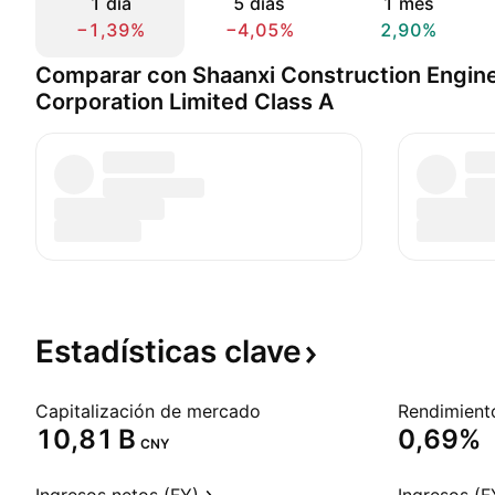
1 día
5 días
1 mes
−1,39%
−4,05%
2,90%
Comparar con Shaanxi Construction Engin
Corporation Limited Class A
Estadísticas
clave
Capitalización de mercado
‪10,81 B‬
0,69%
CNY