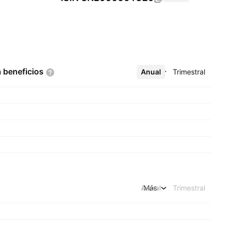
a
beneficios
Anual
Más
Trimestral
Anual
Más
Trimestral