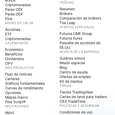
Bonos
TRADING
Criptomonedas
Resumen
Pares CEX
Brókers
Pares DEX
Comparación de brókers
Pine
The Leap
MAPAS DE CALOR
OFERTAS ESPECIALES
Acciones
Futuros CME Group
ETF
Futuros Eurex
Criptomonedas
Paquete de acciones de
CALENDARIOS
EE.UU.
Económico
ACERCA DE LA EMPRESA
Beneficios
Quiénes somos
Dividendos
Misión espacial
OPV
Blog
MÁS PRODUCTOS
Centro de ayuda
Flujo de noticias
Ofertas de empleo
Carteras
Kit de medios
Gráficos fundamentales
TIENDA
Curvas de rendimiento
Tienda TradingView
Opciones
Cartas de tarot para traders
Mapas macro
C63 TradeTime
Pine Script®
POLÍTICAS Y SEGURIDAD
APLICACIONES
Condiciones de uso
Móvil