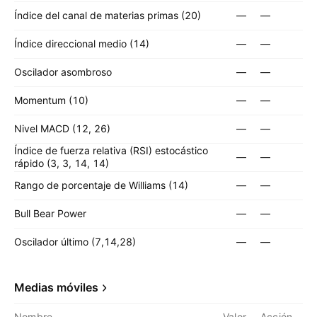
Índice del canal de materias primas (20)
—
—
Índice direccional medio (14)
—
—
Oscilador asombroso
—
—
Momentum (10)
—
—
Nivel MACD (12, 26)
—
—
Índice de fuerza relativa (RSI) estocástico
—
—
rápido (3, 3, 14, 14)
Rango de porcentaje de Williams (14)
—
—
Bull Bear Power
—
—
Oscilador último (7,14,28)
—
—
Medias móviles
Nombre
Valor
Acción