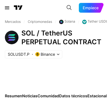
Empiece
Solana
Tether USDt
Mercados
/
Criptomonedas
/
/
SOL / TetherUS
PERPETUAL CONTRACT
SOLUSDT.P
Binance
Resumen
Noticias
Comunidad
Datos técnicos
Estacional