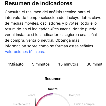
Resumen de indicadores
Consulte el resumen del análisis técnico para el
intervalo de tiempo seleccionado. Incluye datos clave
de medias móviles, osciladores y pivotes, todo ello
resumido en el indicador «Resumen», donde puede
ver al instante si los indicadores sugieren una señal
de compra, venta o neutral. Obtenga más
información sobre cómo se forman estas señales
Valoraciones técnicas
.
1 minuto
Más
5 minutos
15 minutos
30 minuto
Resumen
Neutral
Venta
Compra
Fuerte venta
Fuerte compra